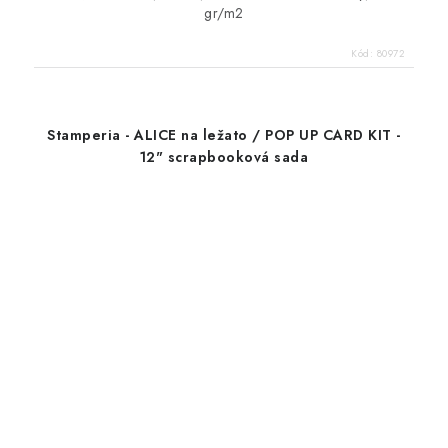
gr/m2
Kód:
80972
Stamperia - ALICE na ležato / POP UP CARD KIT -
12" scrapbooková sada