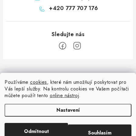
+420 777 707 176
Z
á
Informace pro vás
p
Používáme
cookies
, které nám umožňují poskytovat pro
a
Vás lepší služby. Na kontrolu cookies ve Vašem počítači
Doprava
Nepřehlédněte
t
můžete použít tento
online nástroj
.
Kontakty
í
Blog s nápady a návody
Facebook
Nastavení
Moje objednávka
Slovník pojmů, české návody
Oblíbené ♥️
Copyright 2026
HuráPapír.cz
. Všechna práva vyhrazena.
Upravit nastavení
Hurá TÝM
Odmítnout
Souhlasím
cookies
Hodnocení obchodu