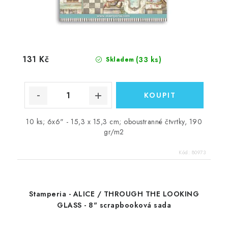
131 Kč
(33 ks)
Skladem
10 ks; 6x6" - 15,3 x 15,3 cm; oboustranné čtvrtky, 190
gr/m2
Kód:
80973
Stamperia - ALICE / THROUGH THE LOOKING
GLASS - 8" scrapbooková sada