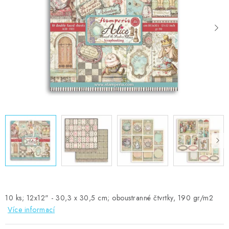
MOJE OBJEDNÁVKA
ZNAČKY
Doprava
Kontakty
Moje objednávka
Oblíbené ♥️
Hodnocení obchodu
Obchodní podmínky
Podmínky ochrany osobních údajů
Ověřování recenzí
Jak nakupovat
10 ks; 12x12" - 30,3 x 30,5 cm; oboustranné čtvrtky, 190 gr/m2
Více informací