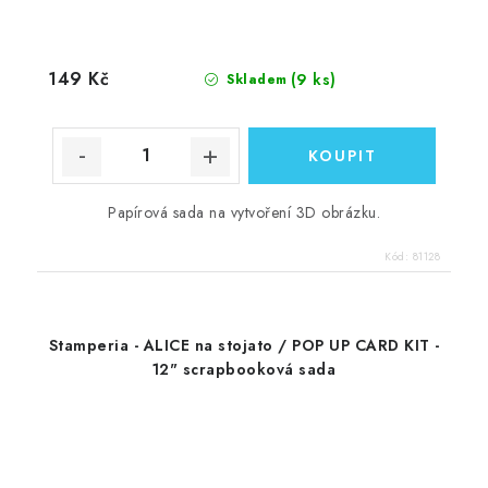
149 Kč
(9 ks)
Skladem
Papírová sada na vytvoření 3D obrázku.
Kód:
81128
Stamperia - ALICE na stojato / POP UP CARD KIT -
12" scrapbooková sada