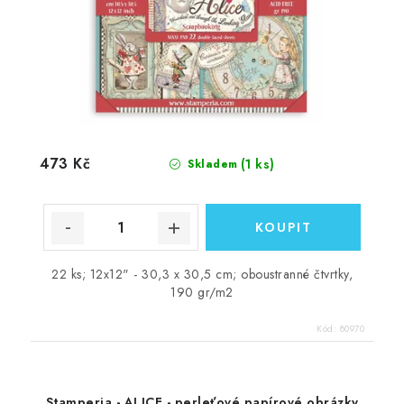
473 Kč
(1 ks)
Skladem
22 ks; 12x12" - 30,3 x 30,5 cm; oboustranné čtvrtky,
190 gr/m2
Kód:
80970
Stamperia - ALICE - perleťové papírové obrázky