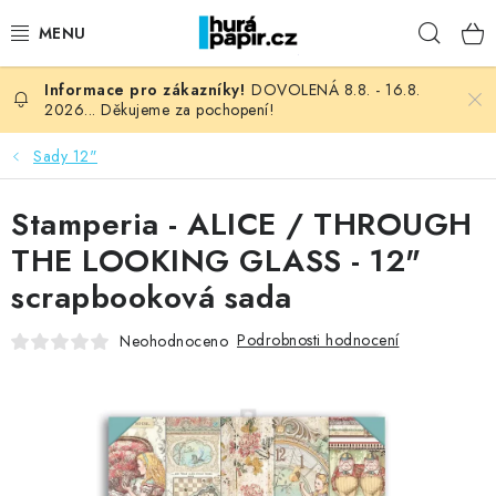
Přejít
Hleda
na
obsah
DOVOLENÁ 8.8. - 16.8.
NOVINKY
2026... Děkujeme za pochopení!
HURÁ DÍLNA
Sady 12"
VŠECHNO ZBOŽÍ
Stamperia - ALICE / THROUGH
THE LOOKING GLASS - 12"
KNIHAŘSKÝ MATERIÁL
scrapbooková sada
KURZY NATY LYSAK
Podrobnosti hodnocení
Neohodnoceno
OBLÍBENÉ ♥️
FOTORECENZE