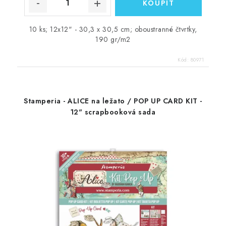
10 ks; 12x12" - 30,3 x 30,5 cm; oboustranné čtvrtky,
190 gr/m2
Kód:
80971
Stamperia - ALICE na ležato / POP UP CARD KIT -
12" scrapbooková sada