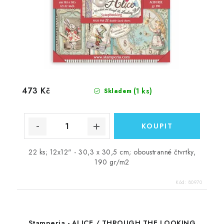
473 Kč
(1 ks)
Skladem
22 ks; 12x12" - 30,3 x 30,5 cm; oboustranné čtvrtky,
190 gr/m2
Kód:
80970
Stamperia - ALICE / THROUGH THE LOOKING