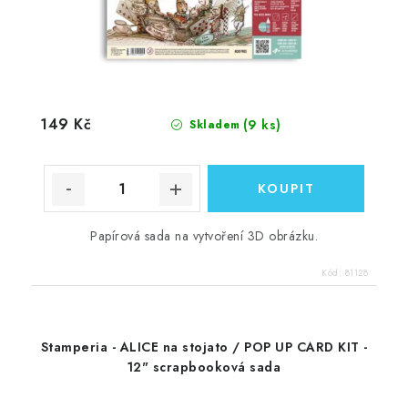
149 Kč
(9 ks)
Skladem
Papírová sada na vytvoření 3D obrázku.
Kód:
81128
Stamperia - ALICE na stojato / POP UP CARD KIT -
12" scrapbooková sada