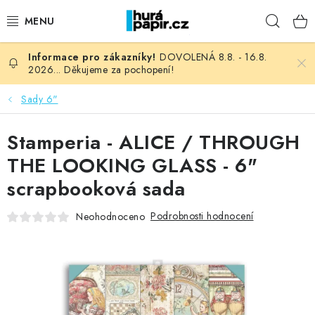
Přejít
Hleda
na
obsah
DOVOLENÁ 8.8. - 16.8.
NOVINKY
2026... Děkujeme za pochopení!
HURÁ DÍLNA
Sady 6"
VŠECHNO ZBOŽÍ
Stamperia - ALICE / THROUGH
THE LOOKING GLASS - 6"
KNIHAŘSKÝ MATERIÁL
scrapbooková sada
KURZY NATY LYSAK
Podrobnosti hodnocení
Neohodnoceno
OBLÍBENÉ ♥️
FOTORECENZE