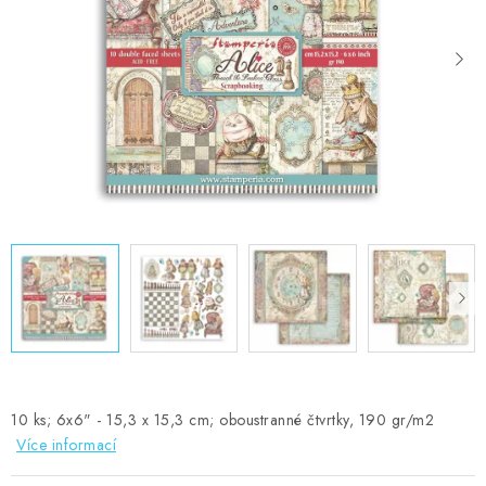
MOJE OBJEDNÁVKA
ZNAČKY
Doprava
Kontakty
Moje objednávka
Oblíbené ♥️
Hodnocení obchodu
Obchodní podmínky
Podmínky ochrany osobních údajů
Ověřování recenzí
Jak nakupovat
10 ks; 6x6" - 15,3 x 15,3 cm; oboustranné čtvrtky, 190 gr/m2
Více informací