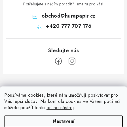
Potřebujete s něčím poradit? Jsme tu pro vás!
obchod
@
hurapapir.cz
+420 777 707 176
Z
á
Informace pro vás
p
Používáme
cookies
, které nám umožňují poskytovat pro
a
Vás lepší služby. Na kontrolu cookies ve Vašem počítači
Doprava
Nepřehlédněte
t
můžete použít tento
online nástroj
.
Kontakty
í
Blog s nápady a návody
Facebook
Nastavení
Moje objednávka
Slovník pojmů, české návody