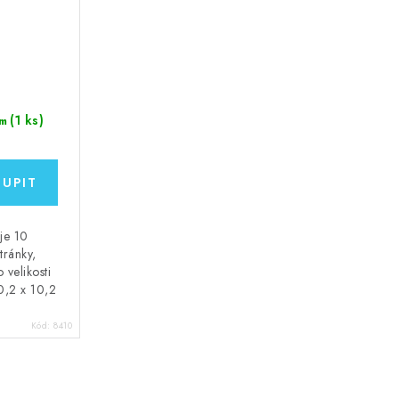
(1 ks)
m
uje 10
tránky,
 velikosti
0,2 x 10,2
Kód:
8410