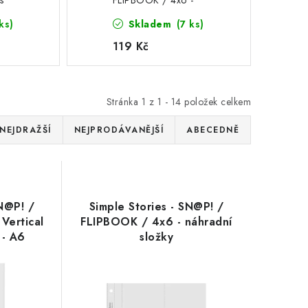
s
FLIPBOOK / 4x6 -
(4085) -
náhradní složky
ks)
Skladem
(7 ks)
ky do
119 Kč
Stránka
1
z
1
-
14
položek celkem
NEJDRAŽŠÍ
NEJPRODÁVANĚJŠÍ
ABECEDNĚ
SN@P! /
Simple Stories - SN@P! /
 Vertical
FLIPBOOK / 4x6 - náhradní
 - A6
složky
 alba i