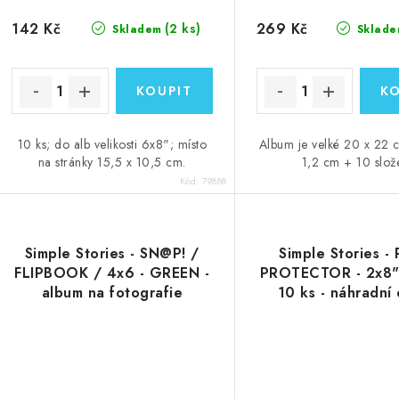
142 Kč
269 Kč
(2 ks)
Skladem
Sklade
10 ks; do alb velikosti 6x8"; místo
Album je velké 20 x 22 
na stránky 15,5 x 10,5 cm.
1,2 cm + 10 slož
Kód:
79888
Simple Stories - SN@P! /
Simple Stories -
FLIPBOOK / 4x6 - GREEN -
PROTECTOR - 2x8"
album na fotografie
10 ks - náhradní