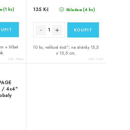
135 Kč
(1 ks)
(4 ks)
m
Skladem
cm + hřbet
10 ks; velikost 4x6"; na stránky 15,5
ek.
x 10,5 cm.
Kód:
79884
Kód:
77361
 PAGE
 / 4x4"
 obaly