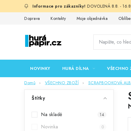
Přejít
DOVOLENÁ 8.8. - 16.8.
na
obsah
Doprava
Kontakty
Moje objednávka
Oblíbe
NOVINKY
HURÁ DÍLNA
VŠECHNO 
Domů
VŠECHNO ZBOŽÍ
SCRAPBOOKOVÁ ALBA,
P
Štítky
o
s
Na skladě
14
t
Novinka
0