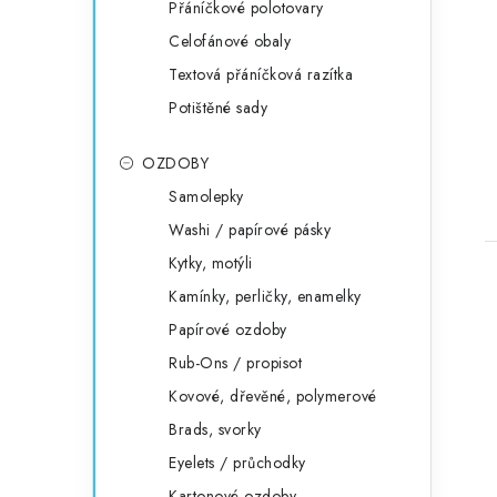
Přáníčkové polotovary
Celofánové obaly
Textová přáníčková razítka
Potištěné sady
OZDOBY
Samolepky
Washi / papírové pásky
Kytky, motýli
Kamínky, perličky, enamelky
Papírové ozdoby
Rub-Ons / propisot
Kovové, dřevěné, polymerové
Brads, svorky
Eyelets / průchodky
Kartonové ozdoby