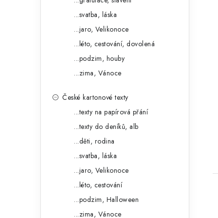
...gratulace, slavení
e
...svatba, láska
...jaro, Velikonoce
...léto, cestování, dovolená
...podzim, houby
...zima, Vánoce
České kartonové texty
t
...texty na papírová přání
...texty do deníků, alb
...děti, rodina
...svatba, láska
...jaro, Velikonoce
...léto, cestování
...podzim, Halloween
...zima, Vánoce