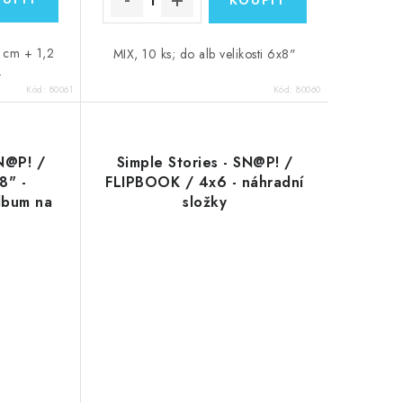
7 cm + 1,2
MIX, 10 ks; do alb velikosti 6x8"
.
Kód:
80061
Kód:
80060
SN@P! /
Simple Stories - SN@P! /
8" -
FLIPBOOK / 4x6 - náhradní
lbum na
složky