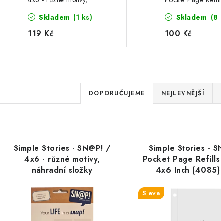
4x6 - různé motivy,
Pocket Page Refill
náhradní složky
Vertical 4x6 Inch 
Skladem
(1 ks)
Skladem
(8 
A6 náhradní slož
alba i flipbooků
119 Kč
100 Kč
Ř
DOPORUČUJEME
NEJLEVNĚJŠÍ
a
V
z
ý
e
Simple Stories - SN@P! /
Simple Stories - 
p
4x6 - různé motivy,
Pocket Page Refills
n
náhradní složky
4x6 Inch (4085)
í
náhradní složky do
flipbooků
s
Sleva
p
p