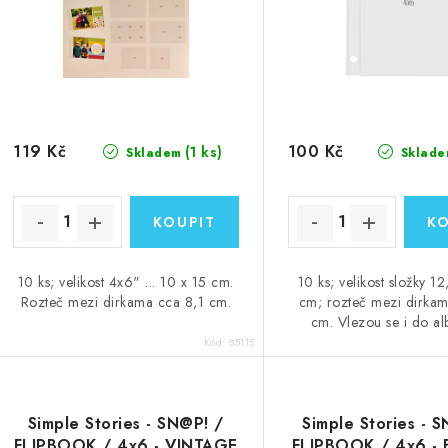
r
r
o
o
d
d
u
u
k
119 Kč
100 Kč
(1 ks)
Skladem
Sklade
k
t
ů
ů
10 ks; velikost 4x6" ... 10 x 15 cm.
10 ks; velikost složky 1
Rozteč mezi dirkama cca 8,1 cm.
cm; rozteč mezi dirkam
cm. Vlezou se i do al
Kód:
85115
Simple Stories - SN@P! /
Simple Stories - 
FLIPBOOK / 4x6 - VINTAGE
FLIPBOOK / 4x6 - 