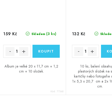
159 Kč
132 Kč
(3 ks)
Skladem
Sklade
Album je velké 20 x 11,7 cm + 1,2
10 ks; balení obsah
cm + 10 složek.
plastových složek na s
kartičky nebo fotogafie o
1x 5,3 x 20,7 cm a 2x 1
cm.
Kód:
77360