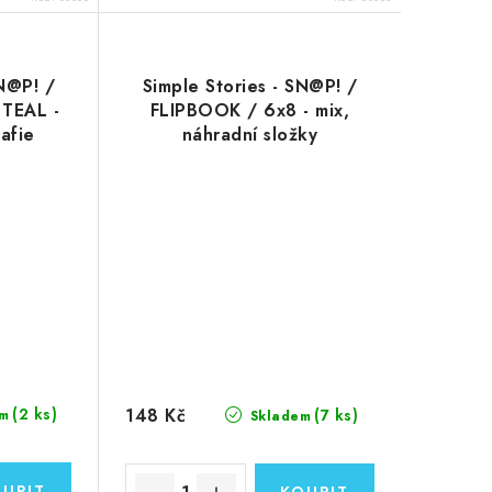
SN@P! /
Simple Stories - SN@P! /
 TEAL -
FLIPBOOK / 6x8 - mix,
afie
náhradní složky
148 Kč
(2 ks)
(7 ks)
m
Skladem