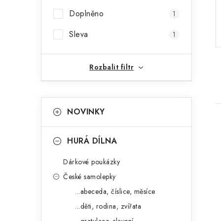
r
Doplněno
1
a
Sleva
1
n
n
Rozbalit filtr
í
K
p
Přeskočit
NOVINKY
kategorie
a
a
t
n
HURÁ DÍLNA
e
e
Dárkové poukázky
g
i
l
České samolepky
o
...abeceda, číslice, měsíce
r
...děti, rodina, zvířata
i