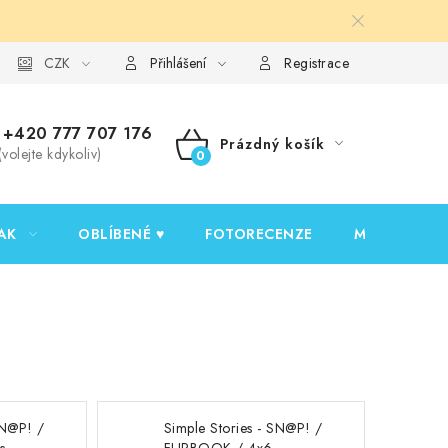
y ochrany osobních údajů
CZK
Ověřování recenzí
Jak nakupovat
Přihlášení
Registrace
+420 777 707 176
Prázdný košík
(volejte kdykoliv)
NÁKUPNÍ
KOŠÍK
AK
OBLÍBENÉ ♥️
FOTORECENZE
MOJE OBJED
SN@P! /
Simple Stories - SN@P! /