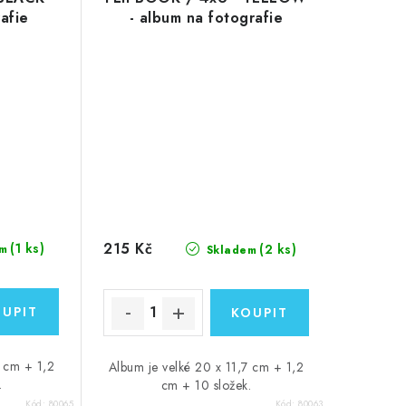
afie
- album na fotografie
215 Kč
(1 ks)
(2 ks)
m
Skladem
7 cm + 1,2
Album je velké 20 x 11,7 cm + 1,2
.
cm + 10 složek.
Kód:
80065
Kód:
80063