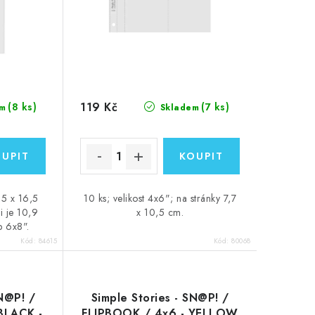
119 Kč
(8 ks)
(7 ks)
m
Skladem
2,5 x 16,5
10 ks; velikost 4x6"; na stránky 7,7
i je 10,9
x 10,5 cm.
b 6x8".
Kód:
84615
Kód:
80068
SN@P! /
Simple Stories - SN@P! /
BLACK -
FLIPBOOK / 4x6 - YELLOW