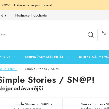
 2026... Děkujeme za pochopení!
né ♥️
Hodnocení obchodu
Obchodní podmínky
Podmínk
ZBOŽÍ
KNIHAŘSKÝ MATERIÁL
KURZY NATY LYS
 BLOKY...
Simple Stories / SN@P!
Simple Stories / SN@P!
Nejprodávanější
Simple Stories - SN@P! /
Simple Stories - 