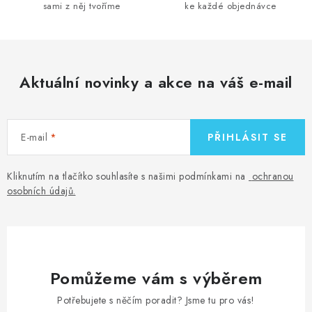
v
sami z něj tvoříme
ke každé objednávce
k
y
v
ý
Aktuální novinky a akce na váš e-mail
p
i
s
E-mail
PŘIHLÁSIT SE
u
Kliknutím na tlačítko souhlasíte s našimi podmínkami na
ochranou
osobních údajů
.
Pomůžeme vám s výběrem
Potřebujete s něčím poradit? Jsme tu pro vás!