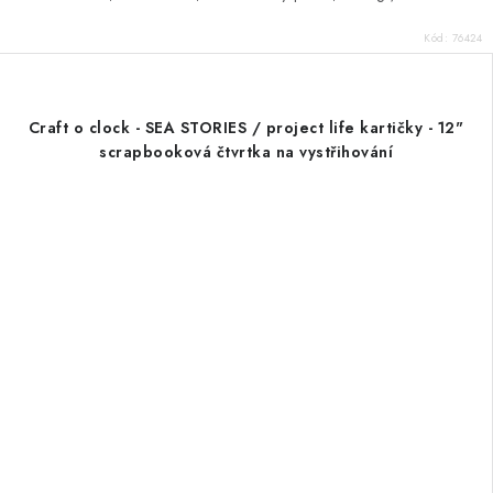
Kód:
76424
Craft o clock - SEA STORIES / project life kartičky - 12"
scrapbooková čtvrtka na vystřihování