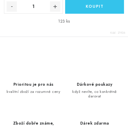
123 ks
Kód:
21926
O
v
l
á
d
Prioritou je pro nás
Dárkové poukazy
a
kvalitní zboží za rozumné ceny
když nevíte, co konkrétně
darovat
c
í
p
r
Zboží dobře známe,
Dárek zdarma