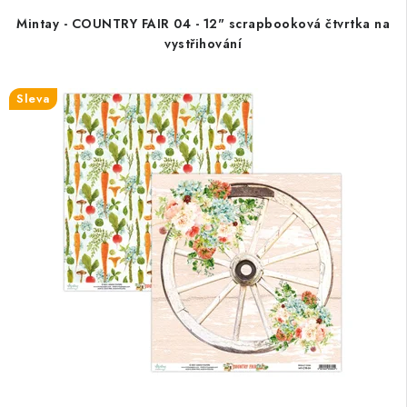
Mintay - COUNTRY FAIR 04 - 12" scrapbooková čtvrtka na
vystřihování
Sleva