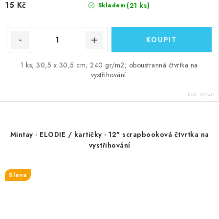
15 Kč
(21 ks)
Skladem
1 ks; 30,5 x 30,5 cm; 240 gr/m2; oboustranná čtvrtka na
vystřihování.
Kód:
85540
Mintay - ELODIE / kartičky - 12" scrapbooková čtvrtka na
vystřihování
Sleva