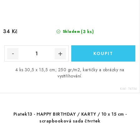
34 Kč
(3 ks)
Skladem
4 ks 30,5 x 15,5 cm; 250 gr/m2, kartičky a obrázky na
vysttřihování.
Kód:
74734
Piatek13 - HAPPY BIRTHDAY / KARTY / 10 x 15 cm -
scrapbooková sada čtvrtek