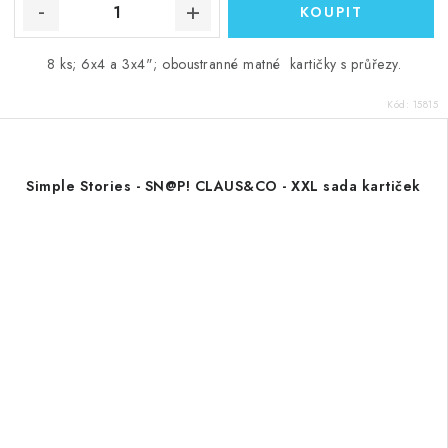
8 ks; 6x4 a 3x4"; oboustranné matné kartičky s průřezy.
Kód:
15815
Simple Stories - SN@P! CLAUS&CO - XXL sada kartiček