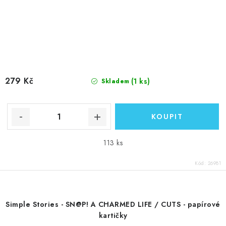
279 Kč
(1 ks)
Skladem
113 ks
Kód:
26981
Simple Stories - SN@P! A CHARMED LIFE / CUTS - papírové
kartičky