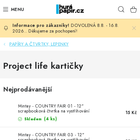
Přejít
Hleda
na
obsah
DOVOLENÁ 8.8. - 16.8.
NOVINKY
2026... Děkujeme za pochopení!
HURÁ DÍLNA
PAPÍRY A ČTVRTKY, LEPENKY
VŠECHNO ZBOŽÍ
Project life kartičky
KNIHAŘSKÝ MATERIÁL
Nejprodávanější
KURZY NATY LYSAK
Mintay - COUNTRY FAIR 01 - 12"
OBLÍBENÉ ♥️
scrapbooková čtvrtka na vystřihování
15 Kč
(4 ks)
Skladem
FOTORECENZE
Mintay - COUNTRY FAIR 03 - 12"
scrapbooková čtvrtka na vystřihování