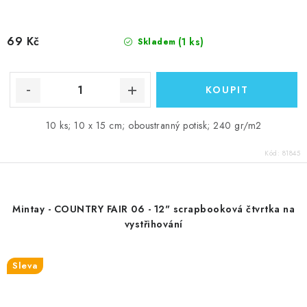
69 Kč
(1 ks)
Skladem
10 ks; 10 x 15 cm; oboustranný potisk; 240 gr/m2
Kód:
81845
Mintay - COUNTRY FAIR 06 - 12" scrapbooková čtvrtka na
vystřihování
Sleva