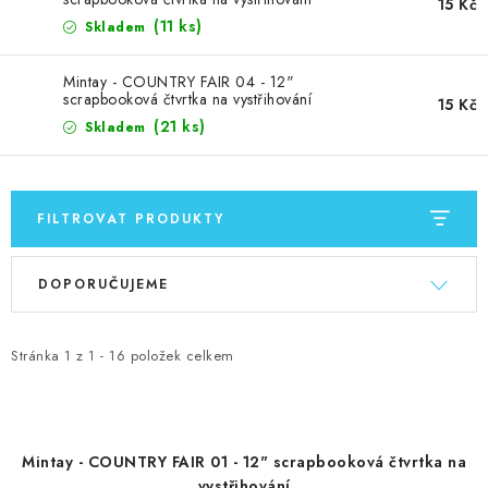
MOJE OBJEDNÁVKA
15 Kč
(11 ks)
Skladem
ZNAČKY
Mintay - COUNTRY FAIR 04 - 12"
scrapbooková čtvrtka na vystřihování
15 Kč
Doprava
Kontakty
Moje objednávka
Oblíbené ♥️
(21 ks)
Skladem
Hodnocení obchodu
Obchodní podmínky
Podmínky ochrany osobních údajů
Ověřování recenzí
FILTROVAT PRODUKTY
Jak nakupovat
V
Ř
DOPORUČUJEME
ý
a
p
z
i
e
Stránka
1
z
1
-
16
položek celkem
s
n
p
í
r
p
Mintay - COUNTRY FAIR 01 - 12" scrapbooková čtvrtka na
o
r
vystřihování