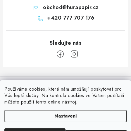
obchod
@
hurapapir.cz
+420 777 707 176
Z
á
Informace pro vás
p
Používáme
cookies
, které nám umožňují poskytovat pro
a
Vás lepší služby. Na kontrolu cookies ve Vašem počítači
Doprava
Nepřehlédněte
t
můžete použít tento
online nástroj
.
Kontakty
í
Blog s nápady a návody
Facebook
Nastavení
Moje objednávka
Slovník pojmů, české návody
Oblíbené ♥️