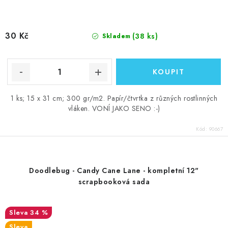
30 Kč
(38 ks)
Skladem
1 ks; 15 x 31 cm; 300 gr/m2. Papír/čtvrtka z různých rostlinných
vláken. VONÍ JAKO SENO :-)
Kód:
90667
Doodlebug - Candy Cane Lane - kompletní 12"
scrapbooková sada
34 %
Sleva