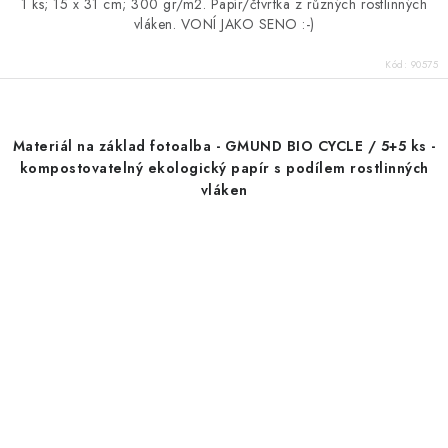
1 ks; 15 x 31 cm; 300 gr/m2. Papír/čtvrtka z různých rostlinných
vláken. VONÍ JAKO SENO :-)
Kód:
90575
Materiál na základ fotoalba - GMUND BIO CYCLE / 5+5 ks -
kompostovatelný ekologický papír s podílem rostlinných
vláken