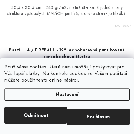
30,5 x 30,5 cm - 240 gr/m2; matná čtvrtka. Z jedné strany
struktura vystouplých MALÝCH puntíků, z druhé strany je hladká.
Kód:
88507
Bazzill - 4 / FIREBALL - 12" jednobarevná puntíkovaná
scrapbooková čtvrtka
Používáme
cookies
, které nám umožňují poskytovat pro
Vás lepší služby. Na kontrolu cookies ve Vašem počítači
Sleva
můžete použít tento
online nástroj
.
Nastavení
Odmítnout
Souhlasím