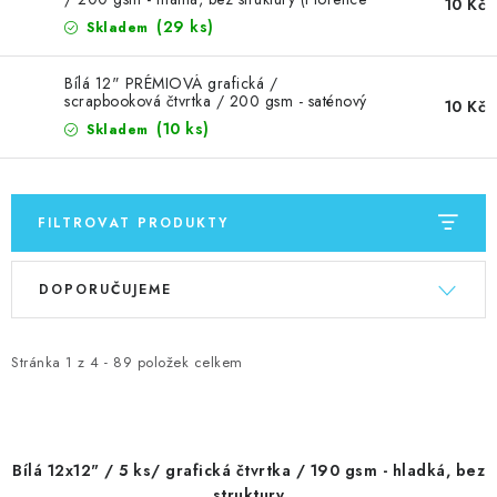
MOJE OBJEDNÁVKA
10 Kč
Cardstock Paper Smooth 12x12" 200g
(29 ks)
Skladem
Black )
ZNAČKY
Bílá 12" PRÉMIOVÁ grafická /
scrapbooková čtvrtka / 200 gsm - saténový
10 Kč
povrch
Doprava
Kontakty
Moje objednávka
Oblíbené ♥️
(10 ks)
Skladem
Hodnocení obchodu
Obchodní podmínky
Podmínky ochrany osobních údajů
Ověřování recenzí
FILTROVAT PRODUKTY
Jak nakupovat
V
Ř
DOPORUČUJEME
ý
a
p
z
i
e
Stránka
1
z
4
-
89
položek celkem
s
n
p
í
r
p
Bílá 12x12" / 5 ks/ grafická čtvrtka / 190 gsm - hladká, bez
o
r
struktury