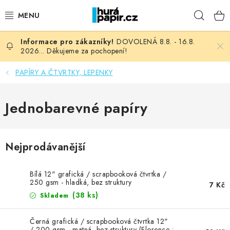
Přejít
Hleda
na
obsah
DOVOLENÁ 8.8. - 16.8.
NOVINKY
2026... Děkujeme za pochopení!
HURÁ DÍLNA
PAPÍRY A ČTVRTKY, LEPENKY
VŠECHNO ZBOŽÍ
Jednobarevné papíry
KNIHAŘSKÝ MATERIÁL
Nejprodávanější
KURZY NATY LYSAK
Bílá 12" grafická / scrapbooková čtvrtka /
OBLÍBENÉ ♥️
250 gsm - hladká, bez struktury
7 Kč
(38 ks)
Skladem
FOTORECENZE
Černá grafická / scrapbooková čtvrtka 12"
/ 200 gsm - matná, bez struktury (Florence •