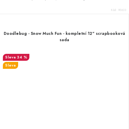
Kód:
90633
Doodlebug - Snow Much Fun - kompletní 12" scrapbooková
sada
34 %
Sleva