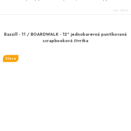
Kód:
88514
Bazzill - 11 / BOARDWALK - 12" jednobarevná puntíkovaná
scrapbooková čtvrtka
Sleva