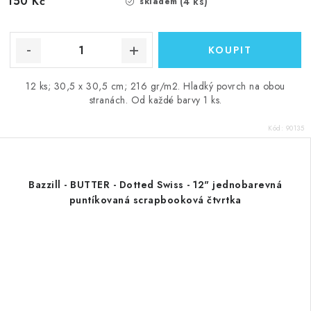
150 Kč
(4 ks)
skladem
12 ks; 30,5 x 30,5 cm; 216 gr/m2. Hladký povrch na obou
stranách. Od každé barvy 1 ks.
Kód:
90135
Bazzill - BUTTER - Dotted Swiss - 12" jednobarevná
puntíkovaná scrapbooková čtvrtka