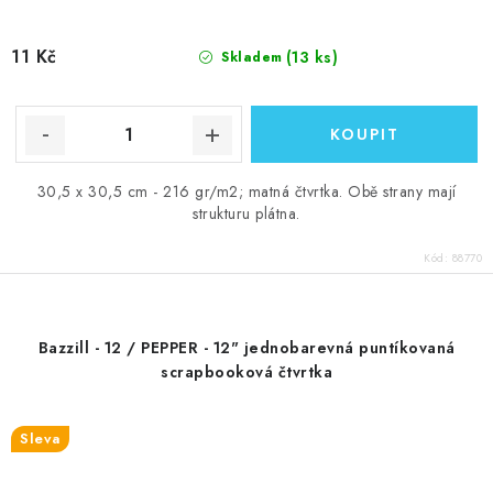
11 Kč
(13 ks)
Skladem
30,5 x 30,5 cm - 216 gr/m2; matná čtvrtka. Obě strany mají
strukturu plátna.
Kód:
88770
Bazzill - 12 / PEPPER - 12" jednobarevná puntíkovaná
scrapbooková čtvrtka
Sleva