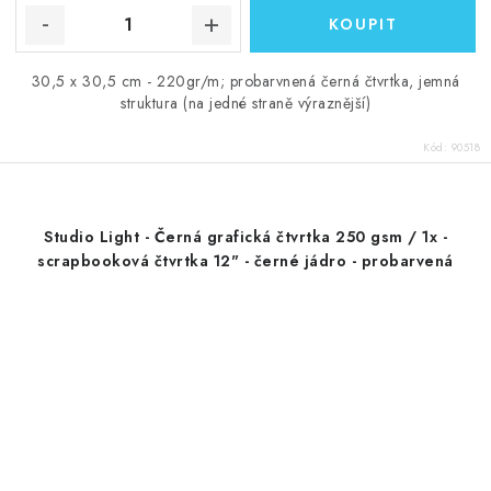
30,5 x 30,5 cm - 220gr/m; probarvnená černá čtvrtka, jemná
struktura (na jedné straně výraznější)
Kód:
90518
Studio Light - Černá grafická čtvrtka 250 gsm / 1x -
scrapbooková čtvrtka 12" - černé jádro - probarvená