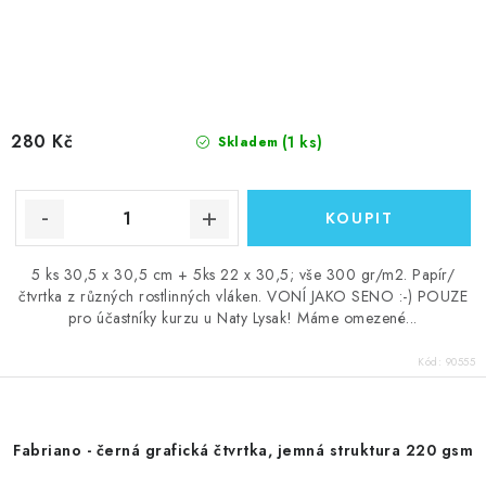
280 Kč
(1 ks)
Skladem
5 ks 30,5 x 30,5 cm + 5ks 22 x 30,5; vše 300 gr/m2. Papír/
čtvrtka z různých rostlinných vláken. VONÍ JAKO SENO :-) POUZE
pro účastníky kurzu u Naty Lysak! Máme omezené...
Kód:
90555
Fabriano - černá grafická čtvrtka, jemná struktura 220 gsm