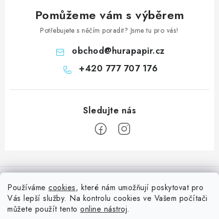
Pomůžeme vám s výběrem
Potřebujete s něčím poradit? Jsme tu pro vás!
obchod
@
hurapapir.cz
+420 777 707 176
Z
á
Informace pro vás
p
Používáme
cookies
, které nám umožňují poskytovat pro
a
Vás lepší služby. Na kontrolu cookies ve Vašem počítači
Doprava
Nepřehlédněte
t
můžete použít tento
online nástroj
.
Kontakty