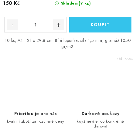
150 Kč
(7 ks)
Skladem
10 ks, A4 - 21 x 29,8 cm. Bílá lepenka, síla 1,5 mm, gramáž 1050
gr/m2.
Kód:
79004
O
v
l
á
d
Prioritou je pro nás
Dárkové poukazy
a
kvalitní zboží za rozumné ceny
když nevíte, co konkrétně
darovat
c