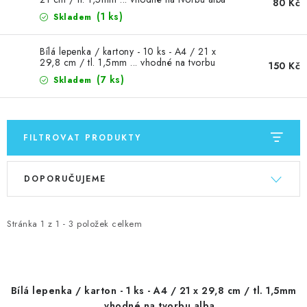
MOJE OBJEDNÁVKA
80 Kč
(1 ks)
Skladem
ZNAČKY
Bílá lepenka / kartony - 10 ks - A4 / 21 x
29,8 cm / tl. 1,5mm ... vhodné na tvorbu
150 Kč
alba
Doprava
Kontakty
Moje objednávka
Oblíbené ♥️
(7 ks)
Skladem
Hodnocení obchodu
Obchodní podmínky
Podmínky ochrany osobních údajů
Ověřování recenzí
FILTROVAT PRODUKTY
Jak nakupovat
V
Ř
DOPORUČUJEME
ý
a
p
z
i
e
Stránka
1
z
1
-
3
položek celkem
s
n
p
í
r
p
Bílá lepenka / karton - 1 ks - A4 / 21 x 29,8 cm / tl. 1,5mm
o
r
... vhodné na tvorbu alba