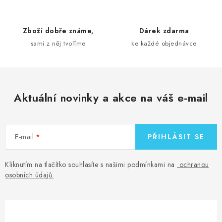
í
p
r
Zboží dobře známe,
Dárek zdarma
v
sami z něj tvoříme
ke každé objednávce
k
y
v
ý
Aktuální novinky a akce na váš e-mail
p
i
s
E-mail
PŘIHLÁSIT SE
u
Kliknutím na tlačítko souhlasíte s našimi podmínkami na
ochranou
osobních údajů
.