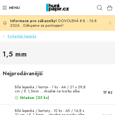
Přejít
Hleda
na
obsah
DOVOLENÁ 8.8. - 16.8.
NOVINKY
2026... Děkujeme za pochopení!
HURÁ DÍLNA
Knihařská lepenka
VŠECHNO ZBOŽÍ
1,5 mm
KNIHAŘSKÝ MATERIÁL
Nejprodávanější
KURZY NATY LYSAK
Bílá lepenka / karton - 1 ks - A4 / 21 x 29,8
OBLÍBENÉ ♥️
cm / tl. 1,5mm ... vhodné na tvorbu alba
17 Kč
(23 ks)
Skladem
FOTORECENZE
Bílá lepenka / kartony - 10 ks - A5 / 14,8 x
21 cm / tl. 1,5mm ... vhodné na tvorbu alba