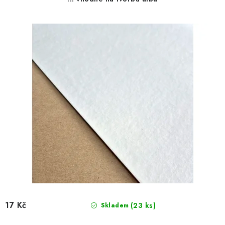
d
o
u
d
k
u
t
k
ů
t
ů
17 Kč
(23 ks)
Skladem