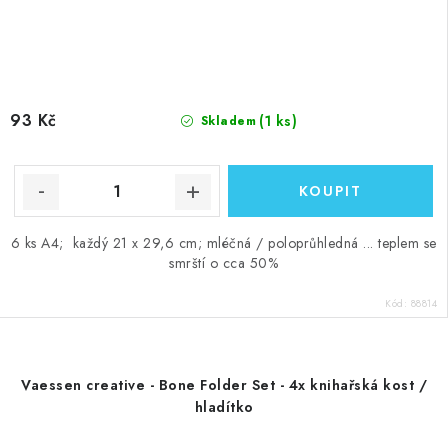
93 Kč
(1 ks)
Skladem
6 ks A4; každý 21 x 29,6 cm; mléčná / poloprůhledná ... teplem se
smrští o cca 50%
Kód:
88814
Vaessen creative - Bone Folder Set - 4x knihařská kost /
hladítko