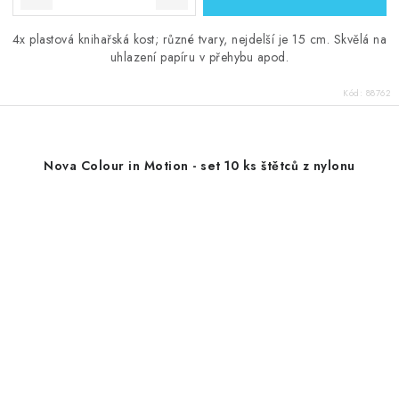
4x plastová knihařská kost; různé tvary, nejdelší je 15 cm. Skvělá na
uhlazení papíru v přehybu apod.
Kód:
88762
Nova Colour in Motion - set 10 ks štětců z nylonu