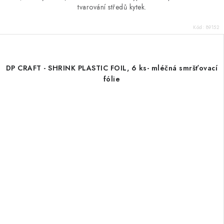
tvarování středů kytek.
Kód:
89152
DP CRAFT - SHRINK PLASTIC FOIL, 6 ks- mléčná smršťovací
fólie