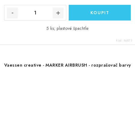
5 ks; plastové špachtle
Kód:
86873
Vaessen creative - MARKER AIRBRUSH - rozprašovač barvy