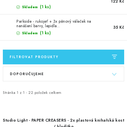
MOJE OBJEDNÁVKA
122 Kč
(1 ks)
Skladem
ZNAČKY
Parkside - rukojeť + 3x pěnový váleček na
nanášení barvy, lepidla...
35 Kč
Doprava
Kontakty
Moje objednávka
Oblíbené ♥️
(1 ks)
Skladem
Hodnocení obchodu
Obchodní podmínky
Podmínky ochrany osobních údajů
Ověřování recenzí
FILTROVAT PRODUKTY
Jak nakupovat
V
Ř
DOPORUČUJEME
ý
a
p
z
i
e
Stránka
1
z
1
-
22
položek celkem
s
n
p
í
r
p
Studio Light - PAPER CREASERS - 2x plastová knihařská kost
o
r
/ hladítko