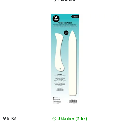
d
o
u
d
k
u
t
k
ů
t
ů
96 Kč
(2 ks)
Skladem