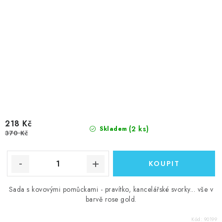
218 Kč
(2 ks)
Skladem
370 Kč
Sada s kovovými pomůckami - pravítko, kancelářské svorky... vše v
barvě rose gold.
Kód:
90199