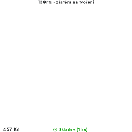
13@rts - zástěra na tvoření
457 Kč
(1 ks)
Skladem