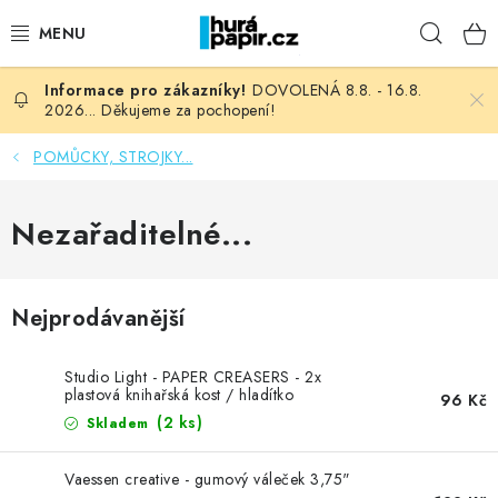
Přejít
Hleda
na
obsah
DOVOLENÁ 8.8. - 16.8.
NOVINKY
2026... Děkujeme za pochopení!
HURÁ DÍLNA
POMŮCKY, STROJKY...
VŠECHNO ZBOŽÍ
Nezařaditelné...
KNIHAŘSKÝ MATERIÁL
Nejprodávanější
KURZY NATY LYSAK
Studio Light - PAPER CREASERS - 2x
OBLÍBENÉ ♥️
plastová knihařská kost / hladítko
96 Kč
(2 ks)
Skladem
FOTORECENZE
Vaessen creative - gumový váleček 3,75"