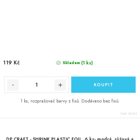
119 Kč
(1 ks)
Skladem
1 ks; rozprašovač barvy z fixů. Dodávano bez fixů.
Kód:
86162
DP CRAFT - SHRINK PLASTIC FOIL, 6 ks- modrá, růžová a