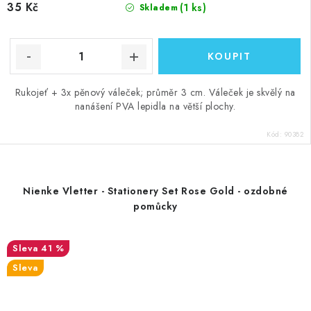
35 Kč
(1 ks)
Skladem
Rukojeť + 3x pěnový váleček; průměr 3 cm. Váleček je skvělý na
nanášení PVA lepidla na větší plochy.
Kód:
90382
Nienke Vletter - Stationery Set Rose Gold - ozdobné
pomůcky
41 %
Sleva