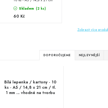
10 ks - A5 / 14,8 x 21 cm
/ tl. 1 mm ... vhodné na
Skladem
(2 ks)
tvorbu alba
60 Kč
Zobrazit více produ
Ř
DOPORUČUJEME
NEJLEVNĚJŠÍ
a
V
z
ý
e
Bílá lepenka / kartony - 10
p
ks - A5 / 14,8 x 21 cm / tl.
n
1 mm ... vhodné na tvorbu
í
alba
s