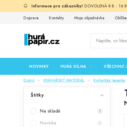
Přejít
DOVOLENÁ 8.8. - 16.8.
na
obsah
Doprava
Kontakty
Moje objednávka
Oblíbe
NOVINKY
HURÁ DÍLNA
VŠECHNO 
Domů
KNIHAŘSKÝ MATERIÁL
Knihařská lepenka
P
Štítky
o
s
Na skladě
1
t
Novinka
0