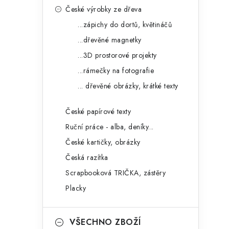
České výrobky ze dřeva
...zápichy do dortů, květináčů
...dřevěné magnetky
l
...3D prostorové projekty
...rámečky na fotografie
... dřevěné obrázky, krátké texty
České papírové texty
Ruční práce - alba, deníky...
í
České kartičky, obrázky
Česká razítka
r
Scrapbooková TRIČKA, zástěry
Placky
VŠECHNO ZBOŽÍ