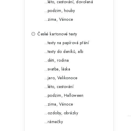
...léto, cestování, dovolená
...podzim, houby
...zima, Vánoce
České kartonové texty
...texty na papírová přání
...texty do deníků, alb
...děti, rodina
...svatba, láska
t
...jaro, Velikonoce
...léto, cestování
...podzim, Halloween
...zima, Vánoce
...ozdoby, obrázky
...rámečky