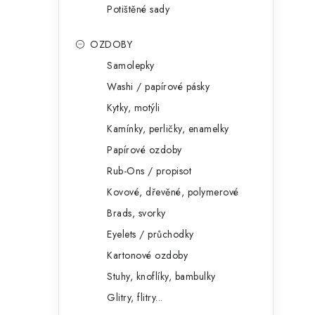
Potištěné sady
OZDOBY
Samolepky
Washi / papírové pásky
Kytky, motýli
Kamínky, perličky, enamelky
Papírové ozdoby
Rub-Ons / propisot
Kovové, dřevěné, polymerové
Brads, svorky
Eyelets / průchodky
Kartonové ozdoby
Stuhy, knoflíky, bambulky
Glitry, flitry...