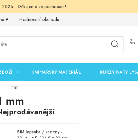
 2026... Děkujeme za pochopení!
né ♥️
Hodnocení obchodu
Obchodní podmínky
Podmínk
ZBOŽÍ
KNIHAŘSKÝ MATERIÁL
KURZY NATY LYS
1 mm
1 mm
Nejprodávanější
Bílá lepenka / kartony -