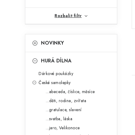
r
Rozbalit filtr
a
n
K
Přeskočit
n
NOVINKY
kategorie
a
í
t
HURÁ DÍLNA
p
e
a
Dárkové poukázky
g
České samolepky
n
o
...abeceda, číslice, měsíce
r
e
...děti, rodina, zvířata
i
l
...gratulace, slavení
e
i
...svatba, láska
...jaro, Velikonoce