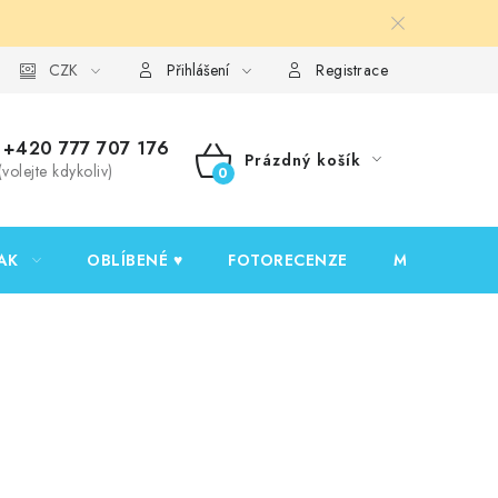
y ochrany osobních údajů
CZK
Ověřování recenzí
Jak nakupovat
Přihlášení
Registrace
+420 777 707 176
Prázdný košík
(volejte kdykoliv)
NÁKUPNÍ
KOŠÍK
AK
OBLÍBENÉ ♥️
FOTORECENZE
MOJE OBJED