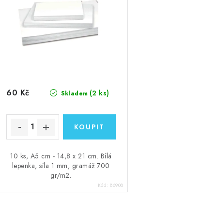
p
p
r
r
o
o
d
d
u
u
k
60 Kč
(2 ks)
Skladem
k
t
ů
ů
10 ks, A5 cm - 14,8 x 21 cm. Bílá
lepenka, síla 1 mm, gramáž 700
gr/m2.
Kód:
86908