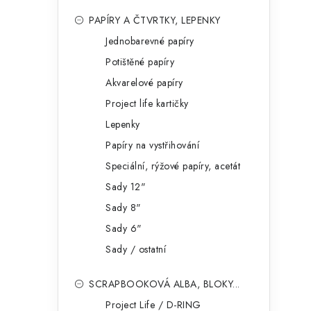
PAPÍRY A ČTVRTKY, LEPENKY
Jednobarevné papíry
Potištěné papíry
i
Akvarelové papíry
Project life kartičky
Lepenky
Papíry na vystřihování
Speciální, rýžové papíry, acetát
Sady 12"
Sady 8"
Sady 6"
Sady / ostatní
SCRAPBOOKOVÁ ALBA, BLOKY...
Project Life / D-RING