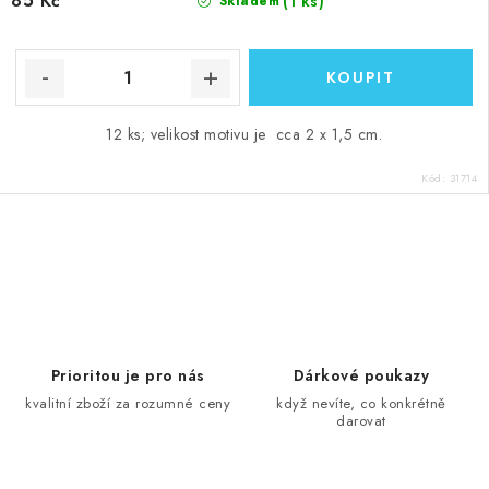
85 Kč
(1 ks)
Skladem
12 ks; velikost motivu je cca 2 x 1,5 cm.
Kód:
31714
O
v
l
á
d
Prioritou je pro nás
Dárkové poukazy
a
kvalitní zboží za rozumné ceny
když nevíte, co konkrétně
darovat
c
í
p