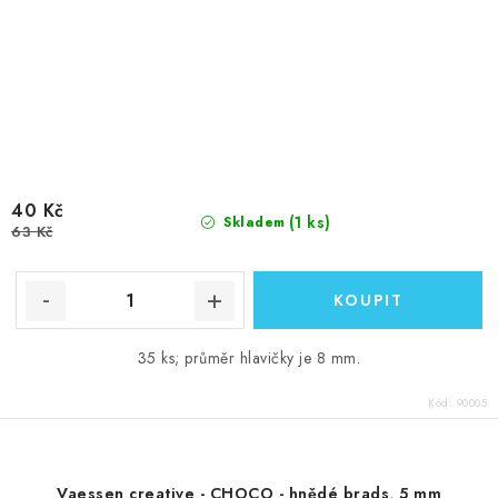
40 Kč
(1 ks)
Skladem
63 Kč
35 ks; průměr hlavičky je 8 mm.
Kód:
90005
Vaessen creative - CHOCO - hnědé brads, 5 mm