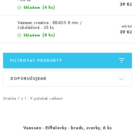
MOJE OBJEDNÁVKA
39 Kč
(4 ks)
Skladem
ZNAČKY
Vaessen creative - BRADS 8 mm /
65 Kč
čokoládová - 35 ks
39 Kč
Doprava
Kontakty
Moje objednávka
Oblíbené ♥️
(8 ks)
Skladem
Hodnocení obchodu
Obchodní podmínky
Podmínky ochrany osobních údajů
Ověřování recenzí
FILTROVAT PRODUKTY
Jak nakupovat
V
Ř
DOPORUČUJEME
ý
a
p
z
i
e
Stránka
1
z
1
-
9
položek celkem
s
n
p
í
r
p
Vaessen - Eiffelovky - brads, svorky, 6 ks
o
r