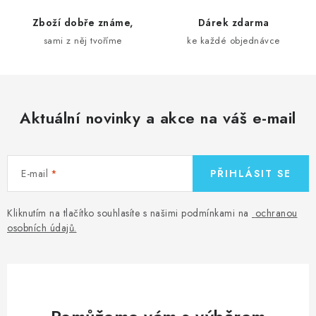
r
Zboží dobře známe,
Dárek zdarma
v
sami z něj tvoříme
ke každé objednávce
k
y
v
ý
Aktuální novinky a akce na váš e-mail
p
i
s
E-mail
PŘIHLÁSIT SE
u
Kliknutím na tlačítko souhlasíte s našimi podmínkami na
ochranou
osobních údajů
.