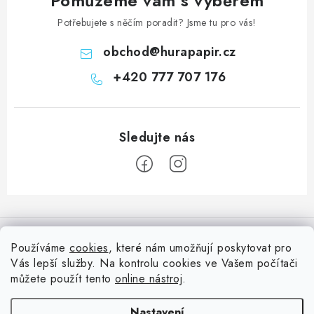
Pomůžeme vám s výběrem
Potřebujete s něčím poradit? Jsme tu pro vás!
obchod
@
hurapapir.cz
+420 777 707 176
Z
á
Informace pro vás
p
Používáme
cookies
, které nám umožňují poskytovat pro
a
Vás lepší služby. Na kontrolu cookies ve Vašem počítači
Doprava
Nepřehlédněte
t
můžete použít tento
online nástroj
.
Kontakty
í
Blog s nápady a návody
Facebook
Nastavení