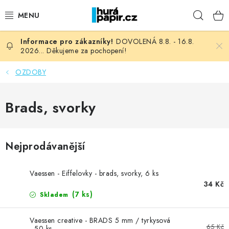
Přejít
Hleda
na
obsah
DOVOLENÁ 8.8. - 16.8.
NOVINKY
2026... Děkujeme za pochopení!
HURÁ DÍLNA
OZDOBY
VŠECHNO ZBOŽÍ
Brads, svorky
KNIHAŘSKÝ MATERIÁL
Nejprodávanější
KURZY NATY LYSAK
Vaessen - Eiffelovky - brads, svorky, 6 ks
OBLÍBENÉ ♥️
34 Kč
(7 ks)
Skladem
FOTORECENZE
Vaessen creative - BRADS 5 mm / tyrkysová
65 Kč
- 50 ks