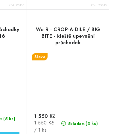
Kód:
80185
Kód:
75340
ůchodky
We R - CROP-A-DILE / BIG
/16
BITE - kleště upevnění
průchodek
Sleva
1 550 Kč
(5 ks)
m
Měrná
1 550 Kč
(3 ks)
Skladem
cena:
/ 1 ks