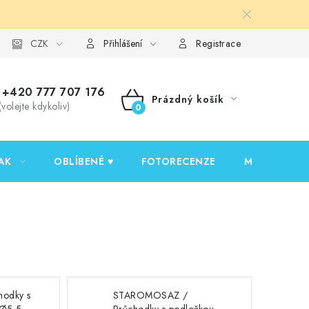
y ochrany osobních údajů
CZK
Ověřování recenzí
Jak nakupovat
Přihlášení
Registrace
+420 777 707 176
Prázdný košík
(volejte kdykoliv)
NÁKUPNÍ
KOŠÍK
AK
OBLÍBENÉ ♥️
FOTORECENZE
MOJE OBJED
hodky s
STAROMOSAZ /