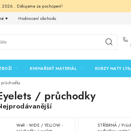
 2026... Děkujeme za pochopení!
né ♥️
Hodnocení obchodu
Obchodní podmínky
Podmínk
ZBOŽÍ
KNIHAŘSKÝ MATERIÁL
KURZY NATY LYS
/ průchodky
Eyelets / průchodky
Nejprodávanější
WeR - WIDE / YELLOW -
STŘÍBRNÁ / Průc