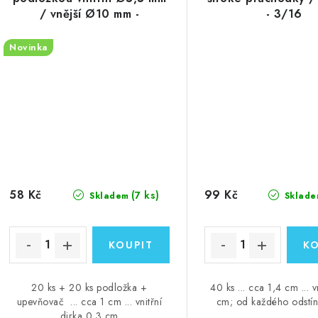
/ vnější Ø10 mm -
- 3/16
průchodky / eyelets - 1/8"
Novinka
58 Kč
99 Kč
(7 ks)
Skladem
Sklade
20 ks + 20 ks podložka +
40 ks ... cca 1,4 cm ... v
upevňovač ... cca 1 cm ... vnitřní
cm; od každého odstín
dirka 0,3 cm