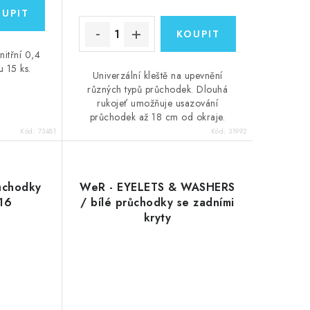
nitřní 0,4
u 15 ks.
Univerzální kleště na upevnění
různých typů průchodek. Dlouhá
rukojeť umožňuje usazování
průchodek až 18 cm od okraje.
Kód:
73481
Kód:
31992
ůchodky
WeR - EYELETS & WASHERS
/16
/ bílé průchodky se zadními
kryty