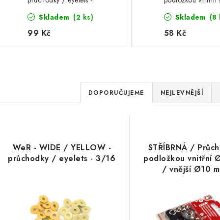
průchodky / eyelets -
podložkou vnitřní
3/16
mm / vnější Ø10
Skladem
(2 ks)
Skladem
(8 
průchodky / eyelet
1/8"
99 Kč
58 Kč
Ř
DOPORUČUJEME
NEJLEVNĚJŠÍ
a
V
z
ý
e
WeR - WIDE / YELLOW -
STŘÍBRNÁ / Průch
p
průchodky / eyelets - 3/16
podložkou vnitřní
n
/ vnější Ø10 m
í
průchodky / eyelet
s
p
p