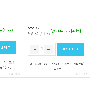
99 Kč
(3 ks)
m
(4 ks)
Skladem
Měrná
99 Kč / 1 ks
cena:
nitřní 0,4
30 + 30 ks ... cca 0,8 cm ... vnitřní
u 15 ks.
0,4 cm.
Kód:
7379
Kód:
31285