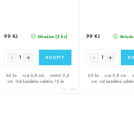
99 Kč
99 Kč
(3 ks)
Skladem
Sklade
60 ks ... cca 0,8 cm ... vnitřní 0,4
60 ks ... cca 0,8 cm ... v
cm. Od každého odstínu 15 ks.
cm; od každého odstín
Kód:
7380
O
v