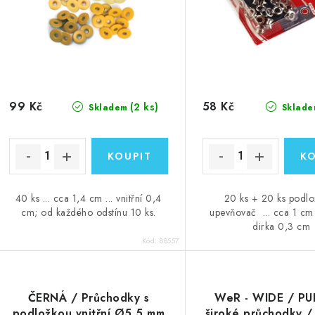
r
r
o
o
d
d
u
u
k
99 Kč
58 Kč
(2 ks)
Skladem
Sklade
k
t
ů
ů
40 ks ... cca 1,4 cm ... vnitřní 0,4
20 ks + 20 ks podl
cm; od každého odstínu 10 ks.
upevňovač ... cca 1 cm .
dirka 0,3 cm
Kód:
88557
ČERNÁ / Průchodky s
WeR - WIDE / PU
podložkou vnitřní Ø5,5 mm
široké průchodky /