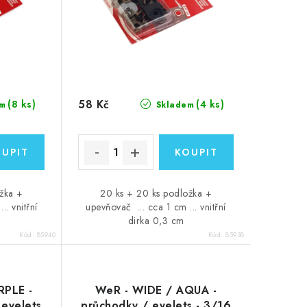
58 Kč
(8 ks)
(4 ks)
m
Skladem
ožka +
20 ks + 20 ks podložka +
.. vnitřní
upevňovač ... cca 1 cm ... vnitřní
dirka 0,3 cm
Kód:
85940
Kód:
85938
RPLE -
WeR - WIDE / AQUA -
 eyelets
průchodky / eyelets - 3/16