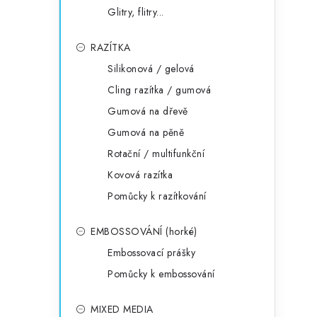
l
Glitry, flitry...
RAZÍTKA
Silikonová / gelová
Cling razítka / gumová
Gumová na dřevě
í
Gumová na pěně
Rotační / multifunkční
r
Kovová razítka
Pomůcky k razítkování
EMBOSSOVÁNÍ (horké)
Embossovací prášky
Pomůcky k embossování
MIXED MEDIA