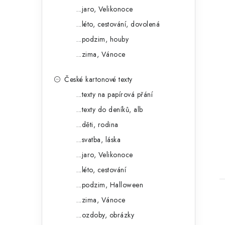
...jaro, Velikonoce
...léto, cestování, dovolená
...podzim, houby
...zima, Vánoce
České kartonové texty
...texty na papírová přání
t
...texty do deníků, alb
...děti, rodina
...svatba, láska
...jaro, Velikonoce
...léto, cestování
...podzim, Halloween
...zima, Vánoce
...ozdoby, obrázky