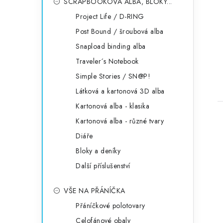
SCRAPBOOKOVÁ ALBA, BLOKY...
Project Life / D-RING
Post Bound / šroubová alba
Snapload binding alba
Traveler´s Notebook
Simple Stories / SN@P!
Látková a kartonová 3D alba
Kartonová alba - klasika
Kartonová alba - různé tvary
Diáře
Bloky a deníky
Další příslušenství
VŠE NA PŘÁNÍČKA
Přáníčkové polotovary
Celofánové obaly