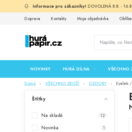
Přejít
DOVOLENÁ 8.8. - 16.8.
na
obsah
Doprava
Kontakty
Moje objednávka
Oblíbe
NOVINKY
HURÁ DÍLNA
VŠECHNO 
Domů
VŠECHNO ZBOŽÍ
OZDOBY
Eyelets 
P
Štítky
o
s
Na skladě
12
t
Novinka
1