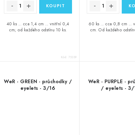
40 ks ... cca 1,4 cm ... vnitřní 0,4
60 ks ... cca 0,8 cm ... v
cm; od každého odstínu 10 ks.
cm. Od každého odstín
Kód:
75339
WeR - GREEN - průchodky /
WeR - PURPLE - pr
eyelets - 3/16
/ eyelets - 3