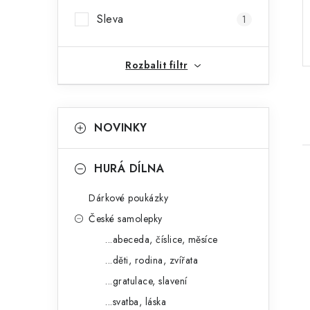
r
Sleva
1
a
n
Rozbalit filtr
n
K
Přeskočit
í
NOVINKY
kategorie
a
p
t
HURÁ DÍLNA
a
e
n
Dárkové poukázky
g
České samolepky
e
o
...abeceda, číslice, měsíce
i
l
r
...děti, rodina, zvířata
i
...gratulace, slavení
e
...svatba, láska