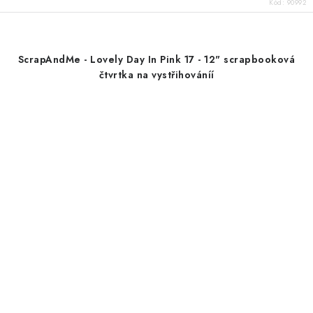
Kód:
90992
ScrapAndMe - Lovely Day In Pink 17 - 12" scrapbooková
čtvrtka na vystřihováníí