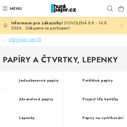
Přejít
Hleda
na
obsah
DOVOLENÁ 8.8. - 16.8.
NOVINKY
2026... Děkujeme za pochopení!
HURÁ DÍLNA
VŠECHNO ZBOŽÍ
VŠECHNO ZBOŽÍ
PAPÍRY A ČTVRTKY, LEPENKY
KNIHAŘSKÝ MATERIÁL
Jednobarevné papíry
Potištěné papíry
KURZY NATY LYSAK
OBLÍBENÉ ♥️
Akvarelové papíry
Project life kartičky
FOTORECENZE
Lepenky
Papíry na vystřihování