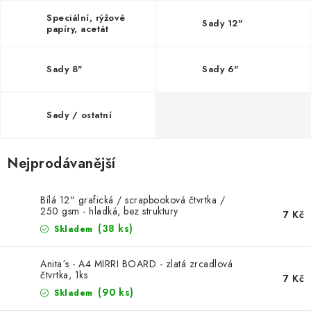
MOJE OBJEDNÁVKA
Speciální, rýžové
Sady 12"
papíry, acetát
ZNAČKY
Sady 8"
Sady 6"
Doprava
Kontakty
Moje objednávka
Oblíbené ♥️
Hodnocení obchodu
Obchodní podmínky
Sady / ostatní
Podmínky ochrany osobních údajů
Ověřování recenzí
Jak nakupovat
Nejprodávanější
Bílá 12" grafická / scrapbooková čtvrtka /
250 gsm - hladká, bez struktury
7 Kč
(38 ks)
Skladem
Anita´s - A4 MIRRI BOARD - zlatá zrcadlová
čtvrtka, 1ks
7 Kč
(90 ks)
Skladem