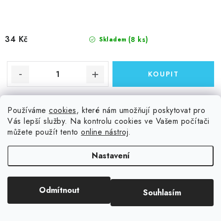
34 Kč
(8 ks)
Skladem
1 ks; 30,5 x 30,5 cm; 250 gsm; jednostranný matný potisk.
Používáme
cookies
, které nám umožňují poskytovat pro
Vás lepší služby. Na kontrolu cookies ve Vašem počítači
Kód:
90988
můžete použít tento
online nástroj
.
Nastavení
Sizzix - Adhesive Foil 6x6 Inch Sheets - samolepící
metalická folie, 8 ks
Odmítnout
Souhlasím
56 %
Sleva