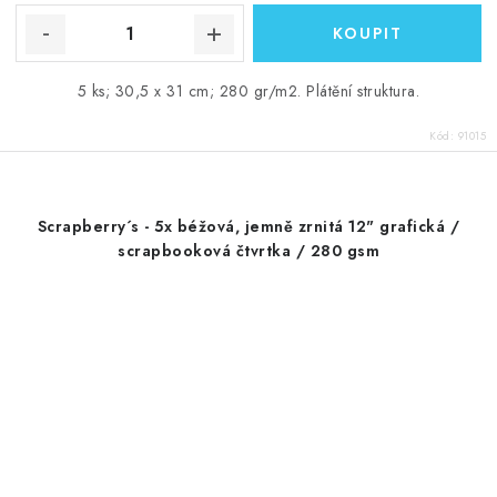
5 ks; 30,5 x 31 cm; 280 gr/m2. Plátění struktura.
Kód:
91015
Scrapberry´s - 5x béžová, jemně zrnitá 12" grafická /
scrapbooková čtvrtka / 280 gsm