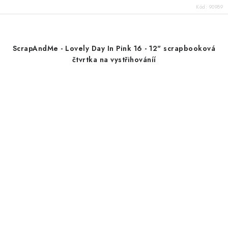
Kód:
90989
ScrapAndMe - Lovely Day In Pink 16 - 12" scrapbooková
čtvrtka na vystřihováníí