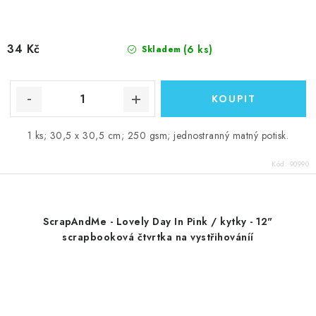
34 Kč
(6 ks)
Skladem
1 ks; 30,5 x 30,5 cm; 250 gsm; jednostranný matný potisk.
Kód:
90990
ScrapAndMe - Lovely Day In Pink / kytky - 12"
scrapbooková čtvrtka na vystřihováníí