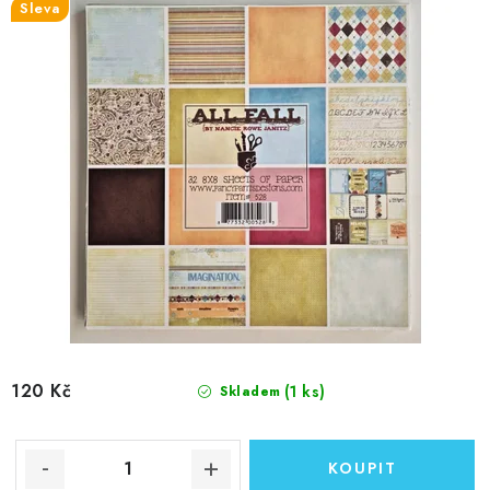
u
d
Sleva
k
u
t
k
ů
t
ů
120 Kč
(1 ks)
Skladem