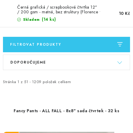
Černá grafická / scrapbooková čtvrtka 12"
/ 200 gsm - matná, bez struktury (Florence •
10 Kč
Cardstock Paper Smooth 12x12" 200g
(14 ks)
Skladem
Black )
FILTROVAT PRODUKTY
V
Ř
DOPORUČUJEME
ý
a
p
z
i
e
Stránka
1
z
51
-
1209
položek celkem
s
n
p
í
r
p
Fancy Pants - ALL FALL - 8x8" sada čtvrtek - 32 ks
o
r
d
o