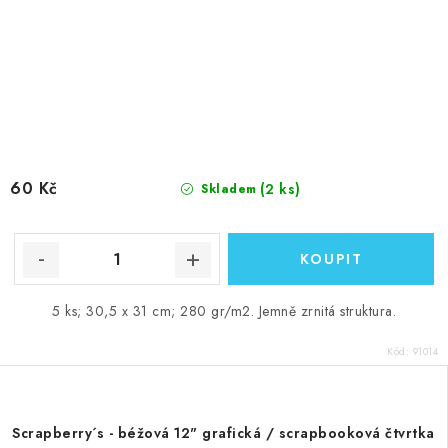
60 Kč
(2 ks)
Skladem
5 ks; 30,5 x 31 cm; 280 gr/m2. Jemně zrnitá struktura.
Kód:
91014
Scrapberry´s - béžová 12" grafická / scrapbooková čtvrtka