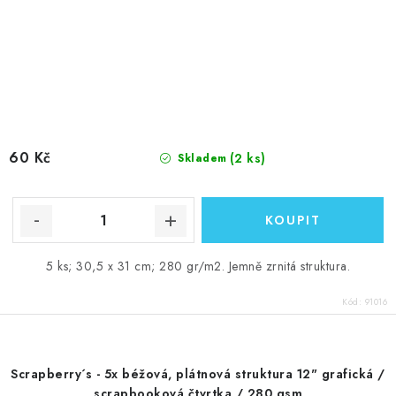
60 Kč
(2 ks)
Skladem
5 ks; 30,5 x 31 cm; 280 gr/m2. Jemně zrnitá struktura.
Kód:
91016
Scrapberry´s - 5x béžová, plátnová struktura 12" grafická /
scrapbooková čtvrtka / 280 gsm