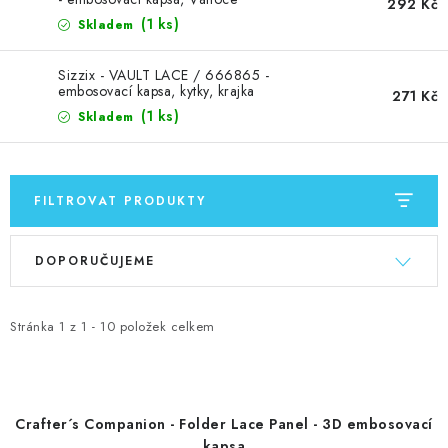
MOJE OBJEDNÁVKA
292 Kč
(1 ks)
Skladem
ZNAČKY
Sizzix - VAULT LACE / 666865 -
embosovací kapsa, kytky, krajka
271 Kč
Doprava
Kontakty
Moje objednávka
Oblíbené ♥️
(1 ks)
Skladem
Hodnocení obchodu
Obchodní podmínky
Podmínky ochrany osobních údajů
Ověřování recenzí
FILTROVAT PRODUKTY
Jak nakupovat
V
Ř
DOPORUČUJEME
ý
a
p
z
i
e
Stránka
1
z
1
-
10
položek celkem
s
n
p
í
r
p
Crafter´s Companion - Folder Lace Panel - 3D embosovací
o
r
kapsa