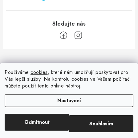
Z
á
Informace pro vás
p
Používáme
cookies
, které nám umožňují poskytovat pro
a
Vás lepší služby. Na kontrolu cookies ve Vašem počítači
Doprava
Nepřehlédněte
t
můžete použít tento
online nástroj
.
Kontakty
í
Blog s nápady a návody
Facebook
Nastavení
Moje objednávka
Slovník pojmů, české návody
Oblíbené ♥️
Copyright 2026
HuráPapír.cz
. Všechna práva vyhrazena.
Upravit nastavení
Hurá TÝM
Odmítnout
Souhlasím
cookies
Hodnocení obchodu
Reklamace a vrácení zboží
Vytvořil Shoptet
Obchodní podmínky