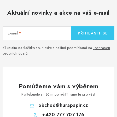
v
ý
Aktuální novinky a akce na váš e-mail
p
i
s
E-mail
PŘIHLÁSIT SE
u
Kliknutím na tlačítko souhlasíte s našimi podmínkami na
ochranou
osobních údajů
.
Pomůžeme vám s výběrem
Potřebujete s něčím poradit? Jsme tu pro vás!
obchod
@
hurapapir.cz
+420 777 707 176