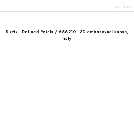
Kód:
88587
Sizzix - Defined Petals / 666210 - 3D embosovací kapsa,
listy