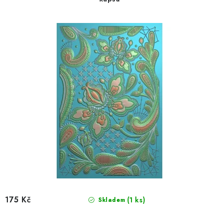
d
o
u
d
k
u
t
k
ů
t
ů
175 Kč
(1 ks)
Skladem