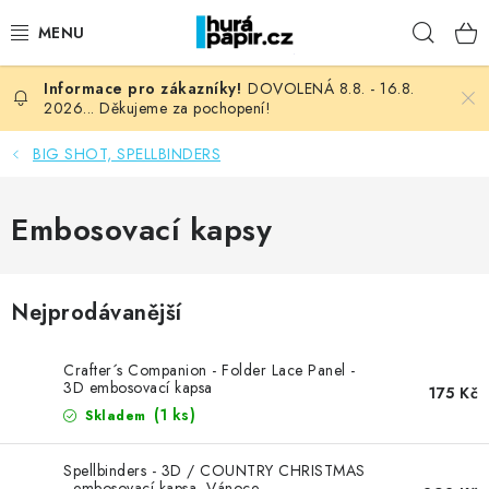
Přejít
Hleda
na
obsah
DOVOLENÁ 8.8. - 16.8.
NOVINKY
2026... Děkujeme za pochopení!
HURÁ DÍLNA
BIG SHOT, SPELLBINDERS
VŠECHNO ZBOŽÍ
Embosovací kapsy
KNIHAŘSKÝ MATERIÁL
Nejprodávanější
KURZY NATY LYSAK
Crafter´s Companion - Folder Lace Panel -
OBLÍBENÉ ♥️
3D embosovací kapsa
175 Kč
(1 ks)
Skladem
FOTORECENZE
Spellbinders - 3D / COUNTRY CHRISTMAS
- embosovací kapsa, Vánoce