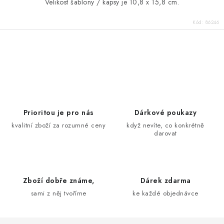
Velikost šablony / kapsy je 10,8 x 15,8 cm.
Kód:
86246
O
v
l
á
d
Prioritou je pro nás
Dárkové poukazy
a
kvalitní zboží za rozumné ceny
když nevíte, co konkrétně
darovat
c
í
p
r
Zboží dobře známe,
Dárek zdarma
v
sami z něj tvoříme
ke každé objednávce
k
y