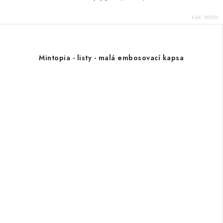
Kód:
86856
Mintopia - listy - malá embosovací kapsa