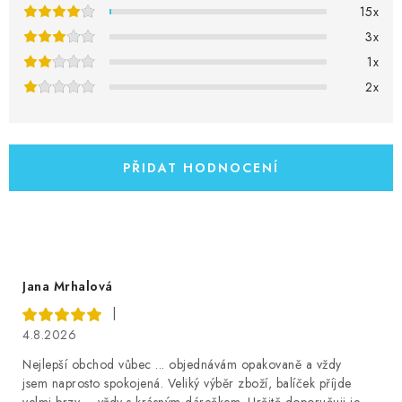
o
MOJE OBJEDNÁVKA
15x
c
3x
e
ZNAČKY
1x
n
2x
í
Doprava
Kontakty
Moje objednávka
Oblíbené ♥️
Hodnocení obchodu
Obchodní podmínky
Podmínky ochrany osobních údajů
Ověřování recenzí
PŘIDAT HODNOCENÍ
Jak nakupovat
Jana Mrhalová
|
4.8.2026
Nejlepší obchod vůbec ... objednávám opakovaně a vždy
jsem naprosto spokojená. Veliký výběr zboží, balíček příjde
velmi brzy ... vždy s krásným dárečkem. Určitě doporučuji je