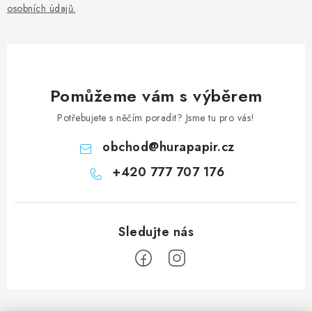
osobních údajů
.
v
ý
p
i
s
Pomůžeme vám s výběrem
u
Potřebujete s něčím poradit? Jsme tu pro vás!
obchod
@
hurapapir.cz
+420 777 707 176
Z