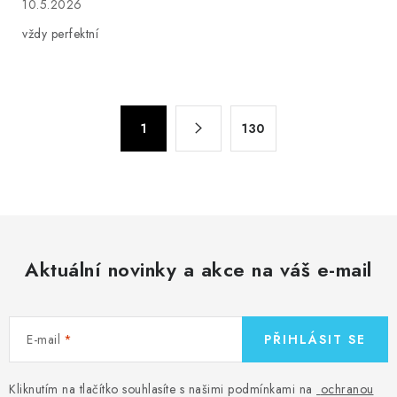
10.5.2026
vždy perfektní
O
S
1
130
t
v
r
l
á
á
n
d
k
a
o
c
v
Aktuální novinky a akce na váš e-mail
í
á
p
n
r
í
E-mail
PŘIHLÁSIT SE
v
k
y
Kliknutím na tlačítko souhlasíte s našimi podmínkami na
ochranou