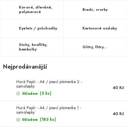
MOJE OBJEDNÁVKA
Kovové, dřevěné,
Brads, svorky
polymerové
ZNAČKY
Eyelets / průchodky
Kartonové ozdoby
Doprava
Kontakty
Moje objednávka
Oblíbené ♥️
Hodnocení obchodu
Obchodní podmínky
Stuhy, knoflíky,
Glitry, flitry...
Podmínky ochrany osobních údajů
Ověřování recenzí
bambulky
Jak nakupovat
Nejprodávanější
Hurá Papír - A4 / psací písmenka 2 -
samolepky
40 Kč
(5 ks)
Skladem
Hurá Papír - A4 / psací písmenka 1 -
samolepky
40 Kč
(185 ks)
Skladem