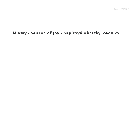
Kód:
90947
Mintay - Season of Joy - papírové obrázky, cedulky