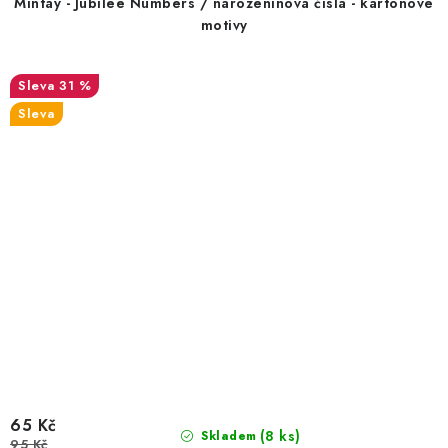
Mintay - Jubilee Numbers / narozeninová čísla - kartonové
motivy
31 %
Sleva
65 Kč
(8 ks)
Skladem
95 Kč