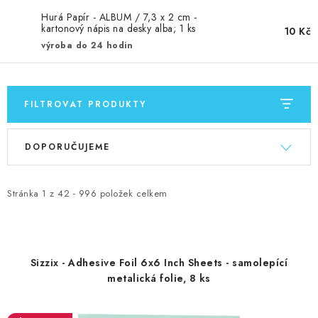
Hurá Papír - ALBUM / 7,3 x 2 cm -
kartonový nápis na desky alba; 1 ks
10 Kč
výroba do 24 hodin
FILTROVAT PRODUKTY
V
Ř
DOPORUČUJEME
ý
a
p
z
i
e
Stránka
1
z
42
-
996
položek celkem
s
n
p
í
r
p
Sizzix - Adhesive Foil 6x6 Inch Sheets - samolepící
o
r
metalická folie, 8 ks
d
o
u
d