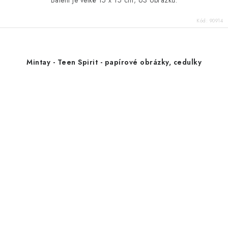
Balení je velké 15 x 15 cm; 63 obrázků.
Kód:
90914
Mintay - Teen Spirit - papírové obrázky, cedulky