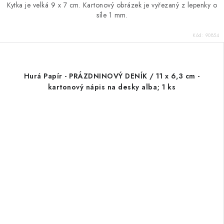
Kytka je velká 9 x 7 cm. Kartonový obrázek je vyřezaný z lepenky o
síle 1 mm.
Kód:
90854
Hurá Papír - PRÁZDNINOVÝ DENÍK / 11 x 6,3 cm -
kartonový nápis na desky alba; 1 ks