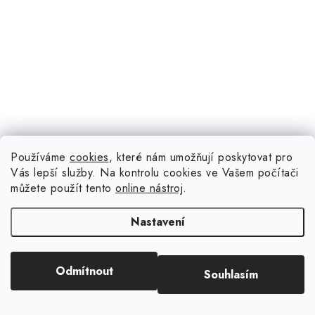
Používáme
cookies
, které nám umožňují poskytovat pro
75 Kč
(3 ks)
Skladem
Vás lepší služby. Na kontrolu cookies ve Vašem počítači
můžete použít tento
online nástroj
.
Nastavení
60 ks; velikost sady je 7 x 11 cm, tečky jsou velké 0,4 - 0,8 cm.
Odmítnout
Souhlasím
Kód:
90823