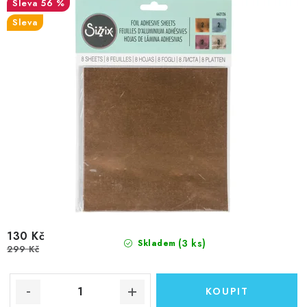
56 %
k
u
Sleva
t
k
ů
t
ů
130 Kč
(3 ks)
Skladem
299 Kč