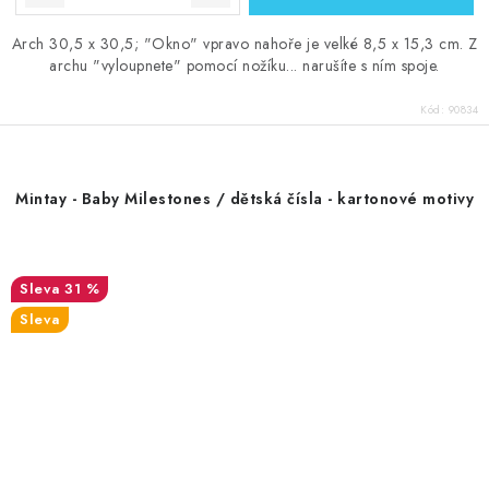
Arch 30,5 x 30,5; "Okno" vpravo nahoře je velké 8,5 x 15,3 cm. Z
archu "vyloupnete" pomocí nožíku... narušíte s ním spoje.
Kód:
90834
Mintay - Baby Milestones / dětská čísla - kartonové motivy
31 %
Sleva