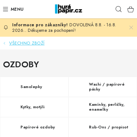
Přejít
Hleda
na
obsah
DOVOLENÁ 8.8. - 16.8.
NOVINKY
2026... Děkujeme za pochopení!
HURÁ DÍLNA
VŠECHNO ZBOŽÍ
VŠECHNO ZBOŽÍ
OZDOBY
KNIHAŘSKÝ MATERIÁL
Washi / papírové
Samolepky
pásky
KURZY NATY LYSAK
Kamínky, perličky,
OBLÍBENÉ ♥️
Kytky, motýli
enamelky
FOTORECENZE
Papírové ozdoby
Rub-Ons / propisot