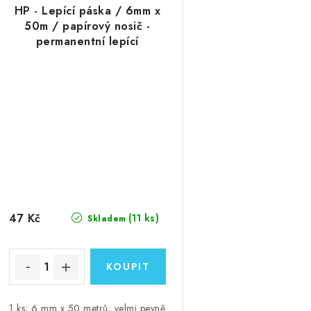
HP - Lepící páska / 6mm x
50m / papírový nosič -
permanentní lepící
oboustranná páska, 1 ks
47 Kč
(11 ks)
Skladem
1 ks; 6 mm x 50 metrů; velmi pevně