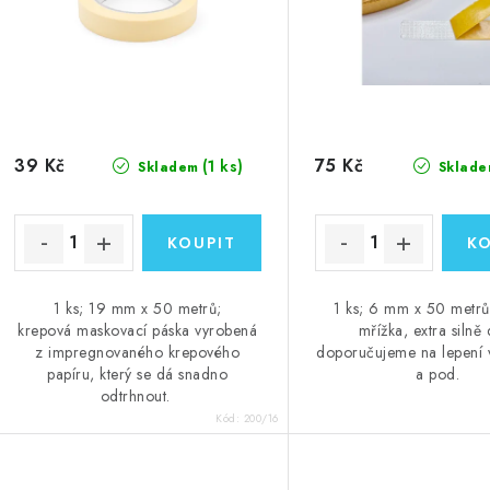
r
r
o
o
d
d
u
u
k
39 Kč
75 Kč
(1 ks)
Skladem
Sklade
k
t
ů
ů
1 ks; 19 mm x 50 metrů;
1 ks; 6 mm x 50 metrů; 
krepová maskovací páska vyrobená
mřížka, extra silně 
z impregnovaného krepového
doporučujeme na lepení 
papíru, který se dá snadno
a pod.
odtrhnout.
Kód:
200/16