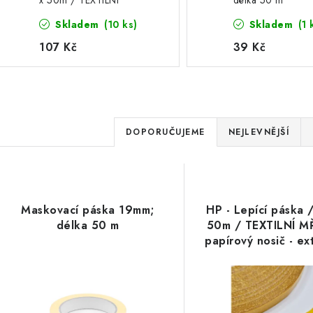
x 50m / TEXTILNÍ
délka 50 m
MŘÍŽKA / papírový nosič
Skladem
(10 ks)
Skladem
(1 
- extra silně lepící
permanentní oboustranná
107 Kč
39 Kč
páska, 1 ks
Ř
DOPORUČUJEME
NEJLEVNĚJŠÍ
a
V
z
ý
e
Maskovací páska 19mm;
HP - Lepící páska 
p
délka 50 m
50m / TEXTILNÍ M
n
papírový nosič - ext
í
lepící permane
oboustranná páska
s
p
p