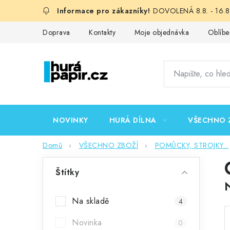
Přejít
DOVOLENÁ 8.8. - 16.8.
na
obsah
Doprava
Kontakty
Moje objednávka
Oblíbe
NOVINKY
HURÁ DÍLNA
VŠECHNO 
Domů
VŠECHNO ZBOŽÍ
POMŮCKY, STROJKY...
P
Štítky
o
s
Na skladě
4
t
Novinka
0