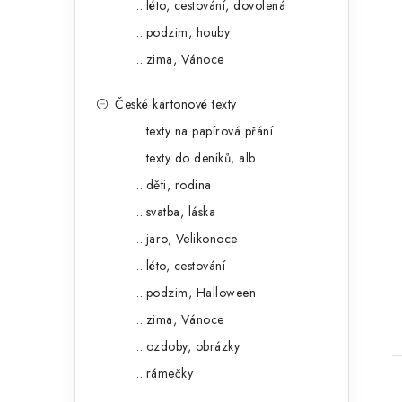
...léto, cestování, dovolená
...podzim, houby
...zima, Vánoce
České kartonové texty
...texty na papírová přání
...texty do deníků, alb
...děti, rodina
t
...svatba, láska
...jaro, Velikonoce
...léto, cestování
...podzim, Halloween
...zima, Vánoce
...ozdoby, obrázky
...rámečky