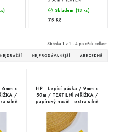
x 50m / TEXTILNÍ
MŘÍŽKA / papírový nosič
ks)
Skladem
(13 ks)
- extra silně lepící
permanentní oboustranná
75 Kč
páska, 1 ks
Stránka
1
z
1
-
4
položek celkem
NEJDRAŽŠÍ
NEJPRODÁVANĚJŠÍ
ABECEDNĚ
/ 6mm x
HP - Lepící páska / 9mm x
ŘÍŽKA /
50m / TEXTILNÍ MŘÍŽKA /
ra silně
papírový nosič - extra silně
ntní
lepící permanentní
, 1 ks
oboustranná páska, 1 ks