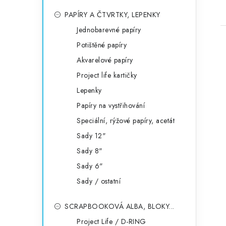
PAPÍRY A ČTVRTKY, LEPENKY
Jednobarevné papíry
Potištěné papíry
Akvarelové papíry
Project life kartičky
Lepenky
l
Papíry na vystřihování
Speciální, rýžové papíry, acetát
Sady 12"
Sady 8"
Sady 6"
í
Sady / ostatní
SCRAPBOOKOVÁ ALBA, BLOKY...
r
Project Life / D-RING