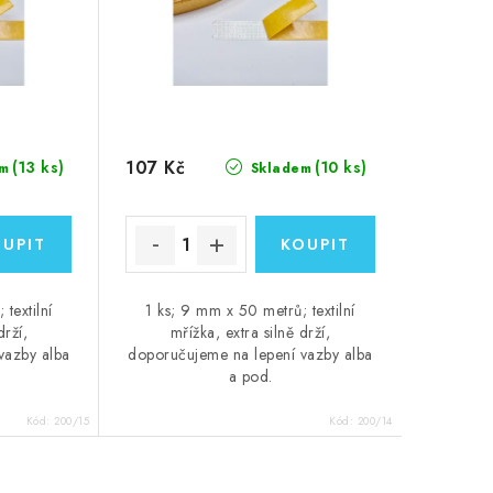
107 Kč
(13 ks)
(10 ks)
m
Skladem
textilní
1 ks; 9 mm x 50 metrů; textilní
drží,
mřížka, extra silně drží,
vazby alba
doporučujeme na lepení vazby alba
a pod.
Kód:
200/15
Kód:
200/14