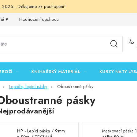
 2026... Děkujeme za pochopení!
né ♥️
Hodnocení obchodu
Obchodní podmínky
Podmínk
ZBOŽÍ
KNIHAŘSKÝ MATERIÁL
KURZY NATY LYS
Lepidla, lepící pásky
Oboustranné pásky
Oboustranné pásky
Nejprodávanější
HP - Lepící páska / 9mm
Maskovací páska