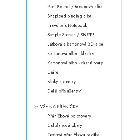
Post Bound / šroubová alba
Snapload binding alba
Traveler´s Notebook
Simple Stories / SN@P!
Látková a kartonová 3D alba
Kartonová alba - klasika
i
Kartonová alba - různé tvary
Diáře
Bloky a deníky
Další příslušenství
VŠE NA PŘÁNÍČKA
Přáníčkové polotovary
Celofánové obaly
Textová přáníčková razítka