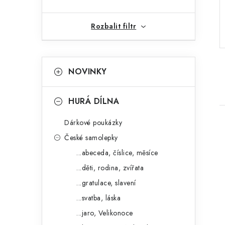
r
Rozbalit filtr
a
n
K
Přeskočit
n
NOVINKY
kategorie
a
í
t
HURÁ DÍLNA
p
e
a
Dárkové poukázky
g
České samolepky
n
o
...abeceda, číslice, měsíce
r
e
...děti, rodina, zvířata
i
i
l
...gratulace, slavení
e
...svatba, láska
...jaro, Velikonoce