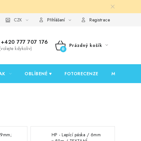
y ochrany osobních údajů
CZK
Ověřování recenzí
Jak nakupovat
Přihlášení
Registrace
+420 777 707 176
Prázdný košík
(volejte kdykoliv)
NÁKUPNÍ
KOŠÍK
AK
OBLÍBENÉ ♥️
FOTORECENZE
MOJE OBJED
 19mm;
HP - Lepící páska / 6mm