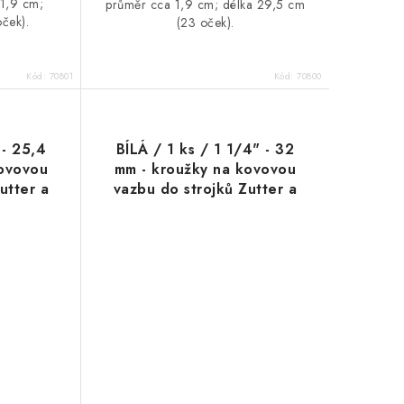
 1,9 cm;
průměr cca 1,9 cm; délka 29,5 cm
ček).
(23 oček).
Kód:
70801
Kód:
70800
 - 25,4
BÍLÁ / 1 ks / 1 1/4" - 32
kovovou
mm - kroužky na kovovou
utter a
vazbu do strojků Zutter a
Cinch