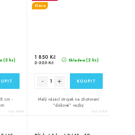
Sleva
1 850 Kč
(5 ks)
(2 ks)
m
Skladem
2 323 Kč
,8 cm -
Malý vázací strojek na zhotovení
 cm
"diskové" vazby.
Kód:
84884
Kód:
83829