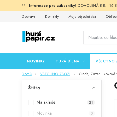
Přejít
DOVOLENÁ 8.8. - 16.8.
na
obsah
Doprava
Kontakty
Moje objednávka
Oblíbe
NOVINKY
HURÁ DÍLNA
VŠECHNO 
Domů
VŠECHNO ZBOŽÍ
Cinch, Zutter... kovové
P
Štítky
o
s
Na skladě
21
t
Novinka
0