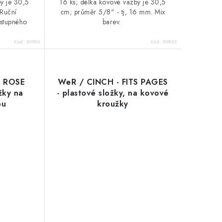
by je 30,5
16 ks; délka kovové vazby je 30,5
Ruční
cm; průměr 5/8" - tj, 16 mm. Mix
ostupného
barev.
Kód:
89996
Kód:
89893
" ROSE
WeR / CINCH - FITS PAGES
žky na
- plastové složky, na kovové
bu
kroužky