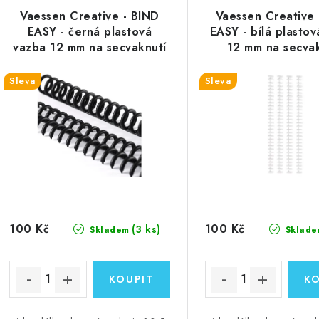
ý
e
Vaessen Creative - BIND
Vaessen Creative 
p
EASY - černá plastová
EASY - bílá plasto
n
vazba 12 mm na secvaknutí
12 mm na secvak
í
s
Sleva
Sleva
p
p
r
r
o
o
d
d
u
u
k
100 Kč
100 Kč
(3 ks)
Skladem
Sklade
k
t
ů
ů