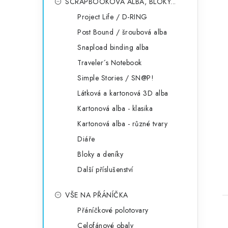
SCRAPBOOKOVÁ ALBA, BLOKY...
Project Life / D-RING
Post Bound / šroubová alba
Snapload binding alba
Traveler´s Notebook
Simple Stories / SN@P!
Látková a kartonová 3D alba
Kartonová alba - klasika
Kartonová alba - různé tvary
Diáře
Bloky a deníky
Další příslušenství
VŠE NA PŘÁNÍČKA
Přáníčkové polotovary
Celofánové obaly