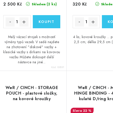
2 500 Kč
320 Kč
(2 ks)
Skladem
Sklade
Malý vázací strojek s možností
4 ks; kovové kroužky ... 
výměny typů vazeb. V sadě najdete
2,5 cm; délka 29,5 cm (
na zhotovení "diskové" vazby +
klasické vazby s dirkami na kovovou
vazbu Můžete dokoupit další
nástavce na jiné...
Kód:
89891
WeR / CINCH - STORAGE
WeR / CINCH - 
POUCH - plastové složky,
HINGE BINDING - 4
na kovové kroužky
kulaté D/ring kr
22 %