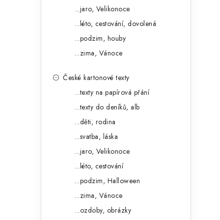
...jaro, Velikonoce
...léto, cestování, dovolená
i
...podzim, houby
...zima, Vánoce
České kartonové texty
...texty na papírová přání
...texty do deníků, alb
...děti, rodina
...svatba, láska
...jaro, Velikonoce
...léto, cestování
...podzim, Halloween
t
...zima, Vánoce
...ozdoby, obrázky