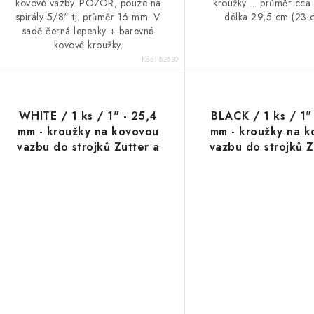
kovové vazby. POZOR, pouze na
kroužky ... průměr cca
spirály 5/8" tj. průměr 16 mm. V
délka 29,5 cm (23 o
sadě černá lepenky + barevné
kovové kroužky.
Kód:
82630
WHITE / 1 ks / 1" - 25,4
BLACK / 1 ks / 1"
mm - kroužky na kovovou
mm - kroužky na 
vazbu do strojků Zutter a
vazbu do strojků Z
Cinch
Cinch