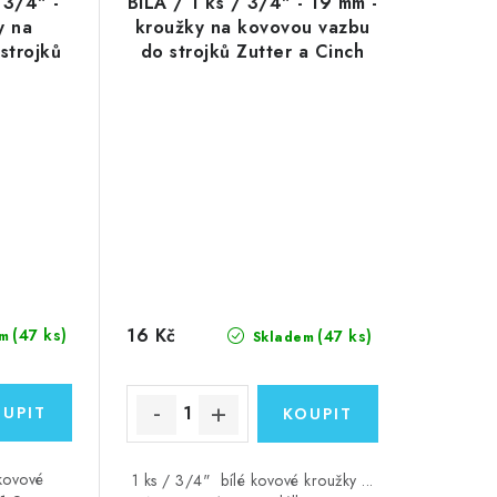
 3/4" -
BÍLÁ / 1 ks / 3/4" - 19 mm -
y na
kroužky na kovovou vazbu
strojků
do strojků Zutter a Cinch
ch
16 Kč
(47 ks)
(47 ks)
m
Skladem
 kovové
1 ks / 3/4" bílé kovové kroužky ...