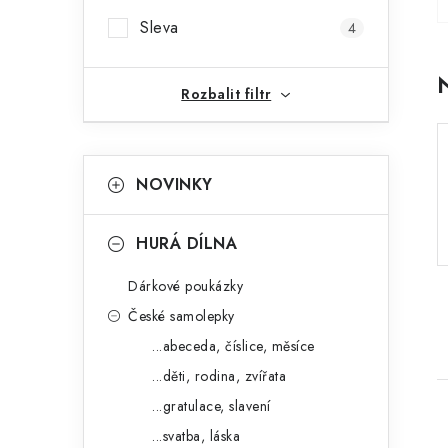
r
Sleva
4
a
n
Rozbalit filtr
n
K
Přeskočit
í
NOVINKY
kategorie
a
p
t
HURÁ DÍLNA
a
e
n
Dárkové poukázky
g
České samolepky
e
o
...abeceda, číslice, měsíce
l
r
...děti, rodina, zvířata
i
...gratulace, slavení
e
...svatba, láska