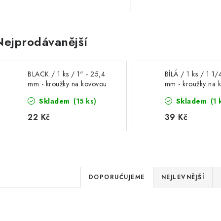
Nejprodávanější
BLACK / 1 ks / 1" - 25,4
BÍLÁ / 1 ks / 1 1/
mm - kroužky na kovovou
mm - kroužky na 
vazbu do strojků Zutter a
vazbu do strojků Z
Skladem
(15 ks)
Skladem
(1 
Cinch
Cinch
22 Kč
39 Kč
Ř
DOPORUČUJEME
NEJLEVNĚJŠÍ
a
V
z