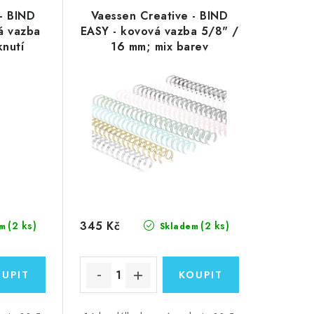
- BIND
Vaessen Creative - BIND
vá vazba
EASY - kovová vazba 5/8" /
nutí
16 mm; mix barev
345 Kč
(2 ks)
(2 ks)
m
Skladem