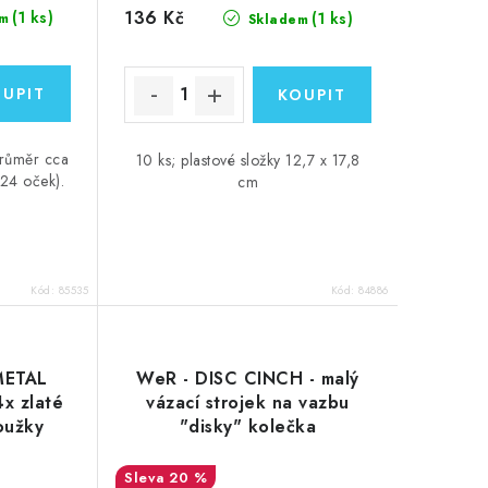
136 Kč
(1 ks)
(1 ks)
m
Skladem
průměr cca
10 ks; plastové složky 12,7 x 17,8
24 oček).
cm
Kód:
85535
Kód:
84886
METAL
WeR - DISC CINCH - malý
x zlaté
vázací strojek na vazbu
oužky
"disky" kolečka
20 %