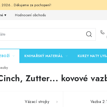
 2026... Děkujeme za pochopení!
né ♥️
Hodnocení obchodu
Obchodní podmínky
Podmínk
ZBOŽÍ
KNIHAŘSKÝ MATERIÁL
KURZY NATY LYS
 vazby
Cinch, Zutter... kovové vaz
Vázací strojky
Vazba 2: