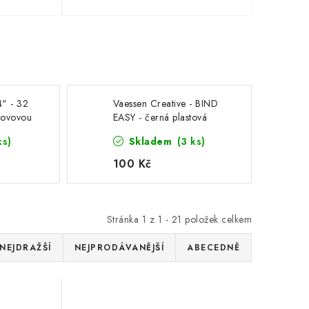
4" - 32
Vaessen Creative - BIND
kovovou
EASY - černá plastová
utter a
vazba 12 mm na
ks)
Skladem
(3 ks)
secvaknutí
100 Kč
Stránka
1
z
1
-
21
položek celkem
NEJDRAŽŠÍ
NEJPRODÁVANĚJŠÍ
ABECEDNĚ