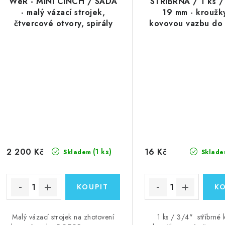
WeR - MINI CINCH / SADA
STŘÍBRNÁ / 1 ks /
- malý vázací strojek,
19 mm - kroužk
čtvercové otvory, spirály
kovovou vazbu do 
pouze 5/8"
Zutter a Cin
2 200 Kč
16 Kč
(1 ks)
Skladem
Sklade
Malý vázací strojek na zhotovení
1 ks / 3/4" stříbrné