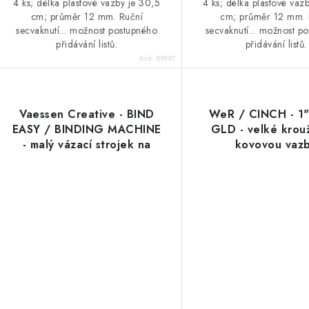
4 ks; délka plastové vazby je 30,5
4 ks; délka plastové vaz
cm; průměr 12 mm. Ruční
cm; průměr 12 mm. 
secvaknutí... možnost postupného
secvaknutí... možnost p
přidávání listů.
přidávání listů.
Kód:
89997
Vaessen Creative - BIND
WeR / CINCH - 1
EASY / BINDING MACHINE
GLD - velké krou
- malý vázací strojek na
kovovou vaz
vazbu "disky + kulaté
dírky"