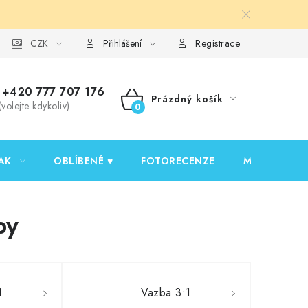
y ochrany osobních údajů
CZK
Ověřování recenzí
Jak nakupovat
Přihlášení
Registrace
+420 777 707 176
Prázdný košík
(volejte kdykoliv)
NÁKUPNÍ
KOŠÍK
AK
OBLÍBENÉ ♥️
FOTORECENZE
MOJE OBJED
by
1
Vazba 3:1