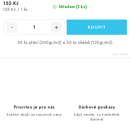
155 Kč
(1 ks)
Skladem
Měrná
155 Kč / 1 ks
cena:
50 ks přání (300gr/m2) a 50 ks obálek (120gr/m2).
Kód:
20868
O
v
l
á
d
Prioritou je pro nás
Dárkové poukazy
a
kvalitní zboží za rozumné ceny
když nevíte, co konkrétně
darovat
c
í