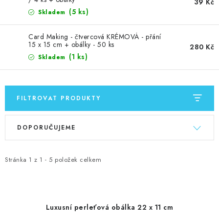
MOJE OBJEDNÁVKA
39 Kč
(5 ks)
Skladem
ZNAČKY
Card Making - čtvercová KRÉMOVÁ - přání
15 x 15 cm + obálky - 50 ks
280 Kč
Doprava
Kontakty
Moje objednávka
Oblíbené ♥️
(1 ks)
Skladem
Hodnocení obchodu
Obchodní podmínky
Podmínky ochrany osobních údajů
Ověřování recenzí
FILTROVAT PRODUKTY
Jak nakupovat
V
Ř
DOPORUČUJEME
ý
a
p
z
i
e
Stránka
1
z
1
-
5
položek celkem
s
n
p
í
r
p
Luxusní perleťová obálka 22 x 11 cm
o
r