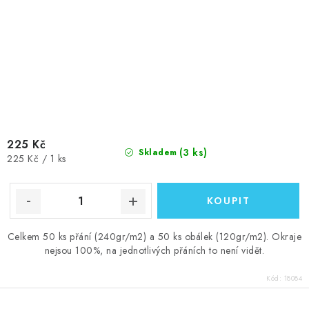
225 Kč
(3 ks)
Skladem
Měrná
225 Kč / 1 ks
cena:
Celkem 50 ks přání (240gr/m2) a 50 ks obálek (120gr/m2). Okraje
nejsou 100%, na jednotlivých přáních to není vidět.
Kód:
18084