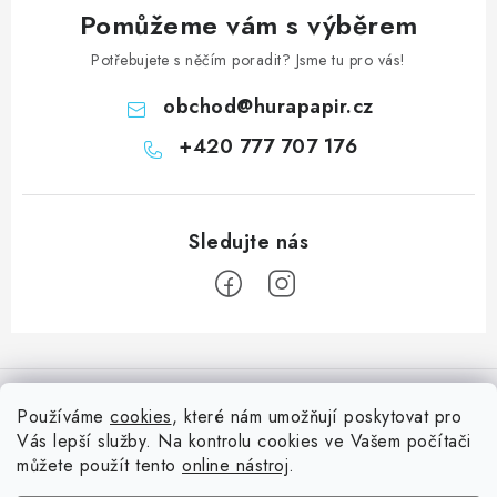
Pomůžeme vám s výběrem
Potřebujete s něčím poradit? Jsme tu pro vás!
obchod
@
hurapapir.cz
+420 777 707 176
Z
á
Informace pro vás
p
Používáme
cookies
, které nám umožňují poskytovat pro
a
Vás lepší služby. Na kontrolu cookies ve Vašem počítači
Doprava
Nepřehlédněte
t
můžete použít tento
online nástroj
.
Kontakty
Blog s nápady a návody