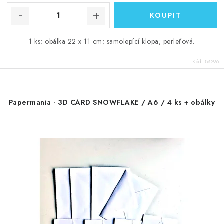
1 ks; obálka 22 x 11 cm; samolepící klopa; perleťová.
Kód:
88296
Papermania - 3D CARD SNOWFLAKE / A6 / 4 ks + obálky