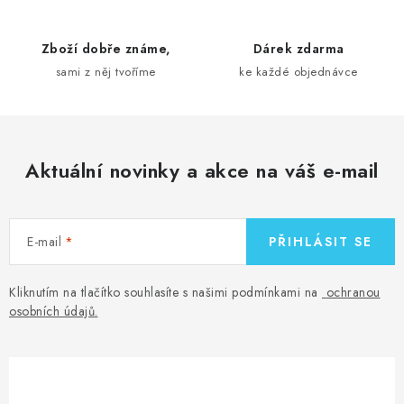
p
r
Zboží dobře známe,
Dárek zdarma
v
sami z něj tvoříme
ke každé objednávce
k
y
v
ý
Aktuální novinky a akce na váš e-mail
p
i
s
E-mail
PŘIHLÁSIT SE
u
Kliknutím na tlačítko souhlasíte s našimi podmínkami na
ochranou
osobních údajů
.