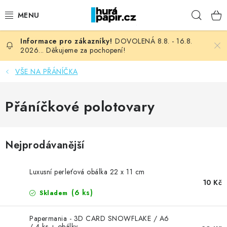
Přejít
Hleda
na
obsah
DOVOLENÁ 8.8. - 16.8.
NOVINKY
2026... Děkujeme za pochopení!
HURÁ DÍLNA
VŠE NA PŘÁNÍČKA
VŠECHNO ZBOŽÍ
Přáníčkové polotovary
KNIHAŘSKÝ MATERIÁL
Nejprodávanější
KURZY NATY LYSAK
Luxusní perleťová obálka 22 x 11 cm
OBLÍBENÉ ♥️
10 Kč
(6 ks)
Skladem
FOTORECENZE
Papermania - 3D CARD SNOWFLAKE / A6
/ 4 ks + obálky