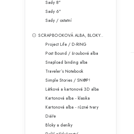
Sady 8"
Sady 6"
Sady / ostatní
SCRAPBOOKOVÁ ALBA, BLOKY...
Project Life / D-RING
Post Bound / šroubová alba
Snapload binding alba
Traveler´s Notebook
Simple Stories / SN@P!
Látková a kartonová 3D alba
Kartonová alba - klasika
Kartonová alba - různé tvary
Diáře
Bloky a deníky