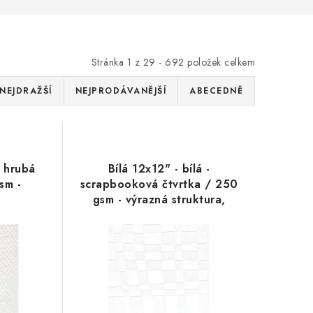
Stránka
1
z
29
-
692
položek celkem
NEJDRAŽŠÍ
NEJPRODÁVANĚJŠÍ
ABECEDNĚ
- hrubá
Bílá 12x12" - bílá -
sm -
scrapbooková čtvrtka / 250
gsm - výrazná struktura,
proužky, obdéníčky