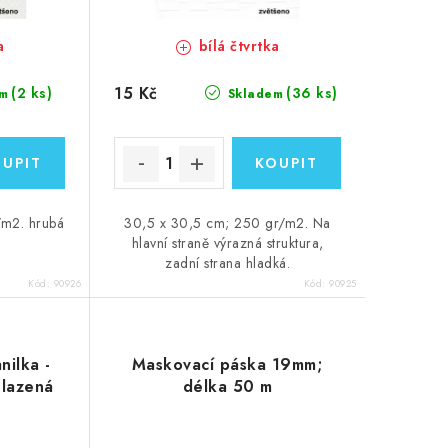
a
bílá čtvrtka
15 Kč
(2 ks)
(36 ks)
m
Skladem
/m2. hrubá
30,5 x 30,5 cm; 250 gr/m2. Na
hlavní straně výrazná struktura,
zadní strana hladká.
Kód:
90926
Kód:
90925
nilka -
Maskovací páska 19mm;
hlazená
délka 50 m