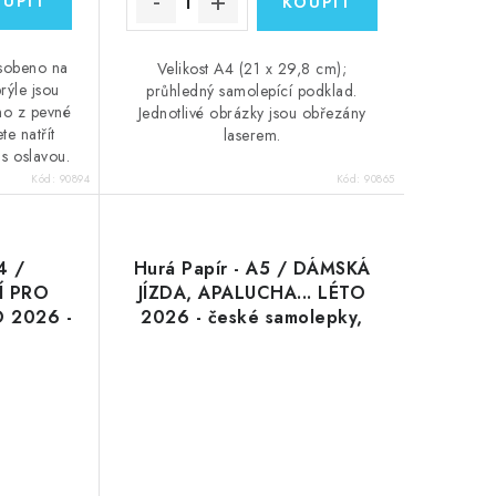
ůsobeno na
Velikost A4 (21 x 29,8 cm);
rýle jsou
průhledný samolepící podklad.
no z pevné
Jednotlivé obrázky jsou obřezány
te natřít
laserem.
 s oslavou.
Kód:
90894
Kód:
90865
4 /
Hurá Papír - A5 / DÁMSKÁ
Í PRO
JÍZDA, APALUCHA... LÉTO
O 2026 -
2026 - české samolepky,
ledný
bílý podklad