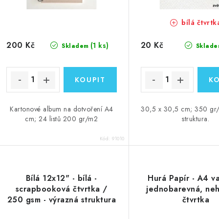
o
d
d
bílá čtvrtk
u
u
k
200 Kč
20 Kč
(1 ks)
Skladem
Sklade
k
t
ů
ů
Kartonové album na dotvoření A4
30,5 x 30,5 cm; 350 gr
cm; 24 listů 200 gr/m2
struktura.
Kód:
91010
Bílá 12x12" - bílá -
Hurá Papír - A4 va
scrapbooková čtvrtka /
jednobarevná, ne
250 gsm - výrazná struktura
čtvrtka