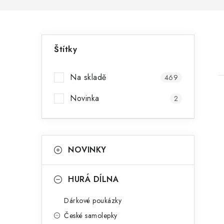
P
Štítky
o
s
Na skladě
469
t
Novinka
2
r
a
K
Přeskočit
i
NOVINKY
n
kategorie
a
n
t
HURÁ DÍLNA
e
í
Dárkové poukázky
g
p
České samolepky