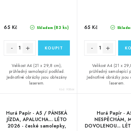
65 Kč
65 Kč
(83 ks)
Skladem
Sklade
Velikost A4 (21 x 29,8 cm);
Velikost A4 (21 x 29
průhledný samolepící podklad.
průhledný samolepící 
Jednotlivé obrázky jsou obřezány
Jednotlivé obrázky jsou
laserem.
laserem.
Kód:
90864
Hurá Papír - A5 / PÁNSKÁ
Hurá Papír - A
JÍZDA, APALUCHA... LÉTO
NESPĚCHÁM, 
2026 - české samolepky,
DOVOLENOU... LÉ