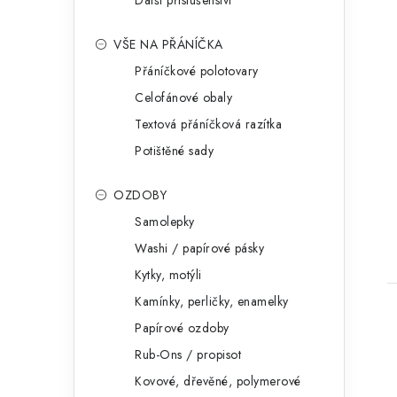
Další příslušenství
VŠE NA PŘÁNÍČKA
Přáníčkové polotovary
Celofánové obaly
Textová přáníčková razítka
Potištěné sady
OZDOBY
Samolepky
Washi / papírové pásky
Kytky, motýli
Kamínky, perličky, enamelky
Papírové ozdoby
Rub-Ons / propisot
Kovové, dřevěné, polymerové