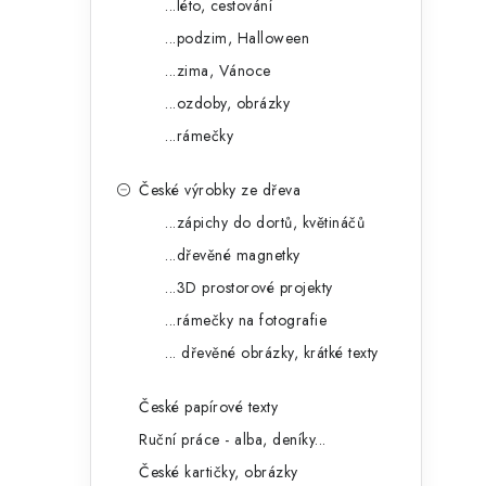
...léto, cestování
...podzim, Halloween
...zima, Vánoce
...ozdoby, obrázky
...rámečky
České výrobky ze dřeva
...zápichy do dortů, květináčů
...dřevěné magnetky
...3D prostorové projekty
...rámečky na fotografie
... dřevěné obrázky, krátké texty
České papírové texty
Ruční práce - alba, deníky...
České kartičky, obrázky