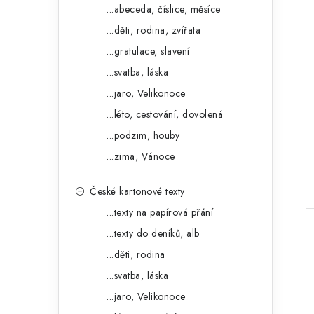
o
a
...abeceda, číslice, měsíce
r
...děti, rodina, zvířata
n
i
...gratulace, slavení
e
e
...svatba, láska
l
...jaro, Velikonoce
t
...léto, cestování, dovolená
...podzim, houby
...zima, Vánoce
České kartonové texty
...texty na papírová přání
...texty do deníků, alb
...děti, rodina
...svatba, láska
...jaro, Velikonoce