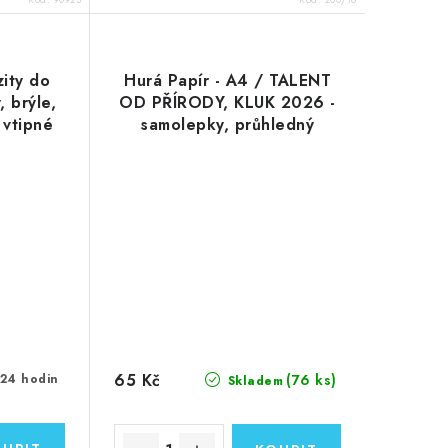
zity do
Hurá Papír - A4 / TALENT
, brýle,
OD PŘÍRODY, KLUK 2026 -
 vtipné
samolepky, průhledný
rty
podklad
65 Kč
(76 ks)
 24 hodin
Skladem