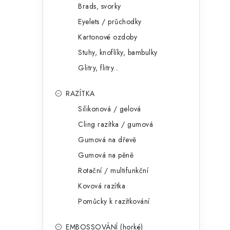
Brads, svorky
Eyelets / průchodky
Kartonové ozdoby
Stuhy, knoflíky, bambulky
Glitry, flitry...
RAZÍTKA
Silikonová / gelová
Cling razítka / gumová
Gumová na dřevě
Gumová na pěně
Rotační / multifunkční
Kovová razítka
Pomůcky k razítkování
EMBOSSOVÁNÍ (horké)