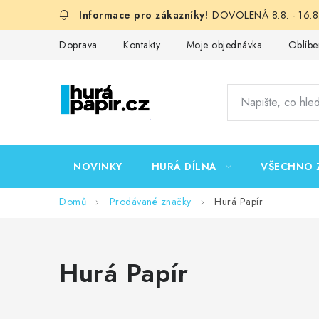
Přejít
DOVOLENÁ 8.8. - 16.8.
na
obsah
Doprava
Kontakty
Moje objednávka
Oblíbe
NOVINKY
HURÁ DÍLNA
VŠECHNO 
Domů
Prodávané značky
Hurá Papír
Hurá Papír