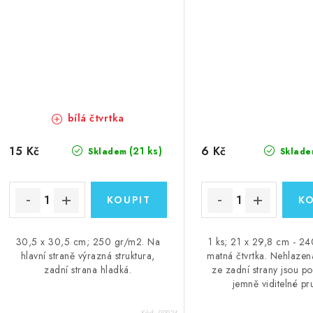
bílá čtvrtka
15 Kč
6 Kč
(21 ks)
Skladem
Sklade
30,5 x 30,5 cm; 250 gr/m2. Na
1 ks; 21 x 29,8 cm - 2
hlavní straně výrazná struktura,
matná čtvrtka. Nehlazen
zadní strana hladká.
ze zadní strany jsou p
jemně viditelné pr
Kód:
90924