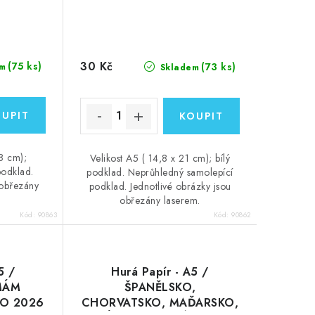
30 Kč
(75 ks)
(73 ks)
m
Skladem
,8 cm);
Velikost A5 ( 14,8 x 21 cm); bílý
podklad.
podklad. Neprůhledný samolepící
 obřezány
podklad. Jednotlivé obrázky jsou
obřezány laserem.
Kód:
90863
Kód:
90862
5 /
Hurá Papír - A5 /
MÁM
ŠPANĚLSKO,
TO 2026
CHORVATSKO, MAĎARSKO,