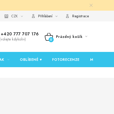
y ochrany osobních údajů
CZK
Ověřování recenzí
Jak nakupovat
Přihlášení
Registrace
+420 777 707 176
Prázdný košík
(volejte kdykoliv)
NÁKUPNÍ
KOŠÍK
AK
OBLÍBENÉ ♥️
FOTORECENZE
MOJE OBJED