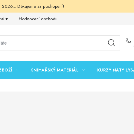
 2026... Děkujeme za pochopení!
né ♥️
Hodnocení obchodu
Obchodní podmínky
Podmínk
ZBOŽÍ
KNIHAŘSKÝ MATERIÁL
KURZY NATY LYS