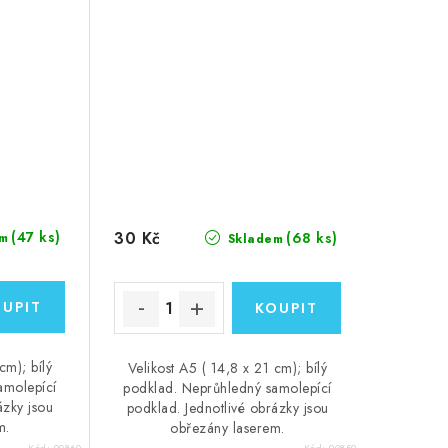
, bílý
BRITÁNIE, USA... LÉTO 2026
- české samolepky, bílý
podklad
30 Kč
(47 ks)
(68 ks)
m
Skladem
cm); bílý
Velikost A5 ( 14,8 x 21 cm); bílý
amolepící
podklad. Neprůhledný samolepící
ázky jsou
podklad. Jednotlivé obrázky jsou
m.
obřezány laserem.