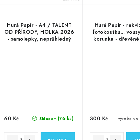
Hurá Papír - A4 / TALENT
Hurá Papír - rekvi
OD PŘÍRODY, HOLKA 2026
fotokoutku... vousy
- samolepky, neprůhledný
korunka - dřevěné
podklad
doplňky na pá
60 Kč
300 Kč
(76 ks)
výroba do
Skladem