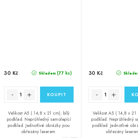
bílý podklad
- české samolepky
podklad
30 Kč
30 Kč
(77 ks)
Skladem
Sklade
Velikost A5 ( 14,8 x 21 cm); bílý
Velikost A5 ( 14,8 x 21 
podklad. Neprůhledný samolepící
podklad. Neprůhledný s
podklad. Jednotlivé obrázky jsou
podklad. Jednotlivé obr
obřezány laserem.
obřezány lasere