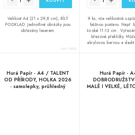
Velikost A4 (21 x 29,8 cm); BÍLÝ
9 ks; vše velikostně uzp
PODKLAD. Jednotlivé obrázky jsou
běžnou postavu. Např. b
obřezány laserem.
široké 11-13 cm. Vyřezá
březové překližky. Může
akrylovou barvou a sladit
Kód:
90920
Hurá Papír - A4 / TALENT
Hurá Papír - A
OD PŘÍRODY, HOLKA 2026
DOBRODRUŽSTV
- samolepky, průhledný
MALÉ I VELKÉ, LÉT
podklad
samolepky, průh
podklad