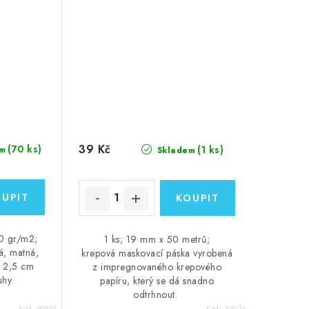
39 Kč
(70 ks)
(1 ks)
m
Skladem
40 gr/m2;
1 ks; 19 mm x 50 metrů;
á, matná,
krepová maskovací páska vyrobená
o 2,5 cm
z impregnovaného krepového
uhy.
papíru, který se dá snadno
odtrhnout.
Kód:
90923
Kód:
200/16