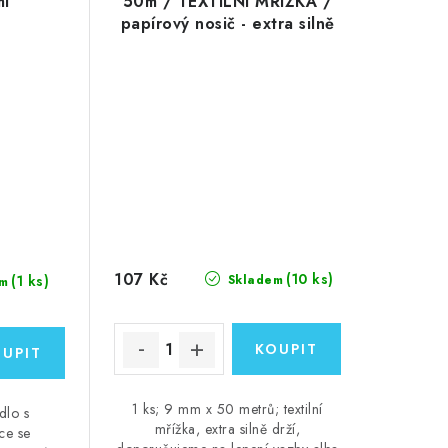
ml
50m / TEXTILNÍ MŘÍŽKA /
papírový nosič - extra silně
lepící permanentní
oboustranná páska, 1 ks
107 Kč
(10 ks)
(1 ks)
Skladem
m
1 ks; 9 mm x 50 metrů; textilní
dlo s
mřížka, extra silně drží,
ce se