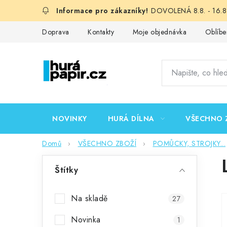
Přejít
DOVOLENÁ 8.8. - 16.8.
na
obsah
Doprava
Kontakty
Moje objednávka
Oblíbe
NOVINKY
HURÁ DÍLNA
VŠECHNO 
Domů
VŠECHNO ZBOŽÍ
POMŮCKY, STROJKY...
P
Štítky
o
s
Na skladě
27
t
Novinka
1