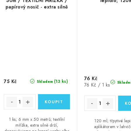
50m / TEXTILNÍ MŘÍŽKA /
lepidlo; 120
papírový nosič - extra silně
lepící permanentní
oboustranná páska, 1 ks
76 Kč
75 Kč
(13 ks)
Skladem
Sklade
Měrná
76 Kč / 1 ks
cena:
1 ks; 6 mm x 50 metrů; textilní
120 ml; třpytivé lepi
mřížka, extra silně drží,
aplikátorem v lahvič