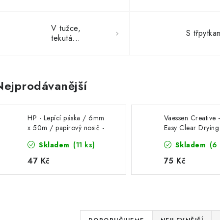
V tužce,
S třpytka
tekutá...
Nejprodávanější
HP - Lepící páska / 6mm
Vaessen Creative 
x 50m / papírový nosič -
Easy Clear Dryin
permanentní lepící
ml - průhledné te
Skladem
(11 ks)
Skladem
(6 
oboustranná páska, 1 ks
lepidlo
47 Kč
75 Kč
Ř