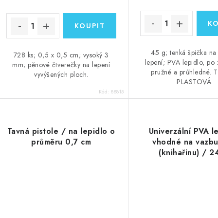
cena:
45 g; tenká špička na
728 ks; 0,5 x 0,5 cm; vysoký 3
lepení; PVA lepidlo, po 
mm; pěnové čtverečky na lepení
pružné a průhledné. 
vyvýšených ploch.
PLASTOVÁ.
Kód:
88815
Tavná pistole / na lepidlo o
Univerzální PVA le
průměru 0,7 cm
vhodné na vazbu
(knihařinu) / 