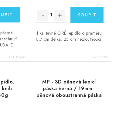
 přesné
1 ks; tavné ČIRÉ lepidlo o průměru
zaschnutí
0,7 cm délka; 25 cm nežloutnoucí.
TUBA JE
Kód:
88769
Kód:
88303
pidlo,
MP - 3D pěnová lepicí
 knih
páska černá / 19mm -
240g
pěnová oboustranná páska