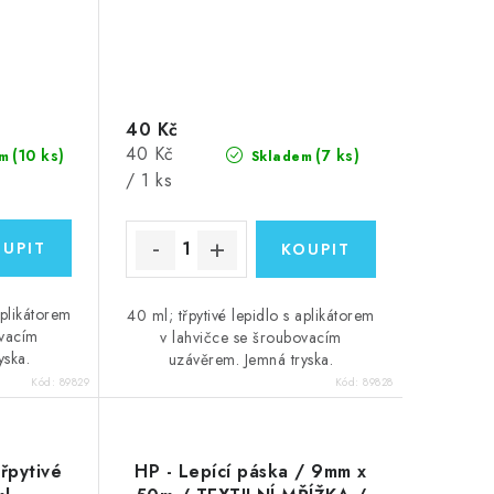
40 Kč
Měrná
40 Kč
(10 ks)
(7 ks)
m
Skladem
cena:
/ 1 ks
aplikátorem
40 ml; třpytivé lepidlo s aplikátorem
ovacím
v lahvičce se šroubovacím
yska.
uzávěrem. Jemná tryska.
Kód:
89829
Kód:
89828
třpytivé
HP - Lepící páska / 9mm x