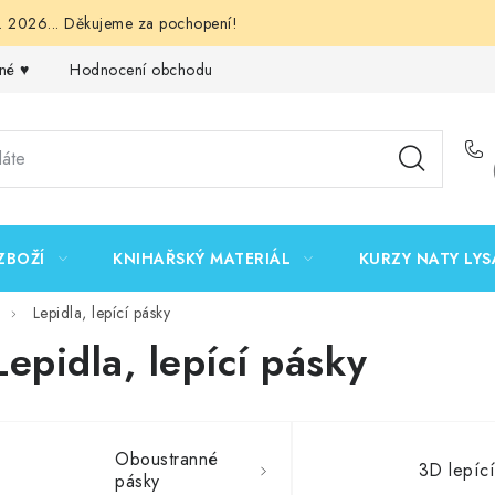
 2026... Děkujeme za pochopení!
né ♥️
Hodnocení obchodu
Obchodní podmínky
Podmínk
ZBOŽÍ
KNIHAŘSKÝ MATERIÁL
KURZY NATY LYS
Lepidla, lepící pásky
Lepidla, lepící pásky
Oboustranné
3D lepící
pásky