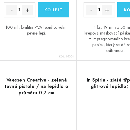
t
ů
ů
100 ml; kvalitní PVA lepidlo, velmi
1 ks; 19 mm x 50 m
pevně lepí.
krepová maskovací pásk
z impregnovaného kr
papíru, který se dá 
odtrhnout.
Kód:
91004
Vaessen Creative - zelená
In Spiria - zlaté tř
tavná pistole / na lepidlo o
glitrové lepidlo
průměru 0,7 cm