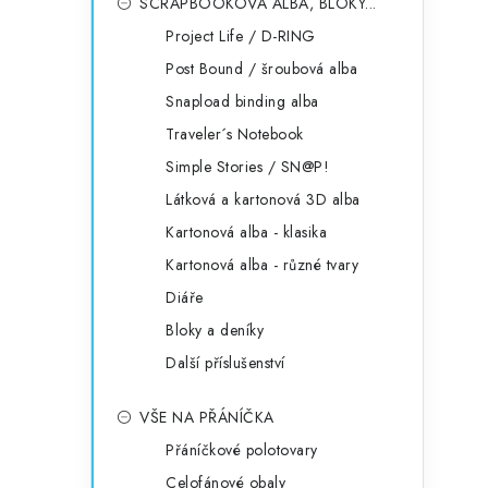
SCRAPBOOKOVÁ ALBA, BLOKY...
Project Life / D-RING
Post Bound / šroubová alba
Snapload binding alba
Traveler´s Notebook
Simple Stories / SN@P!
Látková a kartonová 3D alba
Kartonová alba - klasika
Kartonová alba - různé tvary
Diáře
Bloky a deníky
Další příslušenství
VŠE NA PŘÁNÍČKA
Přáníčkové polotovary
Celofánové obaly