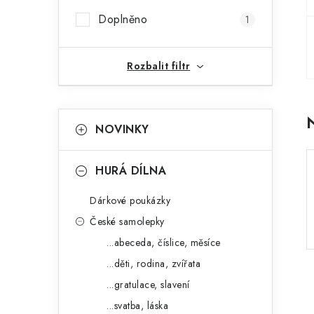
r
Doplněno
1
a
n
Rozbalit filtr
n
K
Přeskočit
í
NOVINKY
kategorie
a
p
t
HURÁ DÍLNA
a
e
n
Dárkové poukázky
g
České samolepky
e
o
...abeceda, číslice, měsíce
l
r
...děti, rodina, zvířata
i
...gratulace, slavení
e
...svatba, láska