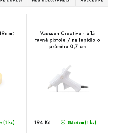
NEJDRAŽŠÍ
NEJPRODÁVANĚJŠÍ
ABECEDNĚ
 19mm;
Vaessen Creative - bílá
tavná pistole / na lepidlo o
průměru 0,7 cm
194 Kč
(1 ks)
(1 ks)
m
Skladem