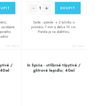
etrů;
Sada - pistole + 2 tyčinky o
a vyrobená
průměru 7 mm a délce 10 cm.
epového
Pistole je na elektřinu.
snadno
Kód:
200/16
Kód:
90479
pytivé /
In Spiria - stříbrné třpytivé /
; 40ml
glitrové lepidlo; 40ml