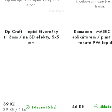
doporučujeme na lepení vazby alba
šroubovacím uzávěrem
a pod.
tryska.
Kód:
200/15
Dp Craft - lepící čtverečky
Kamaben - MAGIC 
tl. 3mm / na 3D efekty, 5x5
aplikátorem / plast
mm
tekuté PVA lepid
scrapbookin
39 Kč
46 Kč
Sklade
(6 ks)
Skladem
Měrná
39 Kč / 1 ks