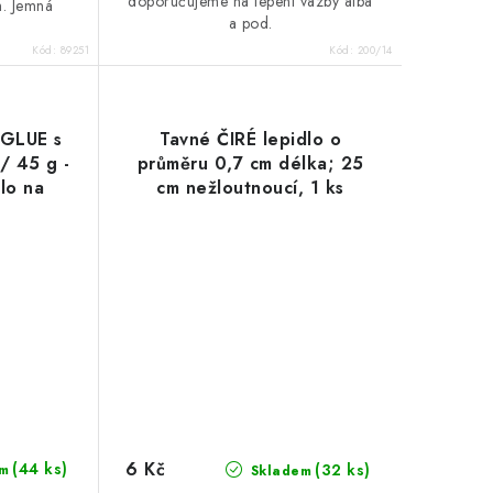
doporučujeme na lepení vazby alba
. Jemná
a pod.
Kód:
89251
Kód:
200/14
GLUE s
Tavné ČIRÉ lepidlo o
 / 45 g -
průměru 0,7 cm délka; 25
lo na
cm nežloutnoucí, 1 ks
g
6 Kč
(44 ks)
(32 ks)
m
Skladem