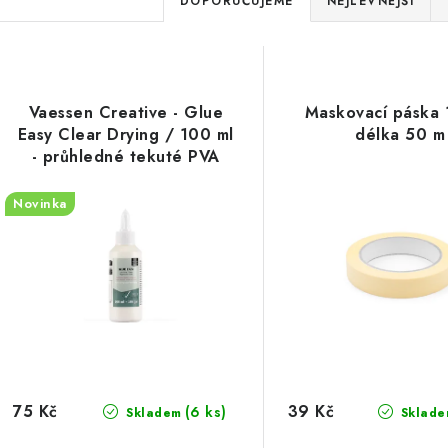
DOPORUČUJEME
NEJLEVNĚJŠÍ
a
V
z
ý
e
Vaessen Creative - Glue
Maskovací páska
p
Easy Clear Drying / 100 ml
délka 50 m
n
- průhledné tekuté PVA
í
lepidlo
s
Novinka
p
p
r
r
o
o
d
d
u
u
k
75 Kč
39 Kč
(6 ks)
Skladem
Sklade
k