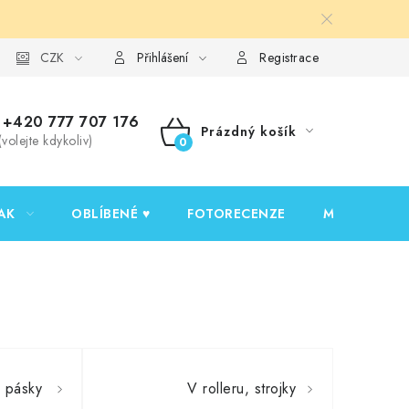
y ochrany osobních údajů
CZK
Ověřování recenzí
Jak nakupovat
Přihlášení
Registrace
+420 777 707 176
Prázdný košík
(volejte kdykoliv)
NÁKUPNÍ
KOŠÍK
AK
OBLÍBENÉ ♥️
FOTORECENZE
MOJE OBJED
 pásky
V rolleru, strojky