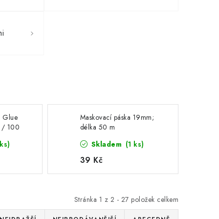
mi
- Glue
Maskovací páska 19mm;
g / 100
délka 50 m
kuté PVA
ks)
Skladem
(1 ks)
39 Kč
Stránka
1
z
2
-
27
položek celkem