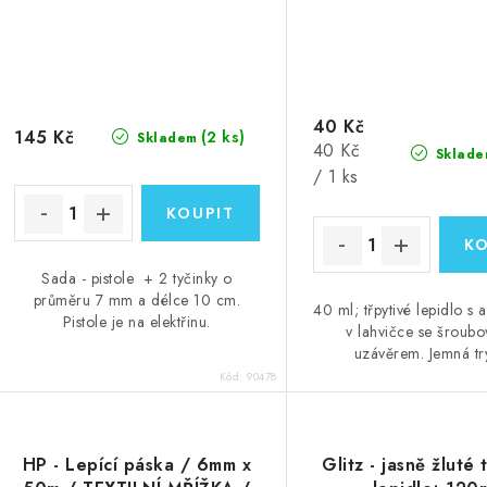
40 Kč
145 Kč
(2 ks)
Skladem
Měrná
40 Kč
Sklade
cena:
/ 1 ks
Sada - pistole + 2 tyčinky o
průměru 7 mm a délce 10 cm.
40 ml; třpytivé lepidlo s 
Pistole je na elektřinu.
v lahvičce se šroub
uzávěrem. Jemná tr
Kód:
90478
HP - Lepící páska / 6mm x
Glitz - jasně žluté 