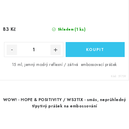
83 Kč
(1 ks)
Skladem
15 ml; jemný modrý reflexní / zářivá embossovací prášek
Kód:
51739
WOW! - HOPE & POSITIVITY / WS311X - směs, neprůhledný
třpytivý prášek na embossování