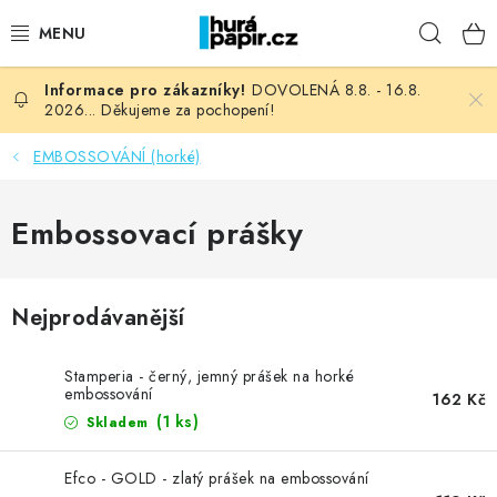
Přejít
Hleda
na
obsah
DOVOLENÁ 8.8. - 16.8.
NOVINKY
2026... Děkujeme za pochopení!
HURÁ DÍLNA
EMBOSSOVÁNÍ (horké)
VŠECHNO ZBOŽÍ
Embossovací prášky
KNIHAŘSKÝ MATERIÁL
Nejprodávanější
KURZY NATY LYSAK
Stamperia - černý, jemný prášek na horké
OBLÍBENÉ ♥️
embossování
162 Kč
(1 ks)
Skladem
FOTORECENZE
Efco - GOLD - zlatý prášek na embossování