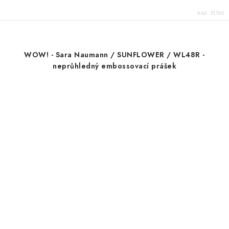
Kód:
51760
WOW! - Sara Naumann / SUNFLOWER / WL48R -
neprůhledný embossovací prášek