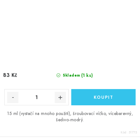
83 Kč
(1 ks)
Skladem
15 ml (vystačí na mnoho použití), šroubovací víčko, vícebarevný,
šedivo-modrý.
Kód:
51775