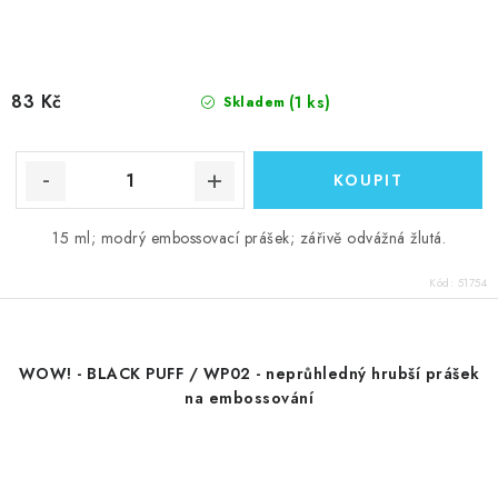
83 Kč
(1 ks)
Skladem
15 ml; modrý embossovací prášek; zářivě odvážná žlutá.
Kód:
51754
WOW! - BLACK PUFF / WP02 - neprůhledný hrubší prášek
na embossování