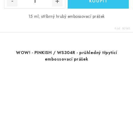
15 ml; stříbrný hrubý embossovací prášek
Kód:
80148
WOW! - PINKISH / WS304R - průhledný třpytící
embossovací prášek