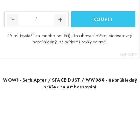
15 ml (vystačí na mnoho použití), šroubovací víčko, vícebarevný
neprůhledný, se svítícími prvky ve tmě.
Kód:
82179
WOW! - Seth Apter / SPACE DUST / WW06X - neprůhledný
prášek na embossování