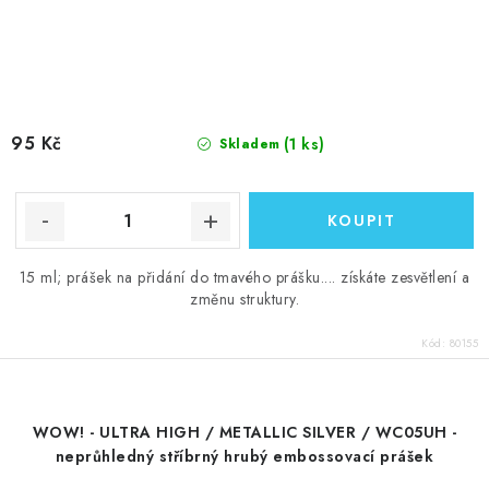
95 Kč
(1 ks)
Skladem
15 ml; prášek na přidání do tmavého prášku.... získáte zesvětlení a
změnu struktury.
Kód:
80155
WOW! - ULTRA HIGH / METALLIC SILVER / WC05UH -
neprůhledný stříbrný hrubý embossovací prášek