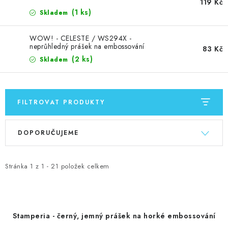
MOJE OBJEDNÁVKA
119 Kč
(1 ks)
Skladem
ZNAČKY
WOW! - CELESTE / WS294X -
neprůhledný prášek na embossování
83 Kč
Doprava
Kontakty
Moje objednávka
Oblíbené ♥️
(2 ks)
Skladem
Hodnocení obchodu
Obchodní podmínky
Podmínky ochrany osobních údajů
Ověřování recenzí
FILTROVAT PRODUKTY
Jak nakupovat
V
Ř
DOPORUČUJEME
ý
a
p
z
i
e
Stránka
1
z
1
-
21
položek celkem
s
n
p
í
r
p
Stamperia - černý, jemný prášek na horké embossování
o
r