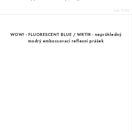
Kód:
51742
WOW! - FLUORESCENT BLUE / WR11R - neprůhledný
modrý embossovací reflexní prášek