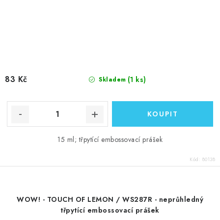
83 Kč
(1 ks)
Skladem
15 ml; třpytící embossovací prášek
Kód:
80138
WOW! - TOUCH OF LEMON / WS287R - neprůhledný
třpytící embossovací prášek