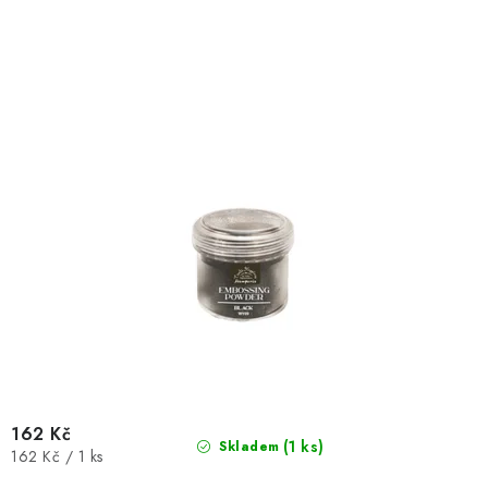
d
o
u
d
k
u
t
k
ů
t
ů
162 Kč
(1 ks)
Skladem
Měrná
162 Kč / 1 ks
cena: