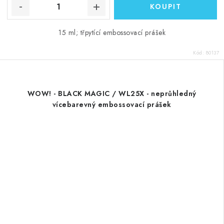
15 ml; třpytící embossovací prášek
Kód:
80137
WOW! - BLACK MAGIC / WL25X - neprůhledný
vícebarevný embossovací prášek