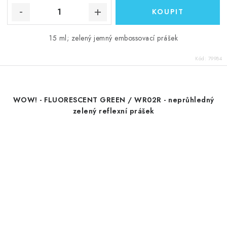
15 ml; zelený jemný embossovací prášek
Kód:
79984
WOW! - FLUORESCENT GREEN / WR02R - neprůhledný
zelený reflexní prášek