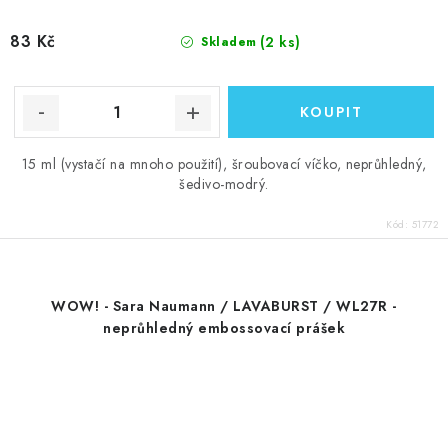
83 Kč
(2 ks)
Skladem
15 ml (vystačí na mnoho použití), šroubovací víčko, neprůhledný,
šedivo-modrý.
Kód:
51772
WOW! - Sara Naumann / LAVABURST / WL27R -
neprůhledný embossovací prášek