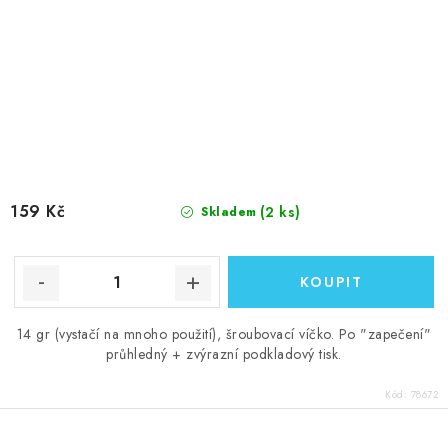
159 Kč
(2 ks)
Skladem
14 gr (vystačí na mnoho použití), šroubovací víčko. Po "zapečení"
průhledný + zvýrazní podkladový tisk.
Kód:
78672