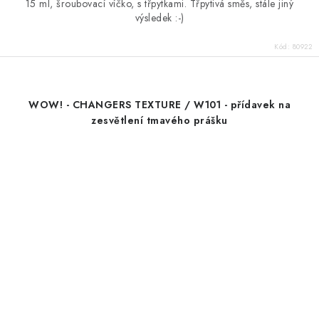
15 ml, šroubovací víčko, s třpytkami. Třpytivá směs, stále jiný
výsledek :-)
Kód:
80922
WOW! - CHANGERS TEXTURE / W101 - přídavek na
zesvětlení tmavého prášku