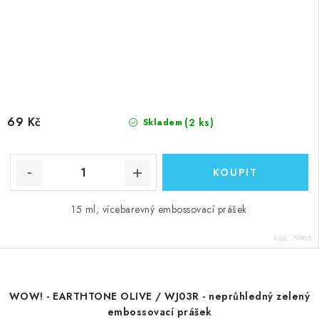
69 Kč
(2 ks)
Skladem
15 ml; vícebarevný embossovací prášek
Kód:
79985
WOW! - EARTHTONE OLIVE / WJ03R - neprůhledný zelený
embossovací prášek