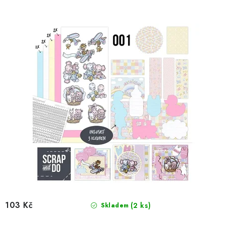
d
o
u
d
k
u
t
k
ů
t
ů
103 Kč
(2 ks)
Skladem