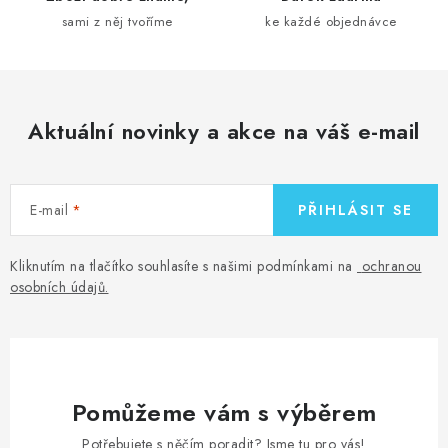
v
sami z něj tvoříme
ke každé objednávce
k
y
v
ý
Aktuální novinky a akce na váš e-mail
p
i
s
E-mail
PŘIHLÁSIT SE
u
Kliknutím na tlačítko souhlasíte s našimi podmínkami na
ochranou
osobních údajů
.
Pomůžeme vám s výběrem
Potřebujete s něčím poradit? Jsme tu pro vás!