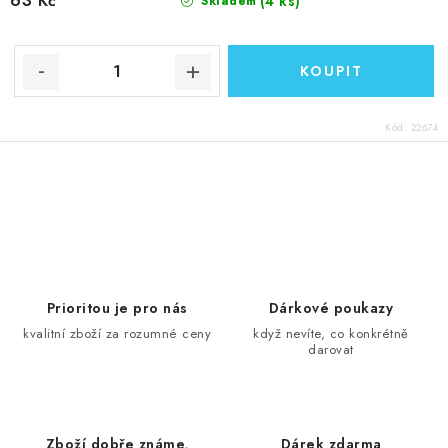
63 Kč
(4 ks)
Skladem
Kód:
22674
O
v
l
á
d
Prioritou je pro nás
Dárkové poukazy
a
kvalitní zboží za rozumné ceny
když nevíte, co konkrétně
darovat
c
í
p
r
Zboží dobře známe,
Dárek zdarma