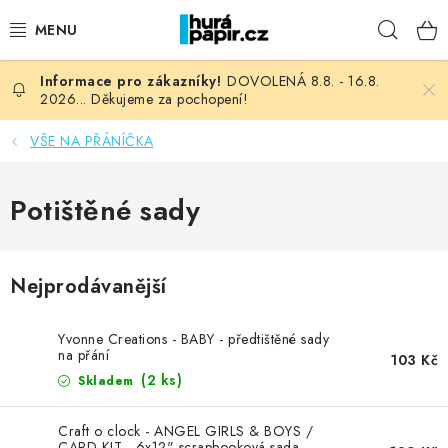
Přejít
Hleda
na
obsah
DOVOLENÁ 8.8. - 16.8.
NOVINKY
2026... Děkujeme za pochopení!
HURÁ DÍLNA
VŠE NA PŘÁNÍČKA
VŠECHNO ZBOŽÍ
Potištěné sady
KNIHAŘSKÝ MATERIÁL
Nejprodávanější
KURZY NATY LYSAK
Yvonne Creations - BABY - předtištěné sady
OBLÍBENÉ ♥️
na přání
103 Kč
(2 ks)
Skladem
FOTORECENZE
Craft o clock - ANGEL GIRLS & BOYS /
CARD KIT - 6x12" scrapbooková sada