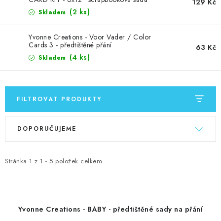
MOJE OBJEDNÁVKA
129 Kč
(2 ks)
Skladem
ZNAČKY
Yvonne Creations - Voor Vader / Color
Cards 3 - předtištěné přání
63 Kč
Doprava
Kontakty
Moje objednávka
Oblíbené ♥️
(4 ks)
Skladem
Hodnocení obchodu
Obchodní podmínky
Podmínky ochrany osobních údajů
Ověřování recenzí
FILTROVAT PRODUKTY
Jak nakupovat
V
Ř
DOPORUČUJEME
ý
a
p
z
i
e
Stránka
1
z
1
-
5
položek celkem
s
n
p
í
r
p
Yvonne Creations - BABY - předtištěné sady na přání
o
r