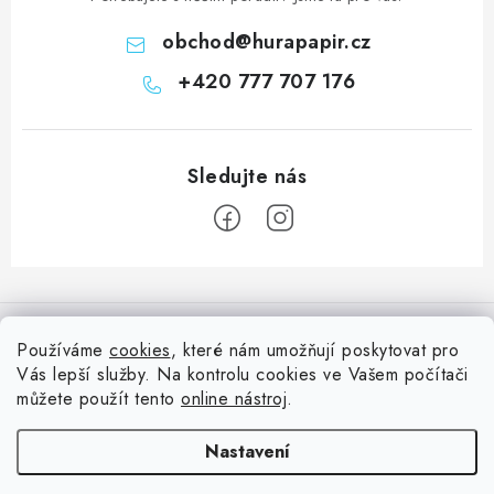
obchod
@
hurapapir.cz
+420 777 707 176
Z
á
Informace pro vás
p
Používáme
cookies
, které nám umožňují poskytovat pro
a
Vás lepší služby. Na kontrolu cookies ve Vašem počítači
Doprava
Nepřehlédněte
t
můžete použít tento
online nástroj
.
Kontakty
í
Blog s nápady a návody
Facebook
Nastavení
Moje objednávka
Slovník pojmů, české návody