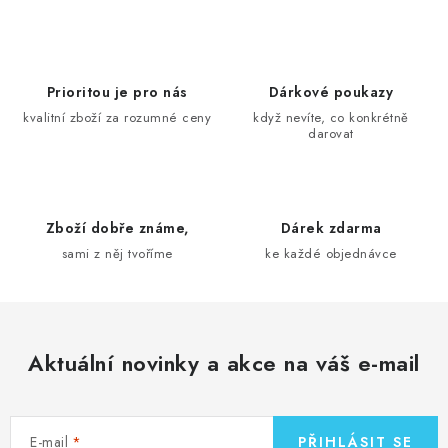
v
l
á
d
Prioritou je pro nás
Dárkové poukazy
a
kvalitní zboží za rozumné ceny
když nevíte, co konkrétně
darovat
c
í
p
r
Zboží dobře známe,
Dárek zdarma
v
sami z něj tvoříme
ke každé objednávce
k
y
v
ý
Aktuální novinky a akce na váš e-mail
p
i
s
E-mail
PŘIHLÁSIT SE