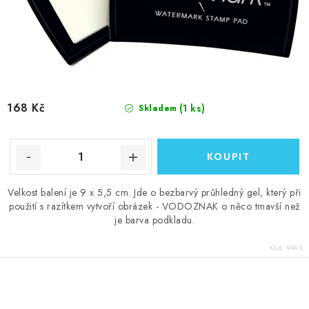
168 Kč
(1 ks)
Skladem
Velkost balení je 9 x 5,5 cm. Jde o bezbarvý průhledný gel, který při
použití s razítkem vytvoří obrázek - VODOZNAK o něco tmavší než
je barva podkladu.
Kód:
9993
O