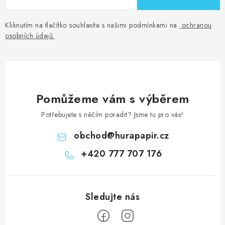
u
Kliknutím na tlačítko souhlasíte s našimi podmínkami na
ochranou
osobních údajů
.
Pomůžeme vám s výběrem
Potřebujete s něčím poradit? Jsme tu pro vás!
obchod
@
hurapapir.cz
+420 777 707 176