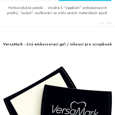
Horkovzdušná pistole ... vhodná k "zapékání" embossovacích
prášků, "sušení" razítkování na málo savých materiálech apod.
Kód:
75201
VersaMark - čirý embossovací gel / inkoust pro scrapbook