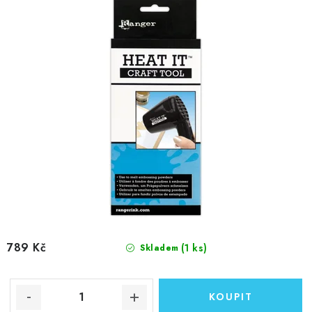
k
u
t
k
ů
t
ů
789 Kč
(1 ks)
Skladem