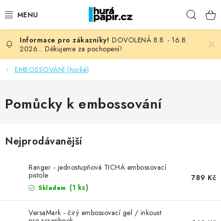
Přejít
Hleda
na
obsah
DOVOLENÁ 8.8. - 16.8.
NOVINKY
2026... Děkujeme za pochopení!
HURÁ DÍLNA
EMBOSSOVÁNÍ (horké)
VŠECHNO ZBOŽÍ
Pomůcky k embossování
KNIHAŘSKÝ MATERIÁL
Nejprodávanější
KURZY NATY LYSAK
Ranger - jednostupňová TICHÁ embossovací
OBLÍBENÉ ♥️
pistole
789 Kč
(1 ks)
Skladem
FOTORECENZE
VersaMark - čirý embossovací gel / inkoust
pro scrapbook