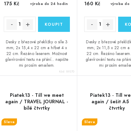
175 Kč
160 Kč
výroba do 24 hodin
výroba do
Desky z březové překližky o síle 3
Desky z březové překližk
mm; 2x 15,4 x 22 cm a hřbet 4 x
mm; 2x 11,5 x 22 cm a 
22 cm. Řezáno laserem. Možnost
22 cm. Řezáno laserem
glavírování textu na přání... napište
glavírování textu na přání
mi prosím emailem.
mi prosím emaile
Kód:
89370
Piatek13 - Till we meet
Piatek13 - Till w
again / TRAVEL JOURNAL -
again / šešit A5 
bílé čtvrtky
čtvrtky
Sleva
Sleva