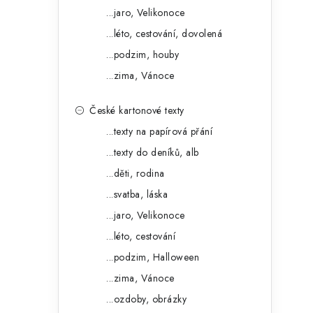
...jaro, Velikonoce
i
...léto, cestování, dovolená
...podzim, houby
...zima, Vánoce
České kartonové texty
...texty na papírová přání
...texty do deníků, alb
...děti, rodina
...svatba, láska
...jaro, Velikonoce
t
...léto, cestování
...podzim, Halloween
...zima, Vánoce
...ozdoby, obrázky