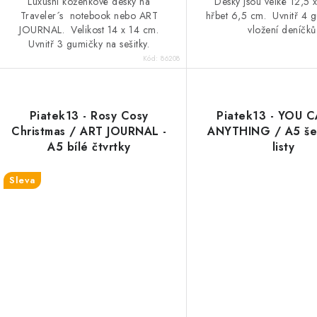
Luxusní koženkové desky na
Desky jsou velké 12,5 
Traveler´s notebook nebo ART
hřbet 6,5 cm. Uvnitř 4 
JOURNAL. Velikost 14 x 14 cm.
vložení deníčků
Uvnitř 3 gumičky na sešitky.
Kód:
86208
Piatek13 - Rosy Cosy
Piatek13 - YOU 
Christmas / ART JOURNAL -
ANYTHING / A5 šeši
A5 bílé čtvrtky
listy
Sleva