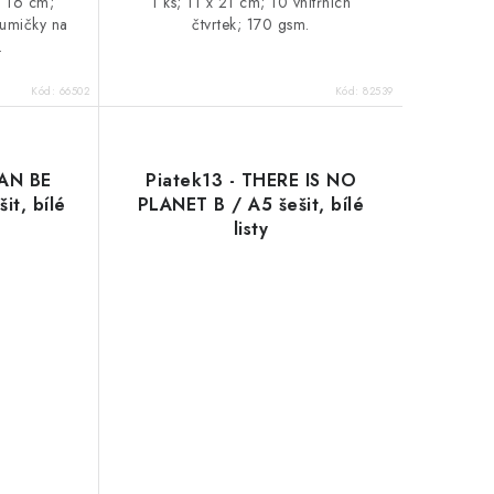
x 16 cm;
1 ks; 11 x 21 cm; 10 vnitřních
gumičky na
čtvrtek; 170 gsm.
.
Kód:
66502
Kód:
82539
CAN BE
Piatek13 - THERE IS NO
t, bílé
PLANET B / A5 šešit, bílé
listy