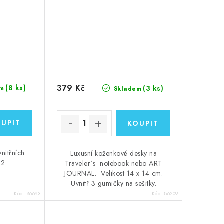
379 Kč
(8 ks)
(3 ks)
m
Skladem
vnitřních
Luxusní koženkové desky na
m2
Traveler´s notebook nebo ART
JOURNAL. Velikost 14 x 14 cm.
Uvnitř 3 gumičky na sešitky.
Kód:
86693
Kód:
86209