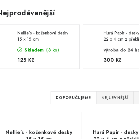
Nejprodávanější
Nellie´s - koženkové desky
Hurá Papír - desk
15 x 15 cm
22 x 4 cm z překli
stylu "Traveler´s 
Skladem
(3 ks)
výroba do 24 h
" - LZE VYGLAVÍ
LIBOVOLNÝ TEX
125 Kč
300 Kč
Ř
DOPORUČUJEME
NEJLEVNĚJŠÍ
a
V
z
ý
e
Nellie´s - koženkové desky
Hurá Papír - desky