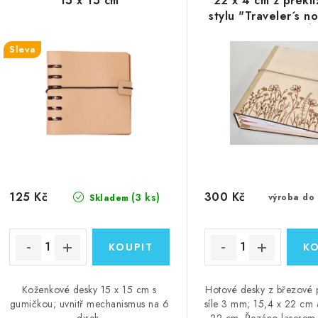
p
15 x 15 cm
22 x 4 cm z překli
n
stylu "Traveler´s 
í
" - LZE VYGLAVÍ
LIBOVOLNÝ T
s
Sleva
p
p
r
r
o
o
d
d
u
u
k
125 Kč
300 Kč
(3 ks)
výroba do
Skladem
k
t
ů
ů
Koženkové desky 15 x 15 cm s
Hotové desky z březové p
gumičkou; uvnitř mechanismus na 6
síle 3 mm; 15,4 x 22 cm 
direk.
22 cm. Řezáno laserem