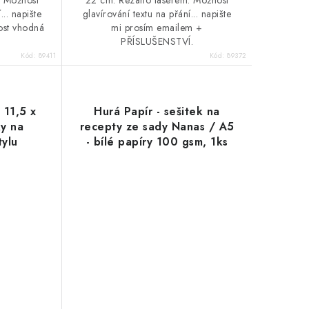
22 cm. Řezáno laserem. Možnost
... napište
glavírování textu na přání... napište
ost vhodná
mi prosím emailem +
PŘÍSLUŠENSTVÍ.
Kód:
89411
Kód:
89372
 11,5 x
Hurá Papír - sešitek na
ky na
recepty ze sady Nanas / A5
tylu
- bílé papíry 100 gsm, 1ks
ook " -
OVAT
EXT