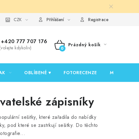
y ochrany osobních údajů
CZK
Ověřování recenzí
Jak nakupovat
Přihlášení
Registrace
+420 777 707 176
Prázdný košík
(volejte kdykoliv)
NÁKUPNÍ
KOŠÍK
AK
OBLÍBENÉ ♥️
FOTORECENZE
MOJE OBJED
vatelské zápisníky
pulární sešitky, které zařadila do nabídky
y, pod které se zastrkují sešitky. Do těchto
otografie...