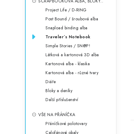
SCRAPBOOKOVÁ ALBA, BLOKY...
Project Life / D-RING
Post Bound / šroubová alba
Snapload binding alba
Traveler´s Notebook
Simple Stories / SN@P!
Látková a kartonová 3D alba
Kartonová alba - klasika
Kartonová alba - různé tvary
Diáře
Bloky a deníky
Další příslušenství
VŠE NA PŘÁNÍČKA
Přáníčkové polotovary
Celofánové obaly