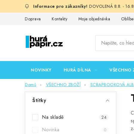
Přejít
DOVOLENÁ 8.8. - 16.8.
na
obsah
Doprava
Kontakty
Moje objednávka
Oblíbe
NOVINKY
HURÁ DÍLNA
VŠECHNO 
Domů
VŠECHNO ZBOŽÍ
SCRAPBOOKOVÁ ALBA,
P
Štítky
o
C
s
Na skladě
24
s
t
z
Novinka
0