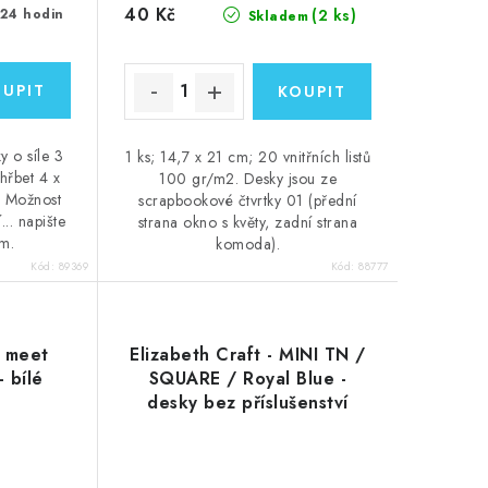
40 Kč
(2 ks)
 24 hodin
Skladem
y o síle 3
1 ks; 14,7 x 21 cm; 20 vnitřních listů
hřbet 4 x
100 gr/m2. Desky jsou ze
. Možnost
scrapbookové čtvrtky 01 (přední
... napište
strana okno s květy, zadní strana
m.
komoda).
Kód:
89369
Kód:
88777
e meet
Elizabeth Craft - MINI TN /
- bílé
SQUARE / Royal Blue -
desky bez příslušenství