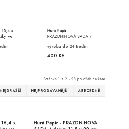
y 15,4 x
Hurá Papír -
žky, ve
PRÁZDNINOVÁ SADA /
notebook
desky 11,5 x 22 cm z
odin
výroba do 24 hodin
ROVAT
překližky na sestavení, ve
T
stylu "Traveler´s notebook
400 Kč
" - LZE VYGLAVÍROVAT
LIBOVOLNÝ TEXT
Stránka
1
z
2
-
28
položek celkem
NEJDRAŽŠÍ
NEJPRODÁVANĚJŠÍ
ABECEDNĚ
 15,4 x
Hurá Papír - PRÁZDNINOVÁ