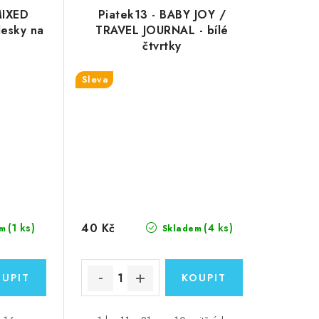
MIXED
Piatek13 - BABY JOY /
esky na
TRAVEL JOURNAL - bílé
čtvrtky
Sleva
40 Kč
(1 ks)
(4 ks)
m
Skladem