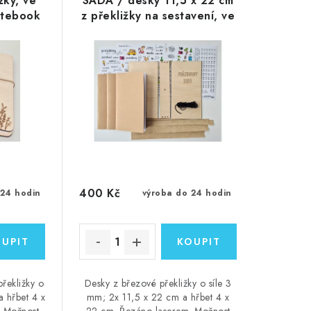
žky, ve
SADA / desky 11,5 x 22 cm
notebook
z překližky na sestavení, ve
ROVAT
stylu "Traveler´s notebook "
EXT
- LZE VYGLAVÍROVAT
LIBOVOLNÝ TEXT
400 Kč
 24 hodin
výroba do 24 hodin
řekližky o
Desky z březové překližky o síle 3
a hřbet 4 x
mm; 2x 11,5 x 22 cm a hřbet 4 x
. Možnost