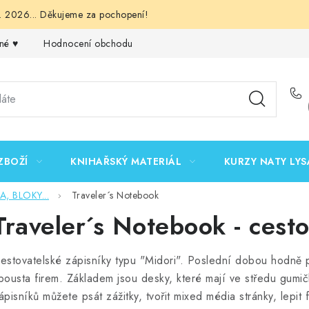
 2026... Děkujeme za pochopení!
né ♥️
Hodnocení obchodu
Obchodní podmínky
Podmínk
ZBOŽÍ
KNIHAŘSKÝ MATERIÁL
KURZY NATY LYS
 BLOKY...
Traveler´s Notebook
Traveler´s Notebook - cesto
estovatelské zápisníky typu "Midori". Poslední dobou hodně po
pousta firem. Základem jsou desky, které mají ve středu gumičk
ápisníků můžete psát zážitky, tvořit mixed média stránky, lepit f