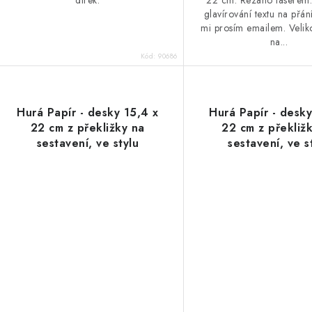
glavírování textu na přání
mi prosím emailem. Velik
na...
Kód:
90686
Hurá Papír - desky 15,4 x
Hurá Papír - desky
22 cm z překližky na
22 cm z překliž
sestavení, ve stylu
sestavení, ve s
"Traveler´s notebook " -
"Traveler´s noteb
LZE VYGLAVÍROVAT
LZE VYGLAVÍR
LIBOVOLNÝ TEXT
LIBOVOLNÝ T