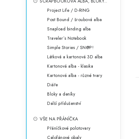
SCRAPBOOKOVÁ ALBA, BLOKY...
Project Life / D-RING
Post Bound / šroubová alba
Snapload binding alba
Traveler´s Notebook
Simple Stories / SN@P!
Látková a kartonová 3D alba
Kartonová alba - klasika
Kartonová alba - různé tvary
Diáře
Bloky a deníky
Další příslušenství
VŠE NA PŘÁNÍČKA
Přáníčkové polotovary
Celofánové obaly