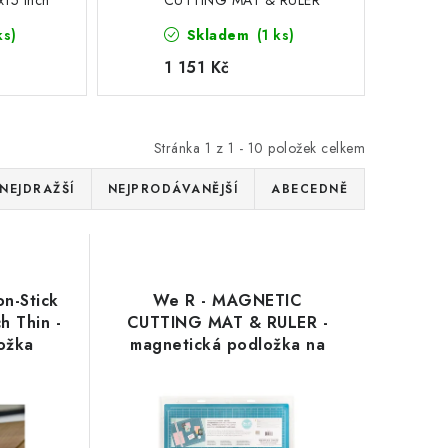
x15 Inch
CUTTING MAT & RULER
- magnetická podložka na
ks)
Skladem
(1 ks)
řezání, kovové pravítko a
4 magnety
1 151 Kč
Stránka
1
z
1
-
10
položek celkem
NEJDRAŽŠÍ
NEJPRODÁVANĚJŠÍ
ABECEDNĚ
on-Stick
We R - MAGNETIC
h Thin -
CUTTING MAT & RULER -
ožka
magnetická podložka na
řezání, kovové pravítko a 4
magnety