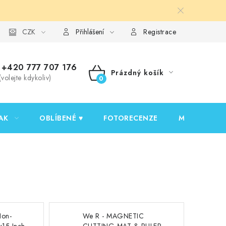
y ochrany osobních údajů
CZK
Ověřování recenzí
Jak nakupovat
Přihlášení
Registrace
+420 777 707 176
Prázdný košík
(volejte kdykoliv)
NÁKUPNÍ
KOŠÍK
AK
OBLÍBENÉ ♥️
FOTORECENZE
MOJE OBJED
Non-
We R - MAGNETIC