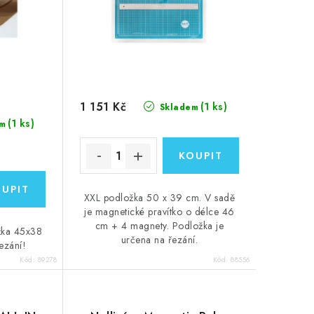
1 151 Kč
(1 ks)
Skladem
(1 ks)
m
XXL podložka 50 x 39 cm. V sadě
je magnetické pravítko o délce 46
cm + 4 magnety. Podložka je
žka 45x38
určena na řezání.
ezání!
Kód:
89278
Kód:
88556