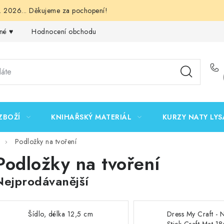
 2026... Děkujeme za pochopení!
né ♥️
Hodnocení obchodu
Obchodní podmínky
Podmínk
ZBOŽÍ
KNIHAŘSKÝ MATERIÁL
KURZY NATY LYS
Podložky na tvoření
Podložky na tvoření
Nejprodávanější
Šídlo, délka 12,5 cm
Dress My Craft - 