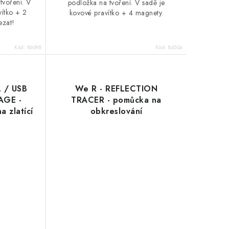
tvoření. V
podložka na tvoření. V sadě je
vítko + 2
kovové pravítko + 4 magnety.
ezat!
Kód:
86098
Kód:
84504
L / USB
We R - REFLECTION
GE -
TRACER - pomůcka na
a zlatící
obkreslování
ečka