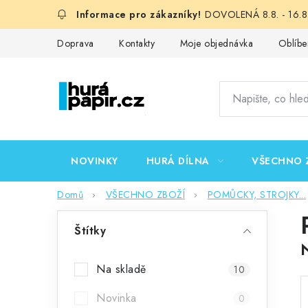
Přejít
DOVOLENÁ 8.8. - 16.8.
na
obsah
Doprava
Kontakty
Moje objednávka
Oblíbe
NOVINKY
HURÁ DÍLNA
VŠECHNO 
Domů
VŠECHNO ZBOŽÍ
POMŮCKY, STROJKY...
P
Štítky
o
s
Na skladě
10
t
Novinka
0