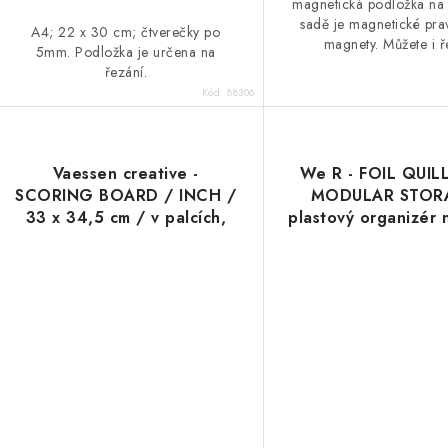
magnetická podložka na 
sadě je magnetické pra
A4; 22 x 30 cm; čtverečky po
magnety. Můžete i ř
5mm. Podložka je určena na
řezání.
Kód:
88306
Vaessen creative -
We R - FOIL QUIL
SCORING BOARD / INCH /
MODULAR STORA
33 x 34,5 cm / v palcích,
plastový organizér n
podložka rýhovací /
pera, USB nabíj
rylovací podložka