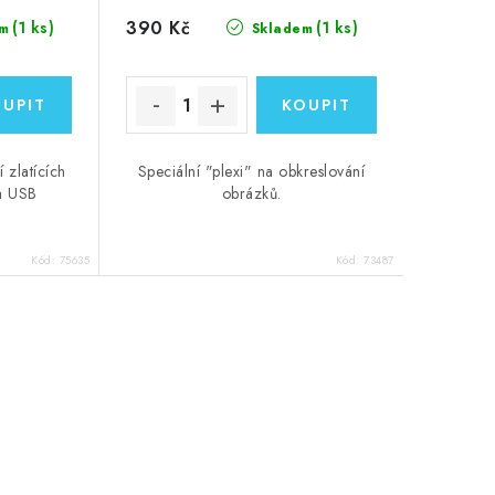
390 Kč
(1 ks)
(1 ks)
m
Skladem
 zlatících
Speciální "plexi" na obkreslování
 a USB
obrázků.
Kód:
75635
Kód:
73487