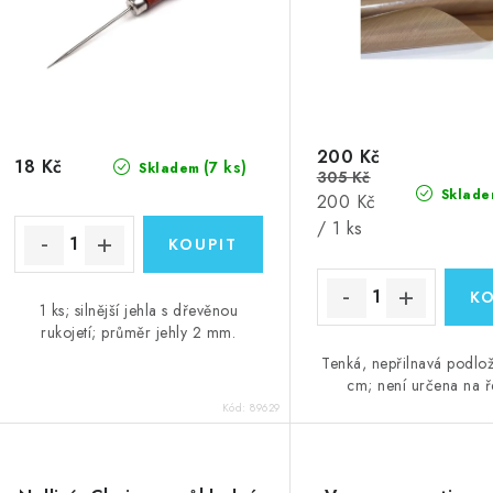
r
r
o
o
d
d
u
u
200 Kč
k
18 Kč
(7 ks)
Skladem
305 Kč
k
Sklade
Měrná
t
200 Kč
cena:
/ 1 ks
ů
ů
1 ks; silnější jehla s dřevěnou
rukojetí; průměr jehly 2 mm.
Tenká, nepřilnavá podlo
cm; není určena na ř
Kód:
89629