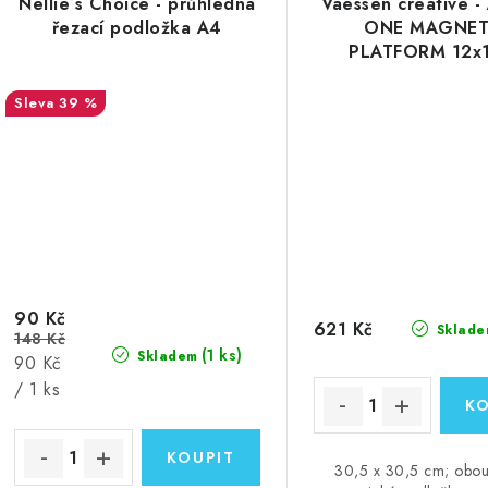
Nellie´s Choice - průhledná
Vaessen creative -
řezací podložka A4
ONE MAGNET
PLATFORM 12x1
magnetická podlo
tvoření, můžete i 
39 %
90 Kč
621 Kč
Sklade
148 Kč
(1 ks)
Skladem
Měrná
90 Kč
cena:
/ 1 ks
30,5 x 30,5 cm; obou