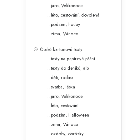
...jaro, Velikonoce
...léto, cestování, dovolená
...podzim, houby
...zima, Vánoce
České kartonové texty
...texty na papírová přání
t
...texty do deníků, alb
...děti, rodina
...svatba, láska
...jaro, Velikonoce
...léto, cestování
...podzim, Halloween
...zima, Vánoce
...ozdoby, obrázky