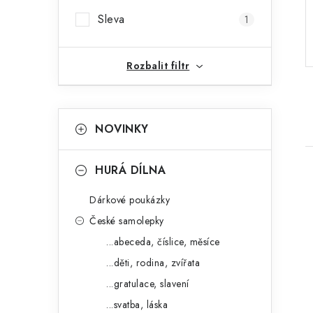
r
Sleva
1
a
n
Rozbalit filtr
n
K
Přeskočit
í
NOVINKY
kategorie
a
p
t
HURÁ DÍLNA
a
e
n
Dárkové poukázky
g
České samolepky
e
o
...abeceda, číslice, měsíce
i
l
r
...děti, rodina, zvířata
i
...gratulace, slavení
e
...svatba, láska