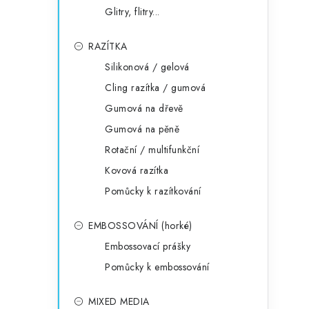
Glitry, flitry...
l
RAZÍTKA
Silikonová / gelová
Cling razítka / gumová
Gumová na dřevě
Gumová na pěně
í
Rotační / multifunkční
Kovová razítka
r
Pomůcky k razítkování
EMBOSSOVÁNÍ (horké)
Embossovací prášky
Pomůcky k embossování
MIXED MEDIA