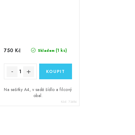
750 Kč
(1 ks)
Skladem
Na sešitky A4, v sadě šídlo a filcový
obal.
Kód:
73484
O