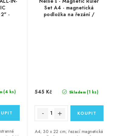
 ALL-IN-
Nellie´s - Magnetic Ruler
IC
Set A4 - magnetická
2" -
podložka na řezání /
žka na
tvoření
řezat!
545 Kč
(4 ks)
(1 ks)
m
Skladem
stranná
A4; 30 x 22 cm; řezací magnetická