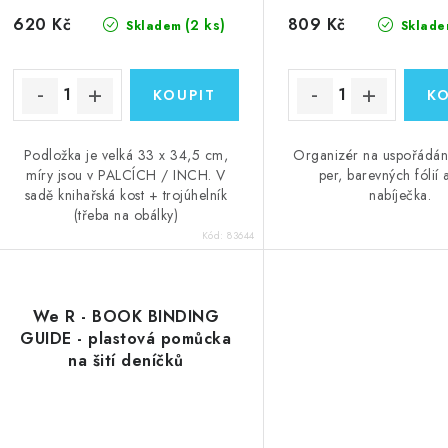
620 Kč
809 Kč
(2 ks)
Skladem
Sklade
Podložka je velká 33 x 34,5 cm,
Organizér na uspořádání
míry jsou v PALCÍCH / INCH. V
per, barevných fólií
sadě knihařská kost + trojúhelník
nabíječka.
(třeba na obálky)
Kód:
83644
We R - BOOK BINDING
GUIDE - plastová pomůcka
na šití deníčků