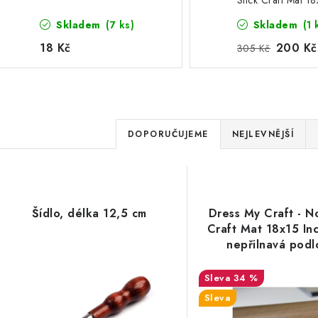
Stick Craft Mat 18
Thin - nepřilnavá
Skladem
(7 ks)
Skladem
(1 
podložka
18 Kč
200 Kč
305 Kč
Ř
DOPORUČUJEME
NEJLEVNĚJŠÍ
a
V
z
ý
e
Šídlo, délka 12,5 cm
Dress My Craft - N
p
Craft Mat 18x15 Inc
n
nepřilnavá podl
í
s
34 %
p
Sleva
p