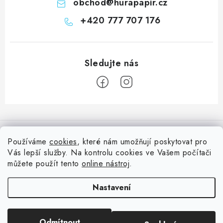
obchod
@
hurapapir.cz
+420 777 707 176
Z
á
Informace pro vás
p
Používáme
cookies
, které nám umožňují poskytovat pro
a
Vás lepší služby. Na kontrolu cookies ve Vašem počítači
Doprava
Nepřehlédněte
t
můžete použít tento
online nástroj
.
Kontakty
í
Blog s nápady a návody
Facebook
Nastavení
Moje objednávka
Slovník pojmů, české návody
Oblíbené ♥️
Copyright 2026
HuráPapír.cz
. Všechna práva vyhrazena.
Upravit nastavení
Hurá TÝM
Odmítnout