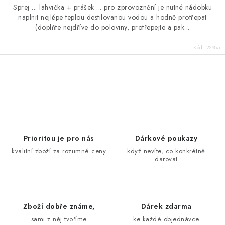
Sprej ... lahvička + prášek ... pro zprovoznění je nutné nádobku
naplnit nejlépe teplou destilovanou vodou a hodně protřepat
(doplňte nejdříve do poloviny, protřepejte a pak...
Kód:
22985
O
v
l
á
d
Prioritou je pro nás
Dárkové poukazy
a
kvalitní zboží za rozumné ceny
když nevíte, co konkrétně
darovat
c
í
p
r
Zboží dobře známe,
Dárek zdarma
v
sami z něj tvoříme
ke každé objednávce