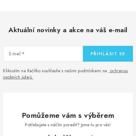
k
y
v
ý
Aktuální novinky a akce na váš e-mail
p
i
s
E-mail
PŘIHLÁSIT SE
u
Kliknutím na tlačítko souhlasíte s našimi podmínkami na
ochranou
osobních údajů
.
Pomůžeme vám s výběrem
Potřebujete s něčím poradit? Jsme tu pro vás!