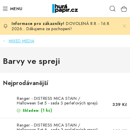
Přejít
Hleda
na
obsah
DOVOLENÁ 8.8. - 16.8.
NOVINKY
2026... Děkujeme za pochopení!
HURÁ DÍLNA
MIXED MEDIA
VŠECHNO ZBOŽÍ
Barvy ve spreji
KNIHAŘSKÝ MATERIÁL
Nejprodávanější
KURZY NATY LYSAK
Ranger - DISTRESS MICA STAIN /
OBLÍBENÉ ♥️
Halloween Set 5 - sada 3 perleťových sprejů
339 Kč
(1 ks)
Skladem
FOTORECENZE
Ranger - DISTRESS MICA STAIN /
Halloween Set 6 - sada 3 perleťových sprejů