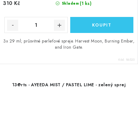
310 Kč
(1 ks)
Skladem
3x 29 ml; průsvitné perleťové spreje. Harvest Moon, Burning Ember,
and Iron Gate.
Kód:
86520
13@rts - AYEEDA MIST / PASTEL LIME - zelený sprej