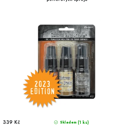
d
o
u
d
k
u
t
k
ů
t
ů
339 Kč
(1 ks)
Skladem