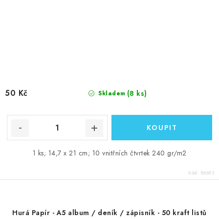
50 Kč
(8 ks)
Skladem
1 ks; 14,7 x 21 cm; 10 vnitřních čtvrtek 240 gr/m2
Kód:
86693
Hurá Papír - A5 album / deník / zápisník - 50 kraft listů