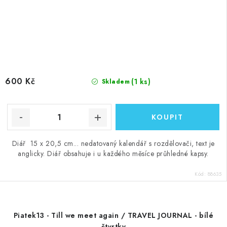
600 Kč
(1 ks)
Skladem
Diář 15 x 20,5 cm... nedatovaný kalendář s rozdělovači, text je
anglicky. Diář obsahuje i u každého měsíce průhledné kapsy.
Kód:
88635
Piatek13 - Till we meet again / TRAVEL JOURNAL - bílé
čtvrtky