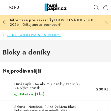
Přejít
Hleda
na
obsah
DOVOLENÁ 8.8. - 16.8.
NOVINKY
2026... Děkujeme za pochopení!
HURÁ DÍLNA
SCRAPBOOKOVÁ ALBA, BLOKY...
VŠECHNO ZBOŽÍ
Bloky a deníky
KNIHAŘSKÝ MATERIÁL
Nejprodávanější
KURZY NATY LYSAK
Hurá Papír - A4 album / deník / zápisník -
OBLÍBENÉ ♥️
24 bílých čtvrtek
200 Kč
(1 ks)
Skladem
FOTORECENZE
Sakura - Notebook Ruled 9x14cm Black -
linkovaný prémiový záspisník, diář