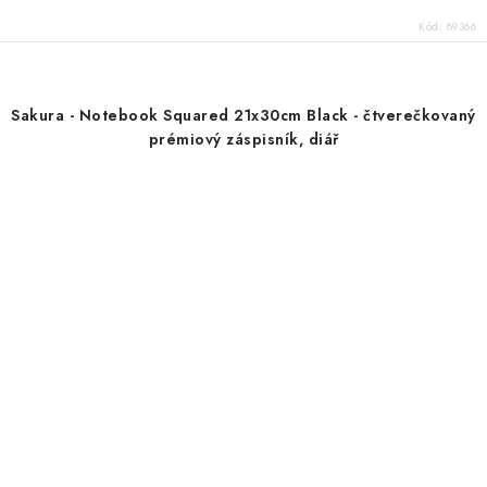
Kód:
89366
Sakura - Notebook Squared 21x30cm Black - čtverečkovaný
prémiový záspisník, diář