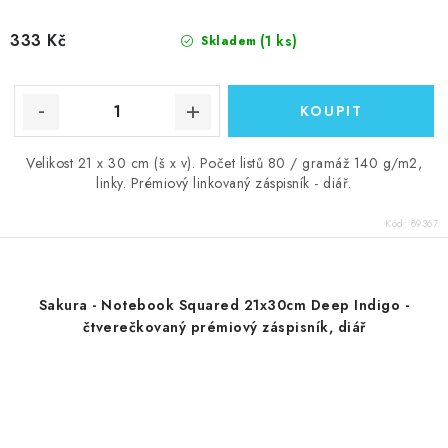
333 Kč
(1 ks)
Skladem
Velikost 21 x 30 cm (š x v). Počet listů 80 / gramáž 140 g/m2,
linky. Prémiový linkovaný záspisník - diář.
Kód:
89367
Sakura - Notebook Squared 21x30cm Deep Indigo -
čtverečkovaný prémiový záspisník, diář