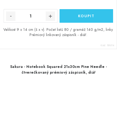
Velikost 9 x 14 cm (š x v). Počet listů 80 / gramáž 140 g/m2, linky.
Prémiový linkovaný záspisník - diář.
Kód:
89614
Sakura - Notebook Squared 21x30cm Pine Needle -
čtverečkovaný prémiový záspisník, diář