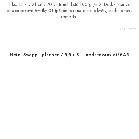
1 ks; 14,7 x 21 cm; 20 vnitřních listů 100 gr/m2. Desky jsou ze
scrapbookové čtvrtky 01 (přední strana okno s květy, zadní strana
komoda).
Kód:
88777
Heidi Swapp - planner / 5,5 x 8" - nedatovaný diář A5