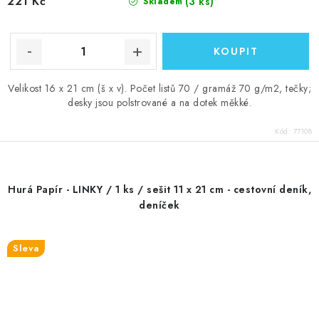
221 Kč
(3 ks)
Skladem
Velikost 16 x 21 cm (š x v). Počet listů 70 / gramáž 70 g/m2, tečky;
desky jsou polstrované a na dotek měkké.
Kód:
77108
Hurá Papír - LINKY / 1 ks / sešit 11 x 21 cm - cestovní deník,
deníček
Sleva