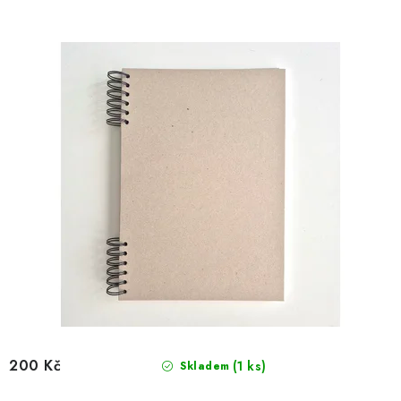
d
o
u
d
k
u
t
k
ů
t
ů
200 Kč
(1 ks)
Skladem