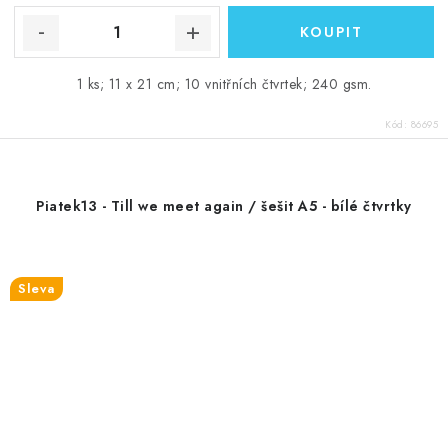
1 ks; 11 x 21 cm; 10 vnitřních čtvrtek; 240 gsm.
Kód:
86695
Piatek13 - Till we meet again / šešit A5 - bílé čtvrtky
Sleva