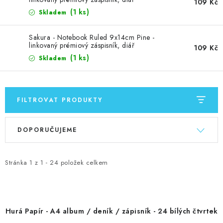
MOJE OBJEDNÁVKA
109 Kč
(1 ks)
Skladem
ZNAČKY
Sakura - Notebook Ruled 9x14cm Pine -
linkovaný prémiový záspisník, diář
109 Kč
Doprava
Kontakty
Moje objednávka
Oblíbené ♥️
(1 ks)
Skladem
Hodnocení obchodu
Obchodní podmínky
Podmínky ochrany osobních údajů
Ověřování recenzí
FILTROVAT PRODUKTY
Jak nakupovat
V
Ř
DOPORUČUJEME
ý
a
p
z
i
e
Stránka
1
z
1
-
24
položek celkem
s
n
p
í
r
p
Hurá Papír - A4 album / deník / zápisník - 24 bílých čtvrtek
o
r