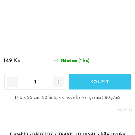
149 Kč
(1 ks)
Skladem
17,6 x 25 cm; 80 listů; krémová barva; gramáž 80g/m2
Kód:
84188
Piatek13 - BABY JOY / TRAVEL JOURNAL - bílé čtvrtky