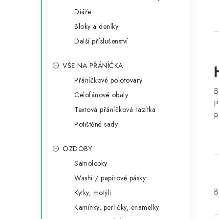
Diáře
Bloky a deníky
Další příslušenství
VŠE NA PŘÁNÍČKA
Přáníčkové polotovary
B
Celofánové obaly
P
Textová přáníčková razítka
P
Potištěné sady
OZDOBY
Samolepky
Washi / papírové pásky
B
Kytky, motýli
Kamínky, perličky, enamelky