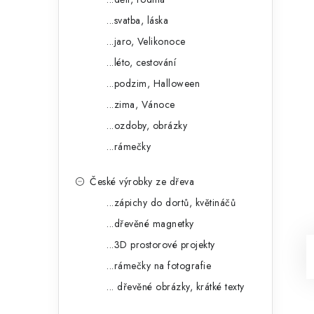
...svatba, láska
...jaro, Velikonoce
...léto, cestování
...podzim, Halloween
...zima, Vánoce
...ozdoby, obrázky
...rámečky
České výrobky ze dřeva
...zápichy do dortů, květináčů
...dřevěné magnetky
...3D prostorové projekty
...rámečky na fotografie
... dřevěné obrázky, krátké texty