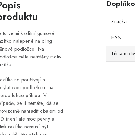
Popis
Doplňko
produktu
Značka
e to velmi kvalitní gumové
EAN
azítko nalepené na cling
ěnové podložce. Na
Téma moti
odložce máte natištěný motiv
azítka.
azítka se používají s
krylátovou podložkou, na
terou lehce přilnou. V
řípadě, že ji nemáte, dá se
rovizorně nahradit obalem od
D (není ale moc pevný a
tisk razítka nemusí být
okonalý). Po otisku se