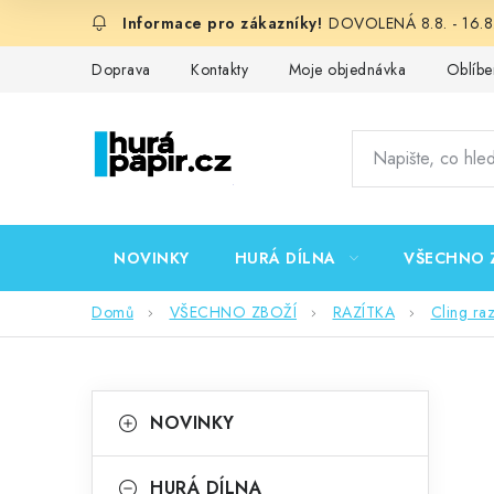
Přejít
DOVOLENÁ 8.8. - 16.8.
na
obsah
Doprava
Kontakty
Moje objednávka
Oblíbe
NOVINKY
HURÁ DÍLNA
VŠECHNO 
Domů
VŠECHNO ZBOŽÍ
RAZÍTKA
Cling ra
P
K
Přeskočit
NOVINKY
kategorie
a
o
t
HURÁ DÍLNA