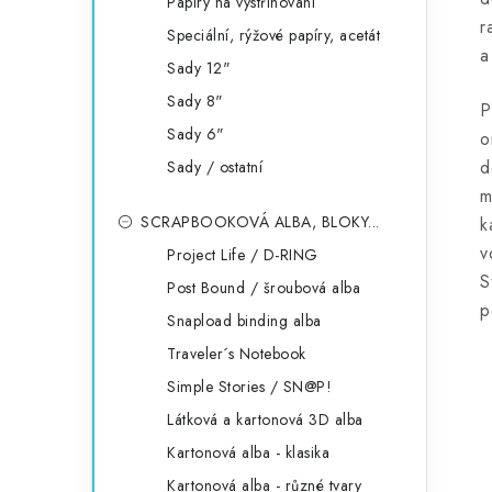
Papíry na vystřihování
r
Speciální, rýžové papíry, acetát
a
Sady 12"
Sady 8"
P
Sady 6"
o
d
Sady / ostatní
m
SCRAPBOOKOVÁ ALBA, BLOKY...
k
v
Project Life / D-RING
S
Post Bound / šroubová alba
p
Snapload binding alba
Traveler´s Notebook
Simple Stories / SN@P!
Látková a kartonová 3D alba
Kartonová alba - klasika
Kartonová alba - různé tvary