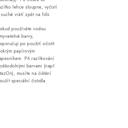
azítko lehce sloupne, vyčistí
 suché vrátí zpět na fólii.
okud používáte vodou
myvatelné barvy,
oporučuji po použití očistit
okrým papírovým
apesníkem. Při razítkování
oděodolnými barvami (např.
tazOn), musíte na čištění
oužít speciální čistidla.