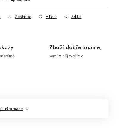
k
Zeptat se
Hlídat
Sdílet
ukazy
Zboží dobře známe,
onkrétně
sami z něj tvoříme
ní informace