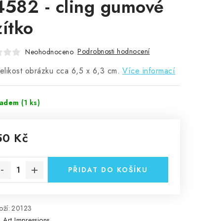
4582 - cling gumové
zítko
Podrobnosti hodnocení
Neohodnoceno
velikost obrázku cca 6,5 x 6,3 cm.
Více informací
ladem
(1 ks)
50 Kč
rná cena:
PŘIDAT DO KOŠÍKU
ží:
20123
:
Art Impressions