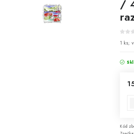
/ 
ra
1 ks; 
Sk
1
Mě
Kód zbo
Značka