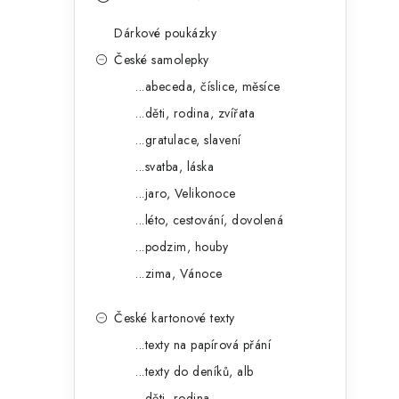
s
e
t
Dárkové poukázky
g
r
České samolepky
o
...abeceda, číslice, měsíce
a
r
...děti, rodina, zvířata
n
i
...gratulace, slavení
e
n
...svatba, láska
í
...jaro, Velikonoce
...léto, cestování, dovolená
p
...podzim, houby
a
...zima, Vánoce
n
České kartonové texty
e
...texty na papírová přání
l
...texty do deníků, alb
...děti, rodina