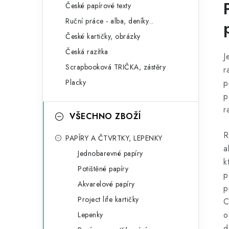
České papírové texty
Ruční práce - alba, deníky...
České kartičky, obrázky
Česká razítka
J
Scrapbooková TRIČKA, zástěry
r
Placky
p
p
r
VŠECHNO ZBOŽÍ
R
PAPÍRY A ČTVRTKY, LEPENKY
a
Jednobarevné papíry
k
Potištěné papíry
p
Akvarelové papíry
p
Project life kartičky
C
o
Lepenky
d