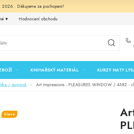
 2026... Děkujeme za pochopení!
né ♥️
Hodnocení obchodu
Obchodní podmínky
Podmínk
ZBOŽÍ
KNIHAŘSKÝ MATERIÁL
KURZY NATY LYS
zítka / gumová
Art Impressions - PLEASURES WINDOW / 4582 - cl
Ar
Sleva
P