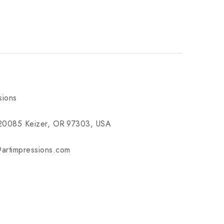
sions
20085 Keizer, OR 97303, USA
artimpressions.com