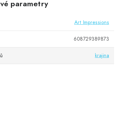
vé parametry
Art Impressions
608729389873
vů
krajina