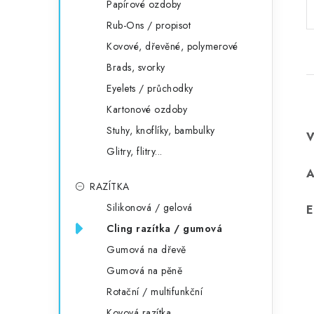
Papírové ozdoby
Rub-Ons / propisot
Kovové, dřevěné, polymerové
Brads, svorky
Eyelets / průchodky
Kartonové ozdoby
Stuhy, knoflíky, bambulky
Glitry, flitry...
RAZÍTKA
Silikonová / gelová
E
Cling razítka / gumová
Gumová na dřevě
Gumová na pěně
Rotační / multifunkční
Kovová razítka