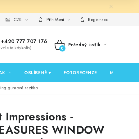
y ochrany osobních údajů
CZK
Ověřování recenzí
Jak nakupovat
Přihlášení
Registrace
+420 777 707 176
Prázdný košík
(volejte kdykoliv)
NÁKUPNÍ
KOŠÍK
AK
OBLÍBENÉ ♥️
FOTORECENZE
MOJE OBJED
ing gumové razítko
t Impressions -
LEASURES WINDOW