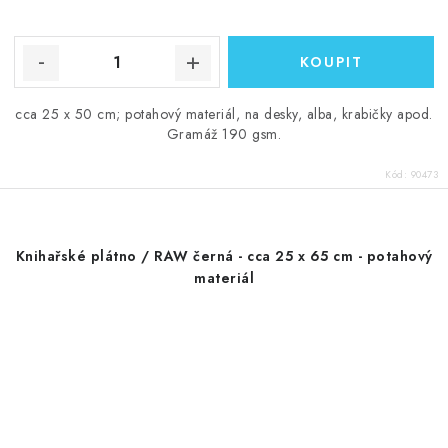
cca 25 x 50 cm; potahový materiál, na desky, alba, krabičky apod.
Gramáž 190 gsm.
Kód:
90473
Knihařské plátno / RAW černá - cca 25 x 65 cm - potahový
materiál