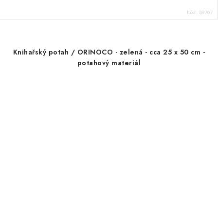
Kód:
89707
Knihařský potah / ORINOCO - zelená - cca 25 x 50 cm -
potahový materiál