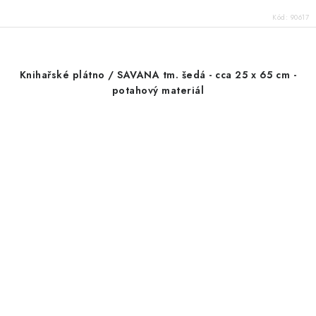
Kód:
90617
Knihařské plátno / SAVANA tm. šedá - cca 25 x 65 cm -
potahový materiál