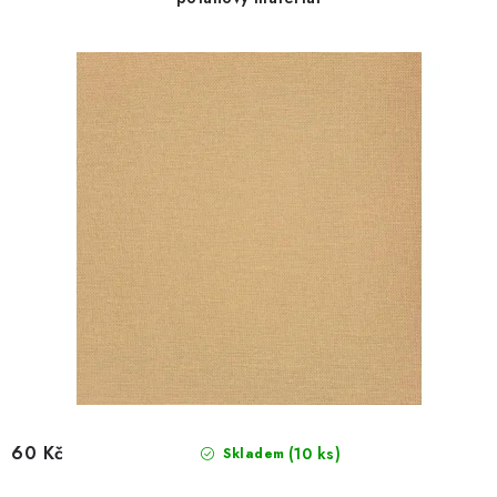
d
o
u
d
k
u
t
k
ů
t
ů
60 Kč
(10 ks)
Skladem