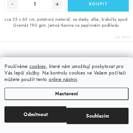
cca 25 x 65 cm; potahový materiál, na desky, alba, krabičky apod.
Gramáž 190 gsm. Jemná tkanina na papírovém podkladu.
Kód:
89132
Knihařské plátno / OTTAWA tmavější modrá - cca 25 x 65
Používáme
cookies
, které nám umožňují poskytovat pro
cm - potahový materiál
Vás lepší služby. Na kontrolu cookies ve Vašem počítači
můžete použít tento
online nástroj
.
Nastavení
Odmítnout
Souhlasím