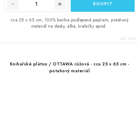
cca 25 x 65 cm; 100% bavlna podlepená papírem, potahový
materiál na desky, alba, krabičky apod.
Kód:
90475
Knihařské plátno / OTTAWA růžová - cca 25 x 65 cm -
potahový materiál