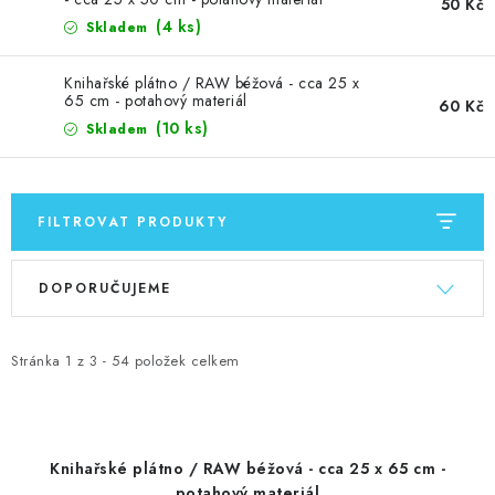
MOJE OBJEDNÁVKA
50 Kč
(4 ks)
Skladem
ZNAČKY
Knihařské plátno / RAW béžová - cca 25 x
65 cm - potahový materiál
60 Kč
Doprava
Kontakty
Moje objednávka
Oblíbené ♥️
(10 ks)
Skladem
Hodnocení obchodu
Obchodní podmínky
Podmínky ochrany osobních údajů
Ověřování recenzí
FILTROVAT PRODUKTY
Jak nakupovat
V
Ř
DOPORUČUJEME
ý
a
p
z
i
e
Stránka
1
z
3
-
54
položek celkem
s
n
p
í
r
p
Knihařské plátno / RAW béžová - cca 25 x 65 cm -
o
r
potahový materiál