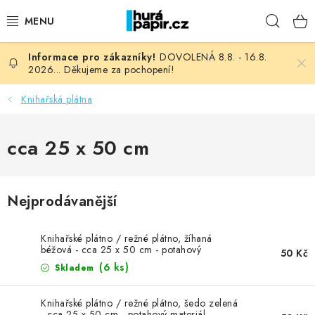
Přejít
Hleda
na
obsah
DOVOLENÁ 8.8. - 16.8.
NOVINKY
2026... Děkujeme za pochopení!
HURÁ DÍLNA
Knihařská plátna
VŠECHNO ZBOŽÍ
cca 25 x 50 cm
KNIHAŘSKÝ MATERIÁL
Nejprodávanější
KURZY NATY LYSAK
Knihařské plátno / režné plátno, žíhaná
OBLÍBENÉ ♥️
béžová - cca 25 x 50 cm - potahový
50 Kč
materiál
(6 ks)
Skladem
FOTORECENZE
Knihařské plátno / režné plátno, šedo zelená
- cca 25 x 50 cm - potahový materiál