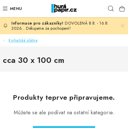
Přejít
Hleda
na
obsah
DOVOLENÁ 8.8. - 16.8.
NOVINKY
2026... Děkujeme za pochopení!
HURÁ DÍLNA
Knihařská plátna
VŠECHNO ZBOŽÍ
cca 30 x 100 cm
KNIHAŘSKÝ MATERIÁL
KURZY NATY LYSAK
Produkty teprve připravujeme.
OBLÍBENÉ ♥️
Můžete se ale podívat na ostatní kategorie.
FOTORECENZE