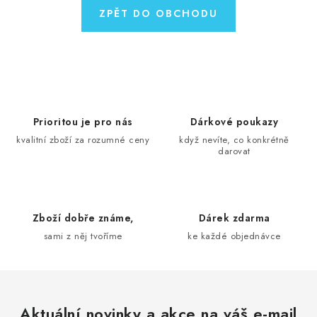
MOJE OBJEDNÁVKA
ZPĚT DO OBCHODU
ZNAČKY
Doprava
Kontakty
Moje objednávka
Oblíbené ♥️
Hodnocení obchodu
Obchodní podmínky
Podmínky ochrany osobních údajů
Prioritou je pro nás
Ověřování recenzí
Dárkové poukazy
kvalitní zboží za rozumné ceny
když nevíte, co konkrétně
Jak nakupovat
darovat
Zboží dobře známe,
Dárek zdarma
sami z něj tvoříme
ke každé objednávce
Aktuální novinky a akce na váš e-mail