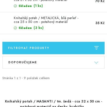
MOJE OBJEDNÁVKA
70 Kč
(1 ks)
Skladem
ZNAČKY
Knihařský potah / METALICKÁ, bílá perleť -
cca 25 x 50 cm - potahový materiál
35 Kč
Doprava
Kontakty
Moje objednávka
Oblíbené ♥️
(3 ks)
Skladem
Hodnocení obchodu
Obchodní podmínky
Podmínky ochrany osobních údajů
Ověřování recenzí
FILTROVAT PRODUKTY
Jak nakupovat
V
Ř
DOPORUČUJEME
ý
a
p
z
i
e
Stránka
1
z
1
-
9
položek celkem
s
n
p
í
r
p
Knihařský potah / MASANTI / tm. šedá - cca 32 x 50 cm -
o
r
potahový materiál na desky, krabičky...