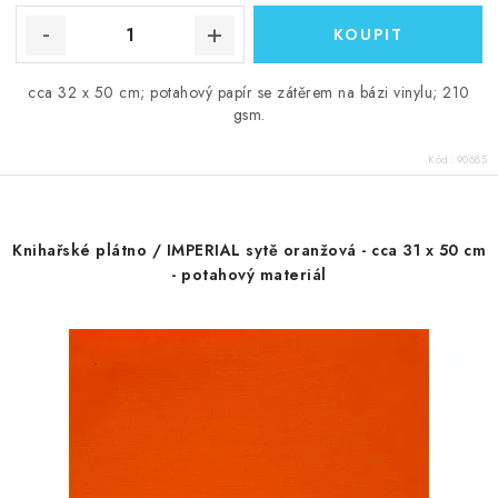
cca 32 x 50 cm; potahový papír se zátěrem na bázi vinylu; 210
gsm.
Kód:
90685
Knihařské plátno / IMPERIAL sytě oranžová - cca 31 x 50 cm
- potahový materiál