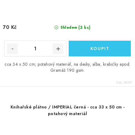
70 Kč
(3 ks)
Skladem
cca 34 x 50 cm; potahový materiál, na desky, alba, krabičky apod.
Gramáž 190 gsm.
Kód:
88961
Knihařské plátno / IMPERIAL černá - cca 33 x 50 cm -
potahový materiál