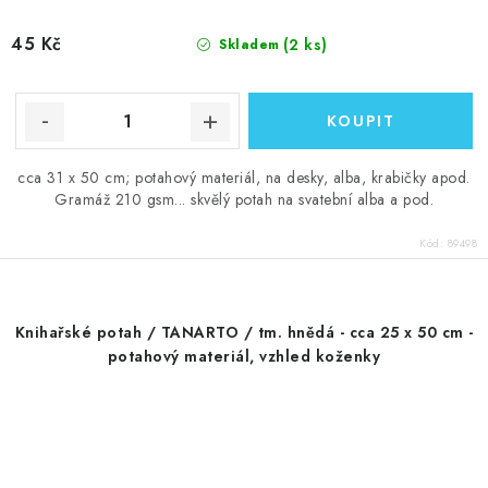
45 Kč
(2 ks)
Skladem
cca 31 x 50 cm; potahový materiál, na desky, alba, krabičky apod.
Gramáž 210 gsm... skvělý potah na svatební alba a pod.
Kód:
89498
Knihařské potah / TANARTO / tm. hnědá - cca 25 x 50 cm -
potahový materiál, vzhled koženky