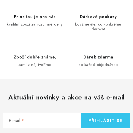
l
á
d
Prioritou je pro nás
Dárkové poukazy
a
kvalitní zboží za rozumné ceny
když nevíte, co konkrétně
darovat
c
í
p
r
Zboží dobře známe,
Dárek zdarma
v
sami z něj tvoříme
ke každé objednávce
k
y
v
ý
Aktuální novinky a akce na váš e-mail
p
i
s
E-mail
PŘIHLÁSIT SE
u