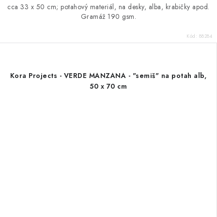
cca 33 x 50 cm; potahový materiál, na desky, alba, krabičky apod.
Gramáž 190 gsm.
Kód:
88284
Kora Projects - VERDE MANZANA - "semiš" na potah alb,
50 x 70 cm