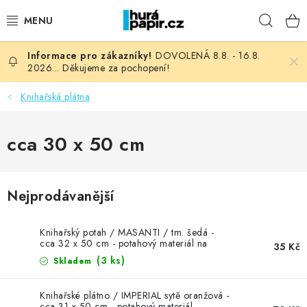
Přejít
Hleda
na
obsah
DOVOLENÁ 8.8. - 16.8.
NOVINKY
2026... Děkujeme za pochopení!
HURÁ DÍLNA
Knihařská plátna
VŠECHNO ZBOŽÍ
cca 30 x 50 cm
KNIHAŘSKÝ MATERIÁL
Nejprodávanější
KURZY NATY LYSAK
Knihařský potah / MASANTI / tm. šedá -
OBLÍBENÉ ♥️
cca 32 x 50 cm - potahový materiál na
35 Kč
desky, krabičky...
(3 ks)
Skladem
FOTORECENZE
Knihařské plátno / IMPERIAL sytě oranžová -
cca 31 x 50 cm - potahový materiál