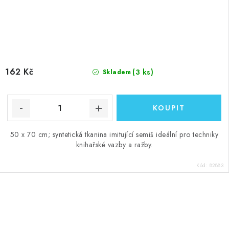
162 Kč
(3 ks)
Skladem
50 x 70 cm; syntetická tkanina imitující semiš ideální pro techniky
knihařské vazby a ražby.
Kód:
82883
O
v