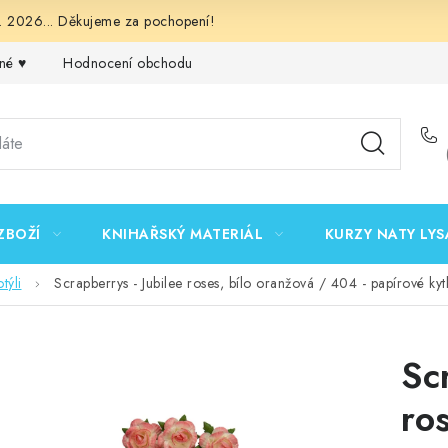
 2026... Děkujeme za pochopení!
né ♥️
Hodnocení obchodu
Obchodní podmínky
Podmínk
ZBOŽÍ
KNIHAŘSKÝ MATERIÁL
KURZY NATY LYS
týli
Scrapberrys - Jubilee roses, bílo oranžová / 404 - papírové kyt
Sc
ro