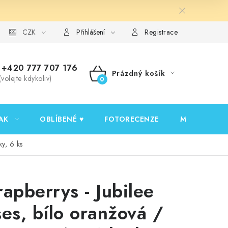
y ochrany osobních údajů
CZK
Ověřování recenzí
Jak nakupovat
Přihlášení
Registrace
+420 777 707 176
Prázdný košík
(volejte kdykoliv)
NÁKUPNÍ
KOŠÍK
AK
OBLÍBENÉ ♥️
FOTORECENZE
MOJE OBJED
ky, 6 ks
rapberrys - Jubilee
ses, bílo oranžová /