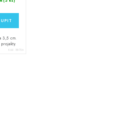
(3 ks)
m
ca 3,5 cm.
projekty.
Kód:
88706