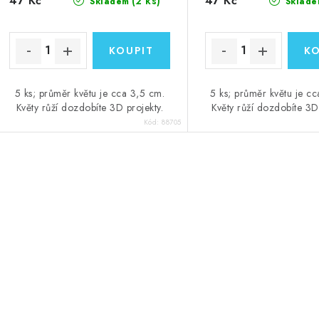
47 Kč
47 Kč
(2 ks)
Skladem
Sklade
5 ks; průměr květu je cca 3,5 cm.
5 ks; průměr květu je c
Květy růží dozdobíte 3D projekty.
Květy růží dozdobíte 3D 
Kód:
88705