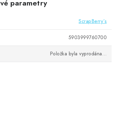
vé parametry
ScrapBerry´s
5903999760700
Položka byla vyprodána…