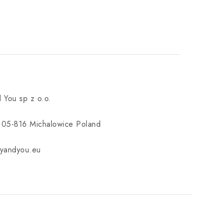
 You sp z o.o.
3 05-816 Michalowice Poland
yandyou.eu