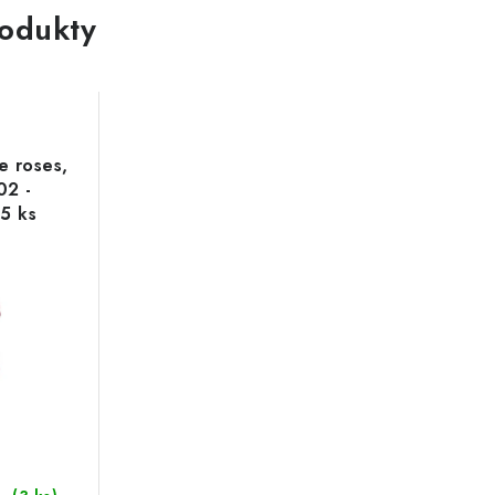
rodukty
e roses,
02 -
 5 ks