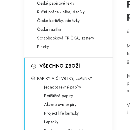
České papírové texty
Ruční práce - alba, deníky...
České kartičky, obrázky
Česká razítka
6
Scrapbooková TRIČKA, zástěry
M
Placky
t
gl
VŠECHNO ZBOŽÍ
J
PAPÍRY A ČTVRTKY, LEPENKY
p
Jednobarevné papíry
a
Potištěné papíry
Akvarelové papíry
V
k
Project life kartičky
Lepenky