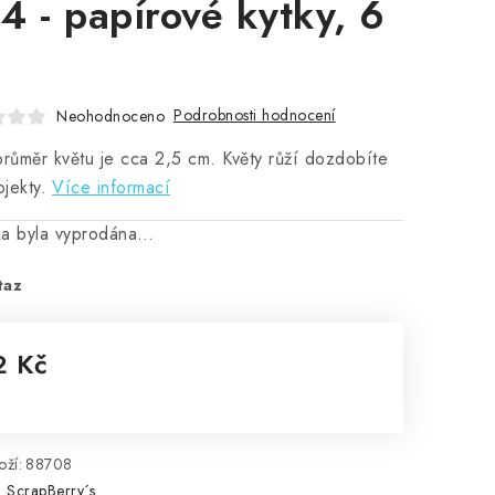
4 - papírové kytky, 6
Podrobnosti hodnocení
Neohodnoceno
průměr květu je cca 2,5 cm. Květy růží dozdobíte
jekty.
Více informací
ka byla vyprodána…
taz
2 Kč
rná cena:
ží:
88708
:
ScrapBerry´s