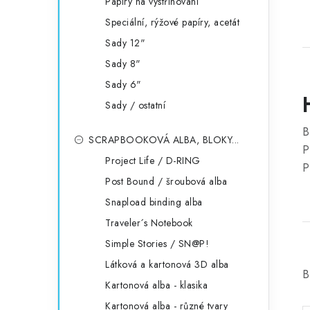
Papíry na vystřihování
Speciální, rýžové papíry, acetát
Sady 12"
Sady 8"
Sady 6"
Sady / ostatní
B
SCRAPBOOKOVÁ ALBA, BLOKY...
P
Project Life / D-RING
P
Post Bound / šroubová alba
Snapload binding alba
Traveler´s Notebook
Simple Stories / SN@P!
Látková a kartonová 3D alba
B
Kartonová alba - klasika
Kartonová alba - různé tvary