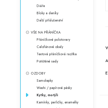
Diáře
Bloky a deníky
Další příslušenství
VŠE NA PŘÁNÍČKA
Přáníčkové polotovary
Celofánové obaly
Textová přáníčková razítka
Potištěné sady
E
OZDOBY
Samolepky
Washi / papírové pásky
Kytky, motýli
Kamínky, perličky, enamelky