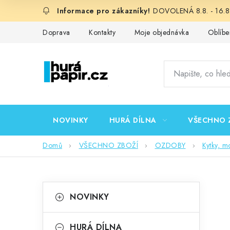
Přejít
DOVOLENÁ 8.8. - 16.8.
na
obsah
Doprava
Kontakty
Moje objednávka
Oblíbe
NOVINKY
HURÁ DÍLNA
VŠECHNO 
Domů
VŠECHNO ZBOŽÍ
OZDOBY
Kytky, mo
P
K
Přeskočit
NOVINKY
kategorie
a
o
t
HURÁ DÍLNA