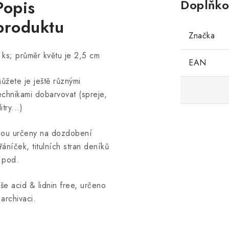
Popis
Doplňko
produktu
Značka
 ks; průměr květu je 2,5 cm
EAN
ůžete je ještě různými
echnikami dobarvovat (spreje,
itry...)
sou určeny na dozdobení
řáníček, titulních stran deníků
 pod.
še acid & lidnin free, určeno
 archivaci.