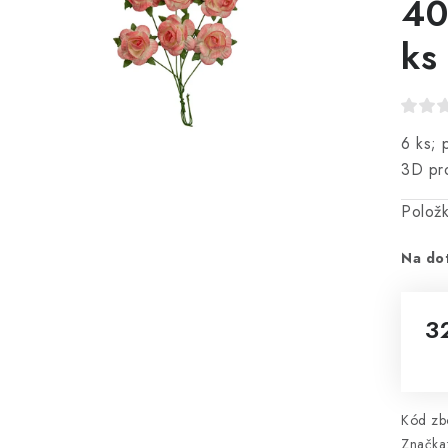
40
ks
6 ks; 
3D pro
Polož
Na do
3
Mě
Kód zbo
Značka