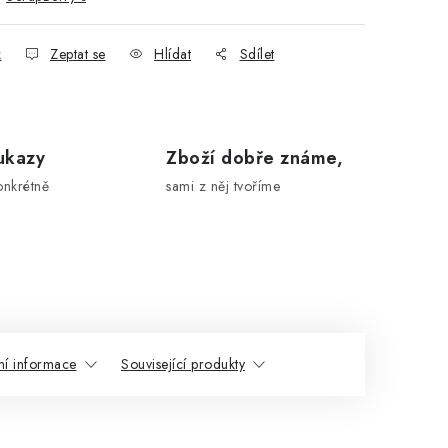
k
Zeptat se
Hlídat
Sdílet
ukazy
Zboží dobře známe,
onkrétně
sami z něj tvoříme
ní informace
Související produkty