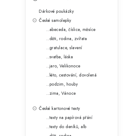
s
e
t
Dárkové poukázky
g
r
České samolepky
o
...abeceda, číslice, měsíce
a
r
...děti, rodina, zvířata
n
i
...gratulace, slavení
e
n
...svatba, láska
í
...jaro, Velikonoce
...léto, cestování, dovolená
p
...podzim, houby
a
...zima, Vánoce
n
České kartonové texty
e
...texty na papírová přání
l
...texty do deníků, alb
...děti, rodina