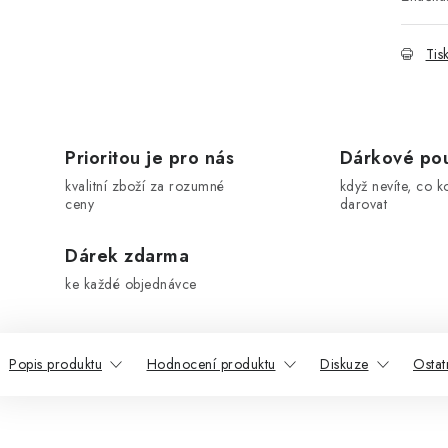
Tis
Prioritou je pro nás
Dárkové po
kvalitní zboží za rozumné
když nevíte, co k
ceny
darovat
Dárek zdarma
ke každé objednávce
Popis produktu
Hodnocení produktu
Diskuze
Ostat