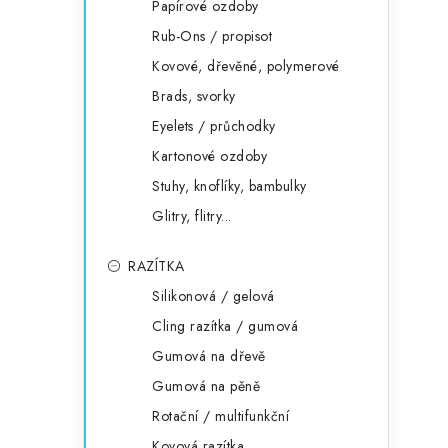
Papírové ozdoby
Rub-Ons / propisot
Kovové, dřevěné, polymerové
Brads, svorky
Eyelets / průchodky
Kartonové ozdoby
Stuhy, knoflíky, bambulky
Glitry, flitry...
RAZÍTKA
Silikonová / gelová
Cling razítka / gumová
Gumová na dřevě
Gumová na pěně
Rotační / multifunkční
Kovová razítka