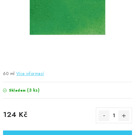
MOJE OBJEDNÁVKA
ZNAČKY
Doprava
Kontakty
Moje objednávka
Oblíbené ♥️
Hodnocení obchodu
Obchodní podmínky
Podmínky ochrany osobních údajů
Ověřování recenzí
Jak nakupovat
60 ml
Více informací
(3 ks)
Skladem
124 Kč
Měrná cena: