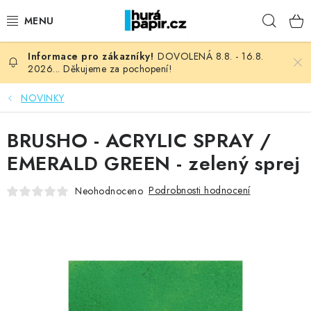
Přejít
Hleda
na
obsah
DOVOLENÁ 8.8. - 16.8.
NOVINKY
2026... Děkujeme za pochopení!
HURÁ DÍLNA
NOVINKY
VŠECHNO ZBOŽÍ
BRUSHO - ACRYLIC SPRAY /
EMERALD GREEN - zelený sprej
KNIHAŘSKÝ MATERIÁL
Podrobnosti hodnocení
Neohodnoceno
KURZY NATY LYSAK
OBLÍBENÉ ♥️
FOTORECENZE