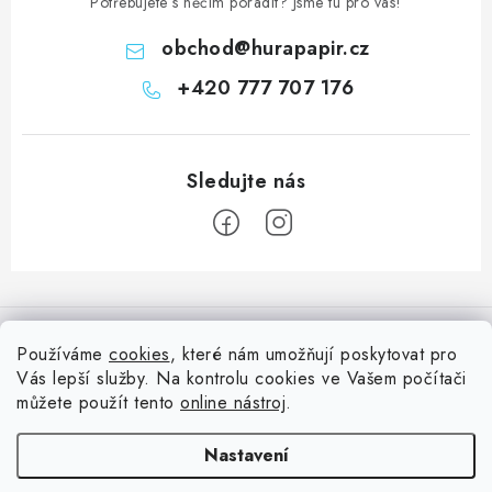
Potřebujete s něčím poradit? Jsme tu pro vás!
obchod
@
hurapapir.cz
+420 777 707 176
Z
á
Informace pro vás
p
Používáme
cookies
, které nám umožňují poskytovat pro
a
Vás lepší služby. Na kontrolu cookies ve Vašem počítači
Doprava
Nepřehlédněte
t
můžete použít tento
online nástroj
.
Kontakty
í
Blog s nápady a návody
Facebook
Nastavení
Moje objednávka
Slovník pojmů, české návody