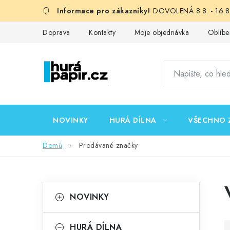
Přejít
DOVOLENÁ 8.8. - 16.8.
na
obsah
Doprava
Kontakty
Moje objednávka
Oblíbe
NOVINKY
HURÁ DÍLNA
VŠECHNO 
Domů
Prodávané značky
P
K
Přeskočit
NOVINKY
kategorie
a
o
t
HURÁ DÍLNA