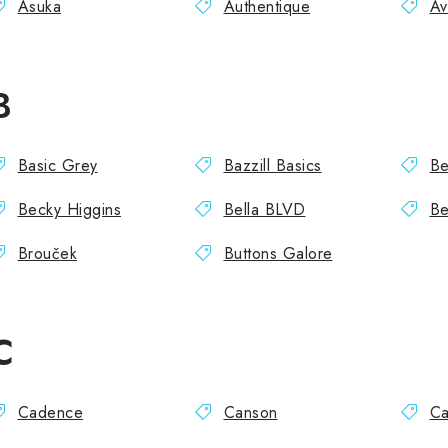
Asuka
Authentique
Av
B
Basic Grey
Bazzill Basics
Be
Becky Higgins
Bella BLVD
Be
Brouček
Buttons Galore
C
Cadence
Canson
Ca