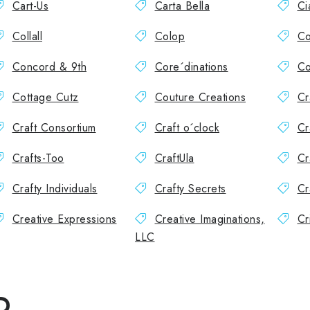
Cart-Us
Carta Bella
Ci
Collall
Colop
Co
Concord & 9th
Core´dinations
Co
Cottage Cutz
Couture Creations
Cr
Craft Consortium
Craft o´clock
Cr
Crafts-Too
CraftUla
Cr
Crafty Individuals
Crafty Secrets
Cr
Creative Expressions
Creative Imaginations,
Cr
LLC
D