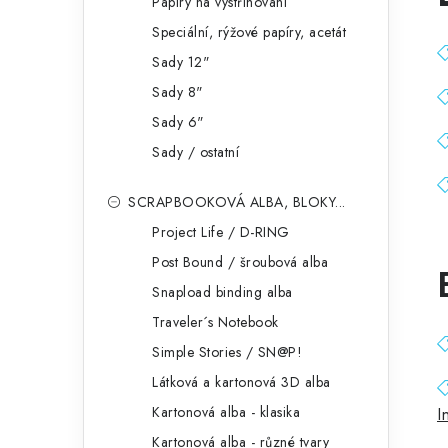
Papíry na vystřihování
Speciální, rýžové papíry, acetát
Sady 12"
Sady 8"
Sady 6"
Sady / ostatní
SCRAPBOOKOVÁ ALBA, BLOKY...
Project Life / D-RING
Post Bound / šroubová alba
Snapload binding alba
Traveler´s Notebook
Simple Stories / SN@P!
Látková a kartonová 3D alba
Kartonová alba - klasika
I
Kartonová alba - různé tvary