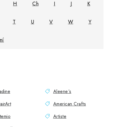
H
Ch
I
J
K
T
U
V
W
Y
ní
adine
Aleene´s
tairArt
American Crafts
temio
Artiste