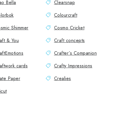
ao Bella
Clearsnap
lorbok
Colourcraft
smic Shimmer
Cosmo Cricket
aft & You
Craft concepts
aftEmotions
Crafter´s Companion
aftwork cards
Crafty Impressions
ate Paper
Crealies
icut