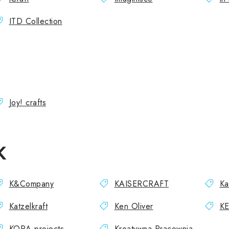
ITD Collection
J
Joy! crafts
K
K&Company
KAISERCRAFT
K
Katzelkraft
Ken Oliver
KE
KORA projects
Kreatywna Pracownia