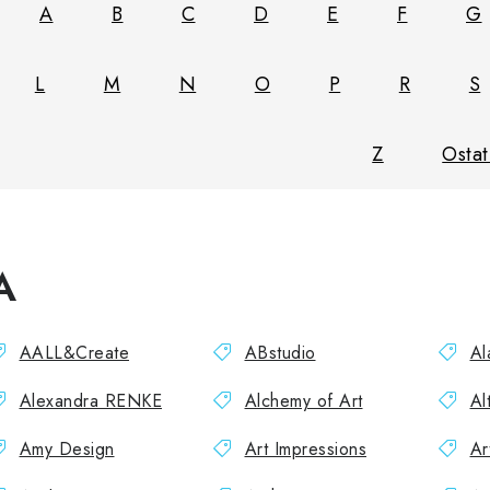
A
B
C
D
E
F
G
L
M
N
O
P
R
S
Z
Ostat
A
AALL&Create
ABstudio
Al
Alexandra RENKE
Alchemy of Art
Al
Amy Design
Art Impressions
Ar