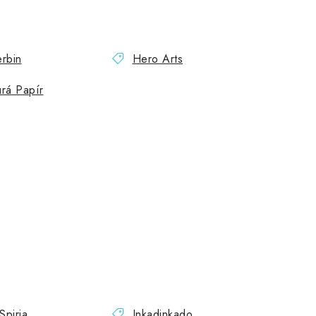
rbin
Hero Arts
rá Papír
 Spiria
Inkadinkado