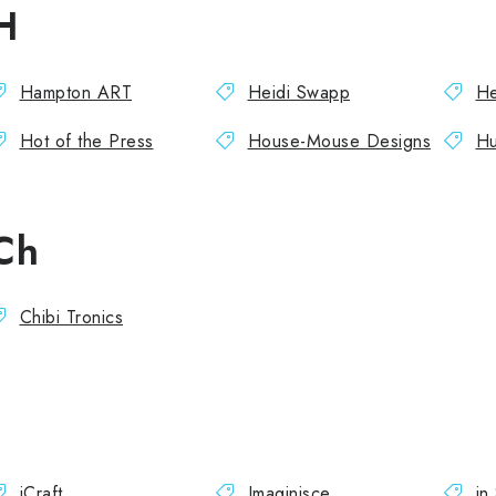
H
Hampton ART
Heidi Swapp
He
Hot of the Press
House-Mouse Designs
Hu
Ch
Chibi Tronics
iCraft
Imaginisce
in