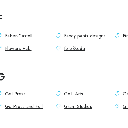
F
Faber-Castell
Fancy pants designs
Fi
Flowers Pck.
fotoŠkoda
G
Gel Press
Gelli Arts
Ge
Go Press and Foil
Grant Studios
Gr