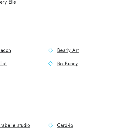
ery Elle
acon
Bearly Art
lla!
Bo Bunny
rabelle studio
Card-io