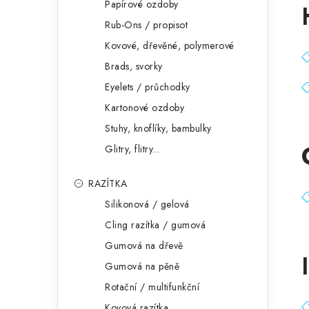
Papírové ozdoby
Rub-Ons / propisot
Kovové, dřevěné, polymerové
Brads, svorky
Eyelets / průchodky
Kartonové ozdoby
Stuhy, knoflíky, bambulky
Glitry, flitry...
RAZÍTKA
Silikonová / gelová
Cling razítka / gumová
Gumová na dřevě
I
Gumová na pěně
Rotační / multifunkční
Kovová razítka