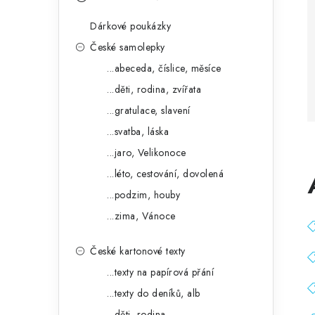
s
e
t
Dárkové poukázky
g
r
České samolepky
o
...abeceda, číslice, měsíce
a
r
...děti, rodina, zvířata
n
i
...gratulace, slavení
e
n
...svatba, láska
í
...jaro, Velikonoce
...léto, cestování, dovolená
p
...podzim, houby
a
...zima, Vánoce
n
České kartonové texty
e
...texty na papírová přání
l
...texty do deníků, alb
...děti, rodina