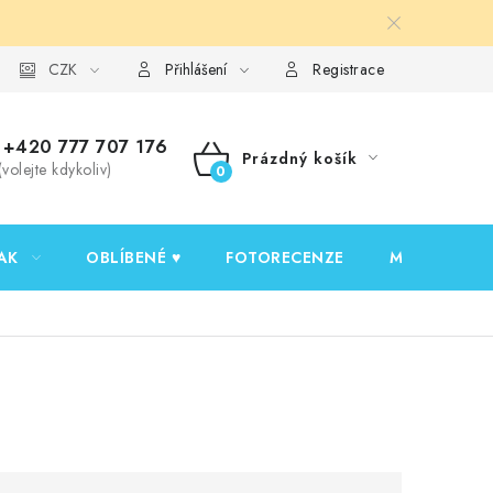
y ochrany osobních údajů
CZK
Ověřování recenzí
Jak nakupovat
Přihlášení
Registrace
+420 777 707 176
Prázdný košík
(volejte kdykoliv)
NÁKUPNÍ
KOŠÍK
AK
OBLÍBENÉ ♥️
FOTORECENZE
MOJE OBJED