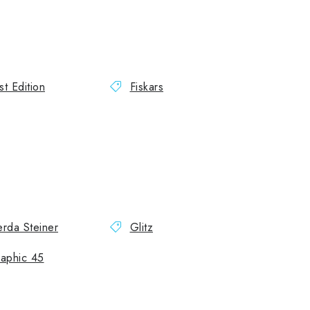
rst Edition
Fiskars
rda Steiner
Glitz
aphic 45