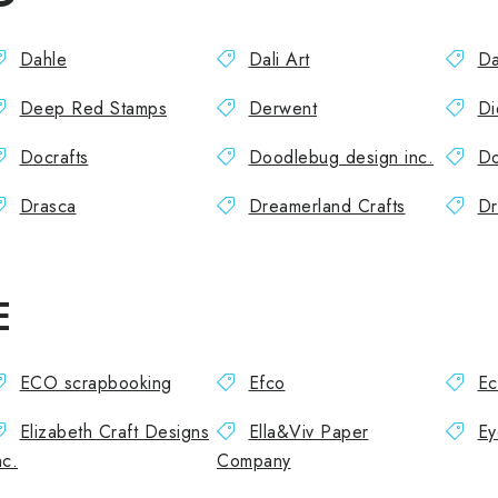
Dahle
Dali Art
Da
Deep Red Stamps
Derwent
Di
Docrafts
Doodlebug design inc.
Do
Drasca
Dreamerland Crafts
Dr
E
ECO scrapbooking
Efco
Ec
Elizabeth Craft Designs
Ella&Viv Paper
Ey
nc.
Company