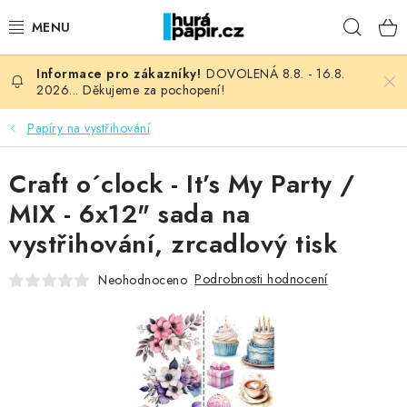
Přejít
Hleda
na
obsah
DOVOLENÁ 8.8. - 16.8.
NOVINKY
2026... Děkujeme za pochopení!
HURÁ DÍLNA
Papíry na vystřihování
VŠECHNO ZBOŽÍ
Craft o´clock - It’s My Party /
MIX - 6x12" sada na
KNIHAŘSKÝ MATERIÁL
vystřihování, zrcadlový tisk
KURZY NATY LYSAK
Podrobnosti hodnocení
Neohodnoceno
OBLÍBENÉ ♥️
FOTORECENZE