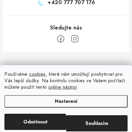
+420 777 707 176
Z
á
Informace pro vás
p
Používáme
cookies
, které nám umožňují poskytovat pro
a
Vás lepší služby. Na kontrolu cookies ve Vašem počítači
Doprava
Nepřehlédněte
t
můžete použít tento
online nástroj
.
Kontakty
í
Blog s nápady a návody
Facebook
Nastavení
Moje objednávka
Slovník pojmů, české návody
Oblíbené ♥️
Copyright 2026
HuráPapír.cz
. Všechna práva vyhrazena.
Upravit nastavení
Hurá TÝM
Odmítnout
Souhlasím
cookies
Hodnocení obchodu
Reklamace a vrácení zboží
Vytvořil Shoptet