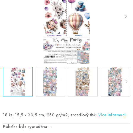
MOJE OBJEDNÁVKA
ZNAČKY
Doprava
Kontakty
Moje objednávka
Oblíbené ♥️
Hodnocení obchodu
Obchodní podmínky
Podmínky ochrany osobních údajů
Ověřování recenzí
Jak nakupovat
18 ks; 15,5 x 30,5 cm; 250 gr/m2, zrcadlový tisk.
Více informací
Položka byla vyprodána…