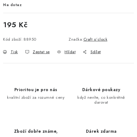
Na dotaz
195 Kč
Měrná cena:
Kód zboží:
88950
Značka:
Craft o´clock
Tisk
Zeptat se
Hlídat
Sdílet
Prioritou je pro nás
Dárkové poukazy
kvalitní zboží za rozumné ceny
když nevíte, co konkrétně
darovat
Zboží dobře známe,
Dárek zdarma