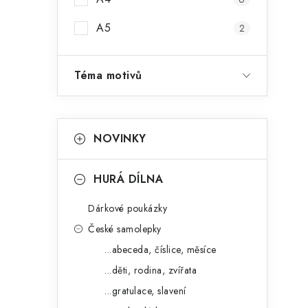
A5
2
i
Téma motivů
K
Přeskočit
NOVINKY
kategorie
a
t
HURÁ DÍLNA
e
Dárkové poukázky
g
České samolepky
o
...abeceda, číslice, měsíce
r
t
...děti, rodina, zvířata
i
...gratulace, slavení