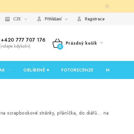
y ochrany osobních údajů
CZK
Ověřování recenzí
Jak nakupovat
Přihlášení
Registrace
+420 777 707 176
Prázdný košík
(volejte kdykoliv)
NÁKUPNÍ
KOŠÍK
AK
OBLÍBENÉ ♥️
FOTORECENZE
MOJE OBJED
 na scrapbookové stránky, přáníčka, do diářů... na