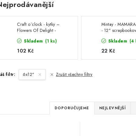
Nejprodávanější
Craft o´clock - kytky –
Mintay - MAMARA
Flowers Of Delight -
- 12" scrapbooko
12x12" sada na
čtvrtka na vystřiho
Skladem
(1 ks)
Skladem
(4 
vystřihování, zrcadlový
tisk
102 Kč
22 Kč
áš filtr:
6x12"
Zrušit všechny filtry
Ř
DOPORUČUJEME
NEJLEVNĚJŠÍ
a
V
z