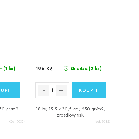
195 Kč
(1 ks)
(2 ks)
m
Skladem
250 gr/m2,
18 ks; 15,5 x 30,5 cm; 250 gr/m2,
zrcadlový tisk.
Kód:
90324
Kód:
90323