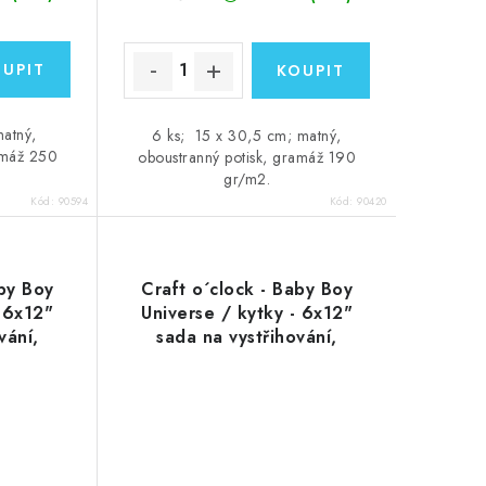
matný,
6 ks; 15 x 30,5 cm; matný,
amáž 250
oboustranný potisk, gramáž 190
gr/m2.
Kód:
90594
Kód:
90420
aby Boy
Craft o´clock - Baby Boy
- 6x12"
Universe / kytky - 6x12"
vání,
sada na vystřihování,
k
zrcadlový tisk