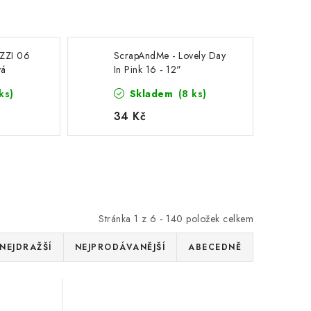
ZZI 06
ScrapAndMe - Lovely Day
vá
In Pink 16 - 12"
vání
scrapbooková čtvrtka na
ks)
Skladem
(8 ks)
vystřihováníí
34 Kč
Stránka
1
z
6
-
140
položek celkem
NEJDRAŽŠÍ
NEJPRODÁVANĚJŠÍ
ABECEDNĚ