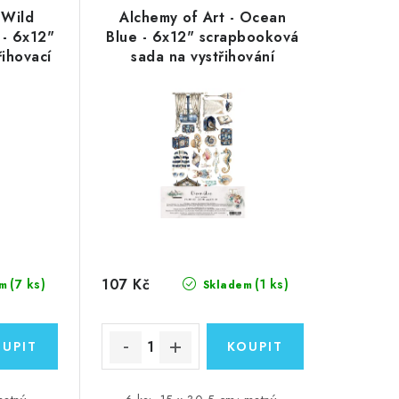
 Wild
Alchemy of Art - Ocean
 - 6x12"
Blue - 6x12" scrapbooková
ihovací
sada na vystřihování
107 Kč
(7 ks)
(1 ks)
m
Skladem