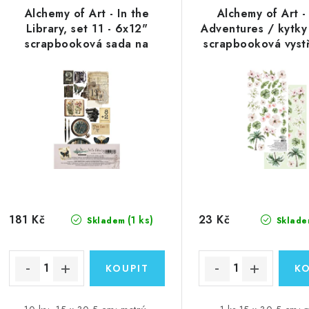
ý
e
Alchemy of Art - In the
Alchemy of Art -
p
Library, set 11 - 6x12"
Adventures / kytky
n
scrapbooková sada na
scrapbooková vystř
í
vystřihování
čtvrtka
s
p
p
r
r
o
o
d
d
u
u
k
181 Kč
23 Kč
(1 ks)
Skladem
Sklade
k
t
ů
ů