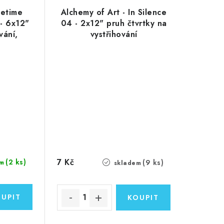
fetime
Alchemy of Art - In Silence
 - 6x12"
04 - 2x12" pruh čtvrtky na
vání,
vystřihování
k
7 Kč
(2 ks)
(9 ks)
m
skladem