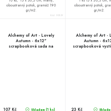
10 ks; 15 x 30,5 cm; matný,
1 ks 15 x 30,5 cm; 
oboustranný potisk, gramáž 190
oboustranný potisk, gr
gr/m2.
gr/m2.
Kód:
90839
Alchemy of Art - Lovely
Alchemy of Art - 
Autumn - 6x12"
Autumn - 6x1
scrapbooková sada na
scrapbooková vystř
vystřihování
čtvrtka
107 Kč
23 Kč
(1 ks)
Skladem
Sklade