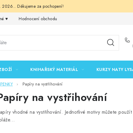
 2026... Děkujeme za pochopení!
né ♥️
Hodnocení obchodu
Obchodní podmínky
Podmínk
ZBOŽÍ
KNIHAŘSKÝ MATERIÁL
KURZY NATY LYS
EPENKY
Papíry na vystřihování
Papíry na vystřihování
apíry vhodné na vystřihování. Jednotlivé motivy můžete použít
oláže...