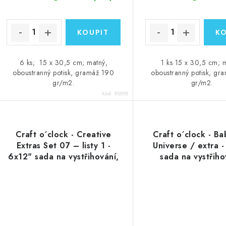
6 ks; 15 x 30,5 cm; matný,
1 ks 15 x 30,5 cm; 
oboustranný potisk, gramáž 190
oboustranný potisk, gr
gr/m2.
gr/m2.
Kód:
90595
Craft o´clock - Creative
Craft o´clock - B
Extras Set 07 – listy 1 -
Universe / extra 
6x12" sada na vystřihování,
sada na vystřiho
zrcadlový tisk
zrcadlový tis