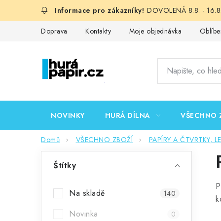
Přejít
DOVOLENÁ 8.8. - 16.8.
na
obsah
Doprava
Kontakty
Moje objednávka
Oblíbe
NOVINKY
HURÁ DÍLNA
VŠECHNO 
Domů
VŠECHNO ZBOŽÍ
PAPÍRY A ČTVRTKY, L
P
Štítky
o
P
s
Na skladě
140
k
t
Novinka
0