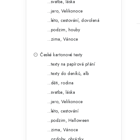
e
...svatba, láska
...jaro, Velikonoce
...léto, cestování, dovolená
...podzim, houby
...zima, Vánoce
České kartonové texty
...texty na papírová přání
...texty do deníků, alb
...děti, rodina
...svatba, láska
...jaro, Velikonoce
...léto, cestování
...podzim, Halloween
...zima, Vánoce
...ozdoby, obrázky