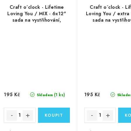
Craft o´clock - Lifetime
Craft o´clock - Li
Loving You / MIX - 6x12"
Loving You / extra
sada na vystřihování,
sada na vystřiho
zrcadlový tisk
zrcadlový tis
195 Kč
195 Kč
(1 ks)
Skladem
Sklade