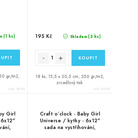
195 Kč
(1 ks)
(3 ks)
m
Skladem
250 gr/m2,
18 ks; 15,5 x 30,5 cm; 250 gr/m2,
zrcadlový tisk.
Kód:
90330
Kód:
90329
by Girl
Craft o´clock - Baby Girl
- 6x12"
Universe / kytky - 6x12"
vání,
sada na vystřihování,
k
zrcadlový tisk