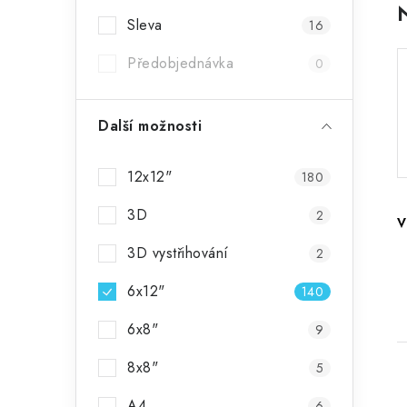
r
Sleva
16
a
Předobjednávka
0
n
n
Další možnosti
í
12x12"
180
p
3D
2
a
V
3D vystřihování
2
n
e
6x12"
140
l
6x8"
9
8x8"
5
A4
6