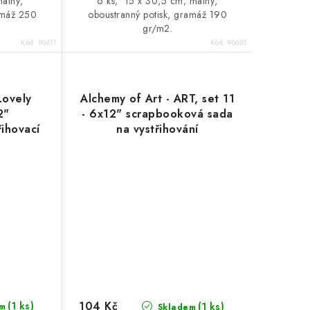
matný,
6 ks; 15 x 30,5 cm; matný,
amáž 250
oboustranný potisk, gramáž 190
gr/m2.
Kód:
90611
Kód:
90603
Lovely
Alchemy of Art - ART, set 11
2"
- 6x12" scrapbooková sada
ihovací
na vystřihování
104 Kč
(1 ks)
(1 ks)
m
Skladem