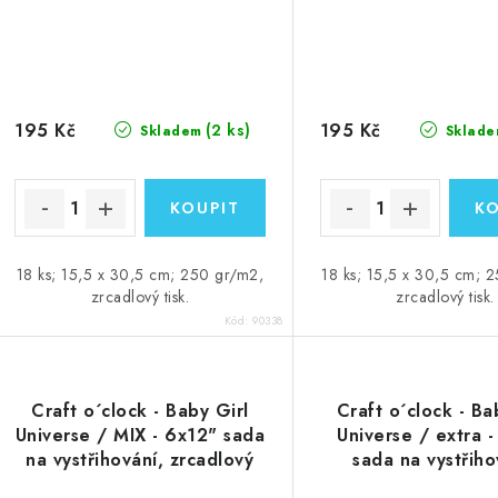
195 Kč
195 Kč
(2 ks)
Skladem
Sklade
18 ks; 15,5 x 30,5 cm; 250 gr/m2,
18 ks; 15,5 x 30,5 cm; 
zrcadlový tisk.
zrcadlový tisk.
Kód:
90338
Craft o´clock - Baby Girl
Craft o´clock - Ba
Universe / MIX - 6x12" sada
Universe / extra 
na vystřihování, zrcadlový
sada na vystřiho
tisk
zrcadlový tis