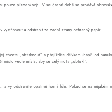
asi pouze písmenkový. V současné době se prodává obrovské
iv vystřihnout a odstranit ze zadní strany ochranný papír.
e jej chcete „obtisknout“ a přejíždíte dřívkem (např. od nanu
t místo vedle místa, aby se celý motiv „obtiskl“.
 a vy odstraníte opatrně horní fólii. Pokud se na nějakém mís