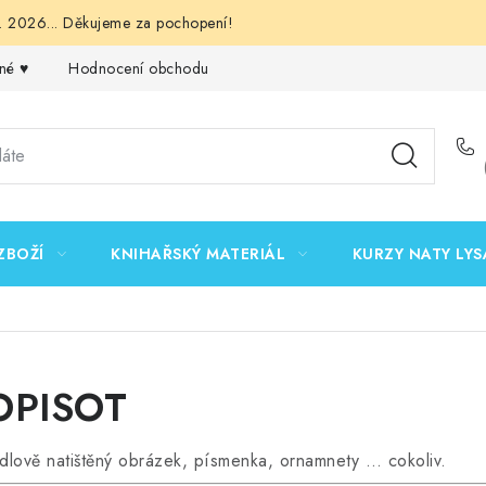
 2026... Děkujeme za pochopení!
né ♥️
Hodnocení obchodu
Obchodní podmínky
Podmínk
ZBOŽÍ
KNIHAŘSKÝ MATERIÁL
KURZY NATY LYS
OPISOT
cadlově natištěný obrázek, písmenka, ornamnety … cokoliv.