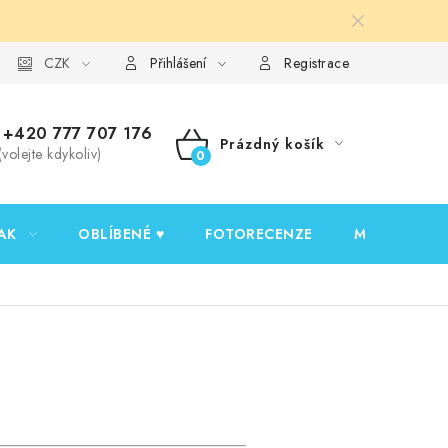
y ochrany osobních údajů
CZK
Ověřování recenzí
Jak nakupovat
Přihlášení
Registrace
+420 777 707 176
Prázdný košík
(volejte kdykoliv)
NÁKUPNÍ
KOŠÍK
AK
OBLÍBENÉ ♥️
FOTORECENZE
MOJE OBJED