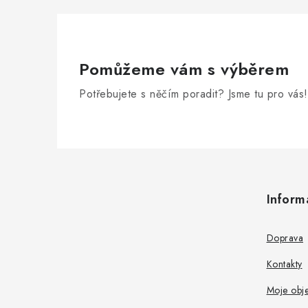
Pomůžeme vám s výběrem
Potřebujete s něčím poradit? Jsme tu pro vás!
Z
á
Inform
p
a
Doprava
t
Kontakty
í
Moje obj