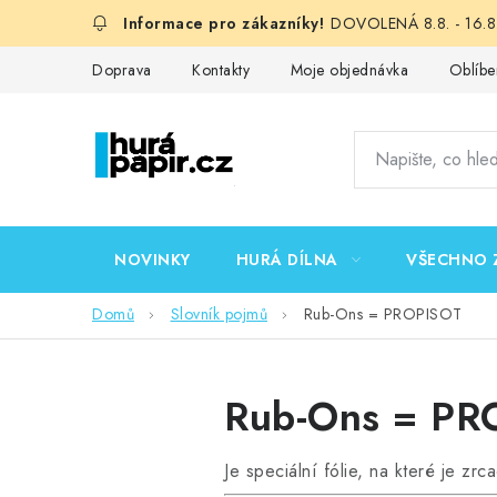
Přejít
DOVOLENÁ 8.8. - 16.8.
na
obsah
Doprava
Kontakty
Moje objednávka
Oblíbe
NOVINKY
HURÁ DÍLNA
VŠECHNO 
Domů
Slovník pojmů
Rub-Ons = PROPISOT
Rub-Ons = PR
Je speciální fólie, na které je zr