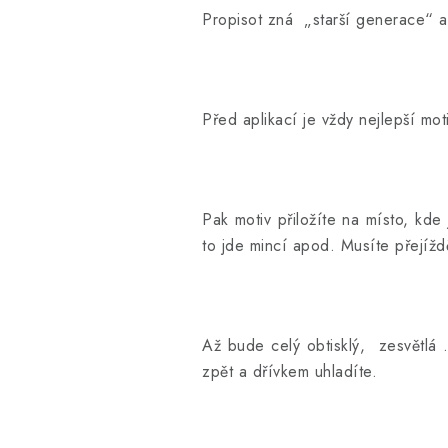
Propisot zná „starší generace“ 
Před aplikací je vždy nejlepší mot
Pak motiv přiložíte na místo, kd
to jde mincí apod. Musíte přejíždě
Až bude celý obtisklý, zesvětlá …
zpět a dřívkem uhladíte.