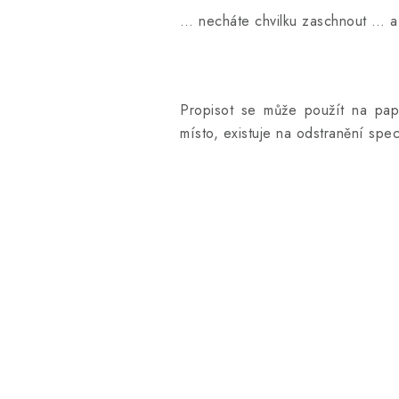
… necháte chvilku zaschnout … a
Propisot se může použít na papí
místo, existuje na odstranění spe