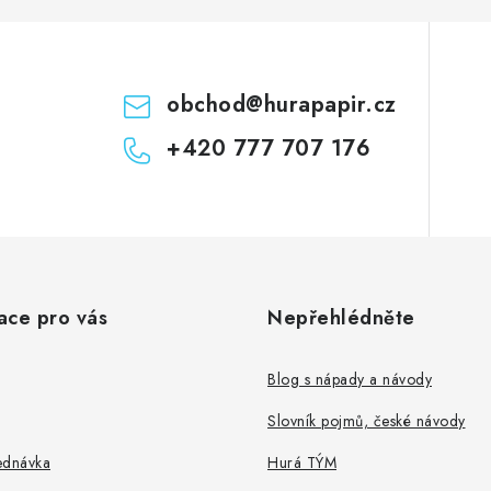
obchod
@
hurapapir.cz
+420 777 707 176
ace pro vás
Nepřehlédněte
Blog s nápady a návody
Slovník pojmů, české návody
ednávka
Hurá TÝM