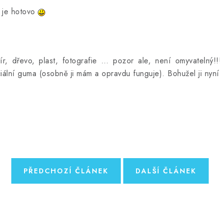
 je hotovo
r, dřevo, plast, fotografie … pozor ale, není omyvatelný!!
ciální guma (osobně ji mám a opravdu funguje). Bohužel ji ny
PŘEDCHOZÍ ČLÁNEK
DALŠÍ ČLÁNEK