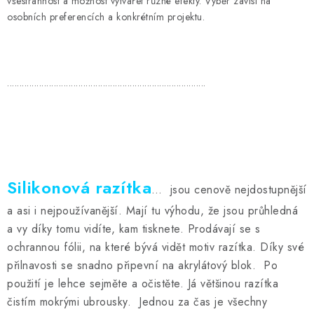
všestrannost a možnost vytvářet různé efekty. Výběr závisí na
osobních preferencích a konkrétním projektu.
.................................................................................
Silikonová razítka
… jsou cenově nejdostupnější
a asi i nejpoužívanější. Mají tu výhodu, že jsou průhledná
a vy díky tomu vidíte, kam tisknete. Prodávají se s
ochrannou fólii, na které bývá vidět motiv razítka. Díky své
přilnavosti se snadno připevní na akrylátový blok. Po
použití je lehce sejměte a očistěte. Já většinou razítka
čistím mokrými ubrousky. Jednou za čas je všechny