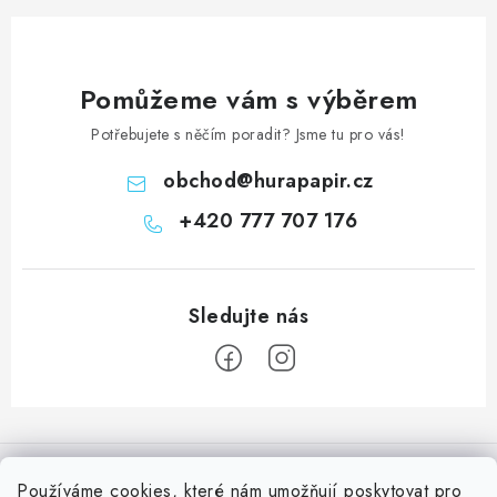
Pomůžeme vám s výběrem
Potřebujete s něčím poradit? Jsme tu pro vás!
obchod
@
hurapapir.cz
+420 777 707 176
Z
á
Informace pro vás
p
Používáme
cookies
, které nám umožňují poskytovat pro