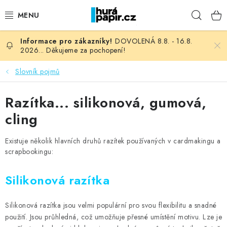
Přejít
Hleda
na
obsah
DOVOLENÁ 8.8. - 16.8.
NOVINKY
2026... Děkujeme za pochopení!
HURÁ DÍLNA
Slovník pojmů
VŠECHNO ZBOŽÍ
Razítka... silikonová, gumová,
cling
KNIHAŘSKÝ MATERIÁL
Existuje několik hlavních druhů razítek používaných v cardmakingu a
KURZY NATY LYSAK
scrapbookingu:
OBLÍBENÉ ♥️
Silikonová razítka
FOTORECENZE
Silikonová razítka jsou velmi populární pro svou flexibilitu a snadné
použití. Jsou průhledná, což umožňuje přesné umístění motivu. Lze je