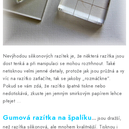
Nevýhodou silikonových razítek je, že některá razítka jsou
dost tenká a při manipulaci se mohou roztrhnout. Také
netisknou velmi jemné detaily, protože jak jsou průžná a vy
víc na razítko zatlačíte, tak se jakoby „rozmáčkne“.
Pokud se vám zdá, že razítko špatně tiskne nebo
nedotiskává, zkuste jen jemným smirkovým papírem lehce
přejet …
Gumová razítka na špalíku
…
jsou dražší,
než razítka silikonová, ale mnohem kvalitnější. Tisknou i