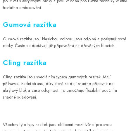
MOJE OBJEDNÁVKA
používat s akrylovými bloky a jsou vhodná pro různé techniky včetně
horkého embosování.
ZNAČKY
Gumová razítka
Doprava
Kontakty
Moje objednávka
Oblíbené ♥️
Gumová razítka jsou klasickou volbou. Jsou odolná a poskytují ostré
Hodnocení obchodu
Obchodní podmínky
otisky. Často se dodávají již připevněná na dřevěných blocích.
Podmínky ochrany osobních údajů
Ověřování recenzí
Jak nakupovat
Cling razítka
Cling razítka jsou speciálním typem gumových razítek. Mají
přilnavou zadní stranu, díky které se dají snadno připevnit na
akrylový blok a zase odejmout. To umožňuje flexibilní použití a
snadné skladování.
Všechny tyto typy razítek jsou oblíbené mezi tvůrci pro svou