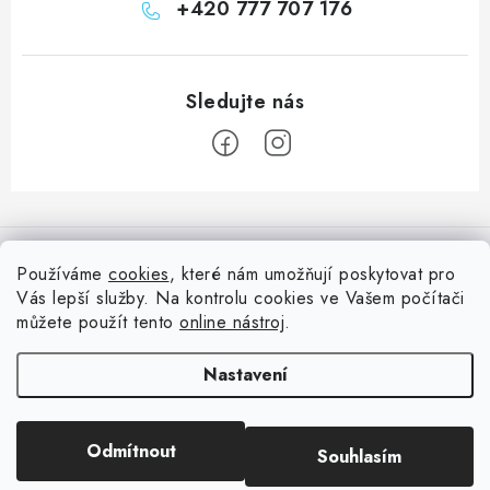
+420 777 707 176
Z
á
Informace pro vás
p
Používáme
cookies
, které nám umožňují poskytovat pro
a
Vás lepší služby. Na kontrolu cookies ve Vašem počítači
Doprava
Nepřehlédněte
t
můžete použít tento
online nástroj
.
Kontakty
í
Blog s nápady a návody
Facebook
Nastavení
Moje objednávka
Slovník pojmů, české návody
Oblíbené ♥️
Copyright 2026
HuráPapír.cz
. Všechna práva vyhrazena.
Upravit nastavení
Hurá TÝM
Odmítnout
Souhlasím
cookies
Hodnocení obchodu
Reklamace a vrácení zboží
Vytvořil Shoptet