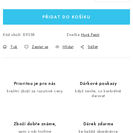
Měrná cena:
PŘIDAT DO KOŠÍKU
Kód zboží:
89358
Značka:
Hurá Papír
Tisk
Zeptat se
Hlídat
Sdílet
Prioritou je pro nás
Dárkové poukazy
kvalitní zboží za rozumné ceny
když nevíte, co konkrétně
darovat
Zboží dobře známe,
Dárek zdarma
sami z něj tvoříme
ke každé objednávce