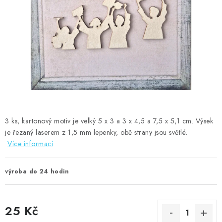
MOJE OBJEDNÁVKA
ZNAČKY
Doprava
Kontakty
Moje objednávka
Oblíbené ♥️
Hodnocení obchodu
Obchodní podmínky
Podmínky ochrany osobních údajů
Ověřování recenzí
Jak nakupovat
3 ks, kartonový motiv je velký 5 x 3 a 3 x 4,5 a 7,5 x 5,1 cm. Výsek
je řezaný laserem z 1,5 mm lepenky, obě strany jsou světlé.
Více informací
výroba do 24 hodin
25 Kč