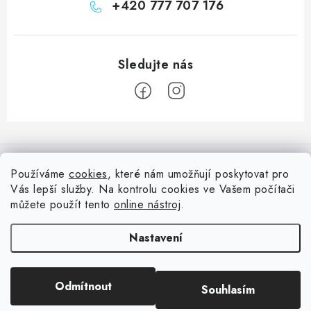
+420 777 707 176
Z
á
Informace pro vás
p
Používáme
cookies
, které nám umožňují poskytovat pro
a
Vás lepší služby. Na kontrolu cookies ve Vašem počítači
Doprava
Nepřehlédněte
t
můžete použít tento
online nástroj
.
Kontakty
í
Blog s nápady a návody
Facebook
Nastavení
Moje objednávka
Slovník pojmů, české návody
Oblíbené ♥️
Copyright 2026
HuráPapír.cz
. Všechna práva vyhrazena.
Upravit nastavení
Hurá TÝM
Odmítnout
Souhlasím
cookies
Hodnocení obchodu
Reklamace a vrácení zboží
Vytvořil Shoptet