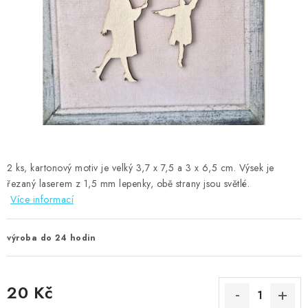
MOJE OBJEDNÁVKA
ZNAČKY
Doprava
Kontakty
Moje objednávka
Oblíbené ♥️
Hodnocení obchodu
Obchodní podmínky
Podmínky ochrany osobních údajů
Ověřování recenzí
Jak nakupovat
2 ks, kartonový motiv je velký 3,7 x 7,5 a 3 x 6,5 cm. Výsek je
řezaný laserem z 1,5 mm lepenky, obě strany jsou světlé.
Více informací
výroba do 24 hodin
20 Kč