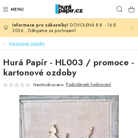
Přejít
Hleda
na
obsah
DOVOLENÁ 8.8. - 16.8.
NOVINKY
2026... Děkujeme za pochopení!
HURÁ DÍLNA
Kartonové ozdoby
VŠECHNO ZBOŽÍ
Hurá Papír - HL003 / promoce -
kartonové ozdoby
KNIHAŘSKÝ MATERIÁL
Podrobnosti hodnocení
Neohodnoceno
KURZY NATY LYSAK
OBLÍBENÉ ♥️
FOTORECENZE