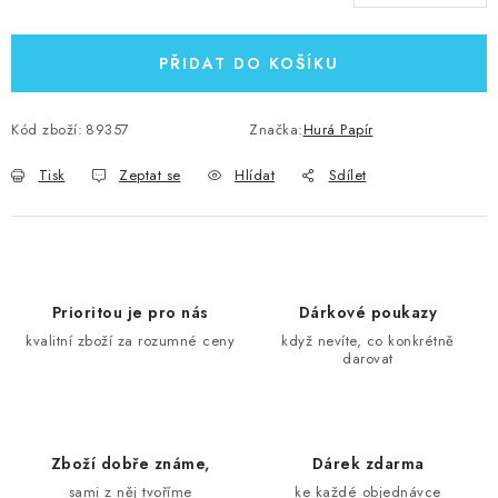
Měrná cena:
PŘIDAT DO KOŠÍKU
Kód zboží:
89357
Značka:
Hurá Papír
Tisk
Zeptat se
Hlídat
Sdílet
Prioritou je pro nás
Dárkové poukazy
kvalitní zboží za rozumné ceny
když nevíte, co konkrétně
darovat
Zboží dobře známe,
Dárek zdarma
sami z něj tvoříme
ke každé objednávce