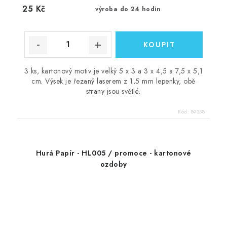
25 Kč
výroba do 24 hodin
3 ks, kartonový motiv je velký 5 x 3 a 3 x 4,5 a 7,5 x 5,1
cm. Výsek je řezaný laserem z 1,5 mm lepenky, obě
strany jsou světlé.
Kód:
89358
Hurá Papír - HL005 / promoce - kartonové
ozdoby