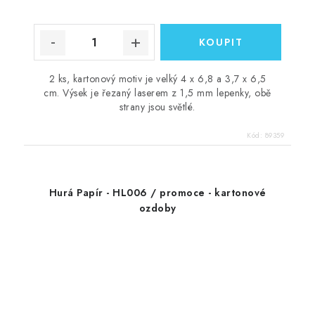
2 ks, kartonový motiv je velký 4 x 6,8 a 3,7 x 6,5
cm. Výsek je řezaný laserem z 1,5 mm lepenky, obě
strany jsou světlé.
Kód:
89359
Hurá Papír - HL006 / promoce - kartonové
ozdoby