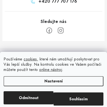
+420 777 707 176
Z
á
Informace pro vás
p
Používáme
cookies
, které nám umožňují poskytovat pro
a
Vás lepší služby. Na kontrolu cookies ve Vašem počítači
Doprava
Nepřehlédněte
t
můžete použít tento
online nástroj
.
Kontakty
í
Blog s nápady a návody
Facebook
Nastavení
Moje objednávka
Slovník pojmů, české návody
Oblíbené ♥️
Copyright 2026
HuráPapír.cz
. Všechna práva vyhrazena.
Upravit nastavení
Hurá TÝM
Odmítnout
Souhlasím
cookies
Hodnocení obchodu
Reklamace a vrácení zboží
Vytvořil Shoptet