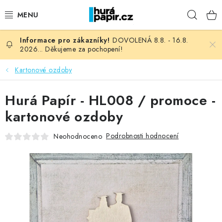
Přejít
Hleda
na
obsah
DOVOLENÁ 8.8. - 16.8.
NOVINKY
2026... Děkujeme za pochopení!
HURÁ DÍLNA
Kartonové ozdoby
VŠECHNO ZBOŽÍ
Hurá Papír - HL008 / promoce -
kartonové ozdoby
KNIHAŘSKÝ MATERIÁL
Podrobnosti hodnocení
Neohodnoceno
KURZY NATY LYSAK
OBLÍBENÉ ♥️
FOTORECENZE