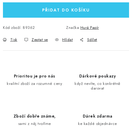
PŘIDAT DO KOŠÍKU
Kód zboží:
89362
Značka:
Hurá Papír
Tisk
Zeptat se
Hlídat
Sdílet
Prioritou je pro nás
Dárkové poukazy
kvalitní zboží za rozumné ceny
když nevíte, co konkrétně
darovat
Zboží dobře známe,
Dárek zdarma
sami z něj tvoříme
ke každé objednávce