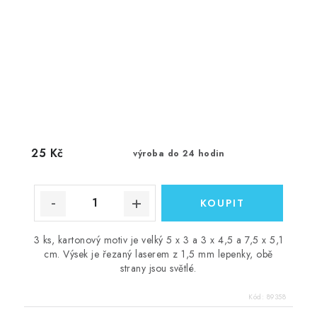
25 Kč
výroba do 24 hodin
3 ks, kartonový motiv je velký 5 x 3 a 3 x 4,5 a 7,5 x 5,1
cm. Výsek je řezaný laserem z 1,5 mm lepenky, obě
strany jsou světlé.
Kód:
89358