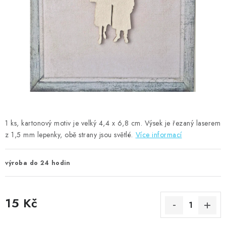
MOJE OBJEDNÁVKA
ZNAČKY
Doprava
Kontakty
Moje objednávka
Oblíbené ♥️
Hodnocení obchodu
Obchodní podmínky
Podmínky ochrany osobních údajů
Ověřování recenzí
Jak nakupovat
1 ks, kartonový motiv je velký 4,4 x 6,8 cm. Výsek je řezaný laserem
z 1,5 mm lepenky, obě strany jsou světlé.
Více informací
výroba do 24 hodin
15 Kč
Měrná cena: