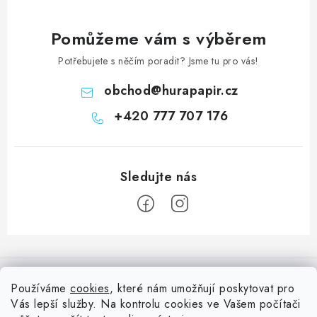
MOJE OBJEDNÁVKA
Pomůžeme vám s výběrem
ZNAČKY
Potřebujete s něčím poradit? Jsme tu pro vás!
Doprava
Kontakty
Moje objednávka
Oblíbené ♥️
obchod
@
hurapapir.cz
Hodnocení obchodu
Obchodní podmínky
+420 777 707 176
Podmínky ochrany osobních údajů
Ověřování recenzí
Jak nakupovat
Z
á
Informace pro vás
p
Používáme
cookies
, které nám umožňují poskytovat pro
a
Vás lepší služby. Na kontrolu cookies ve Vašem počítači
Doprava
Nepřehlédněte