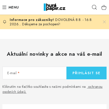
Přejít
Hleda
na
obsah
DOVOLENÁ 8.8. - 16.8.
NOVINKY
2026... Děkujeme za pochopení!
HURÁ DÍLNA
VŠECHNO ZBOŽÍ
Aktuální novinky a akce na váš e-mail
KNIHAŘSKÝ MATERIÁL
KURZY NATY LYSAK
E-mail
PŘIHLÁSIT SE
OBLÍBENÉ ♥️
Kliknutím na tlačítko souhlasíte s našimi podmínkami na
ochranou
osobních údajů
.
FOTORECENZE