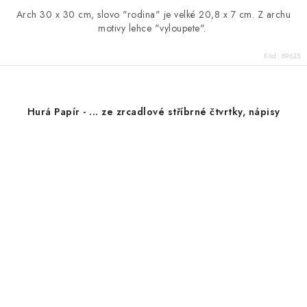
Arch 30 x 30 cm, slovo "rodina" je velké 20,8 x 7 cm. Z archu
motivy lehce "vyloupete".
Kód:
89635
Hurá Papír - ... ze zrcadlové stříbrné čtvrtky, nápisy