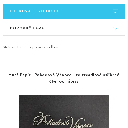
FILTROVAT PRODUKTY
V
Ř
DOPORUČUJEME
ý
a
p
z
i
e
Stránka
1
z
1
-
8
položek celkem
s
n
p
í
r
p
Hurá Papír - Pohodové Vánoce - ze zrcadlové stříbrné
o
r
čtvrtky, nápisy
d
o
u
d
k
u
t
k
ů
t