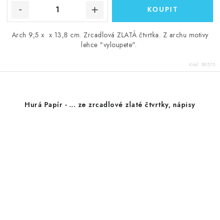
Arch 9,5 x x 13,8 cm. Zrcadlová ZLATÁ čtvrtka. Z archu motivy
lehce "vyloupete".
Kód:
89575
Hurá Papír - ... ze zrcadlové zlaté čtvrtky, nápisy