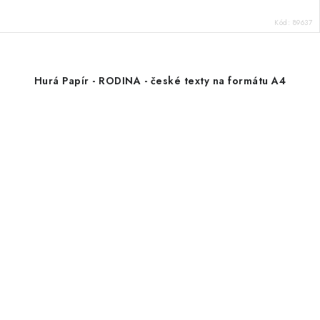
Kód:
89637
Hurá Papír - RODINA - české texty na formátu A4