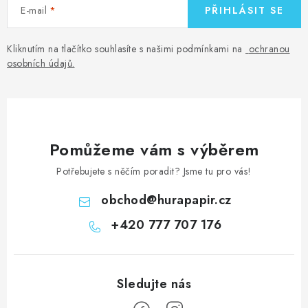
s
E-mail
PŘIHLÁSIT SE
u
Kliknutím na tlačítko souhlasíte s našimi podmínkami na
ochranou
osobních údajů
.
Pomůžeme vám s výběrem
Potřebujete s něčím poradit? Jsme tu pro vás!
obchod
@
hurapapir.cz
+420 777 707 176