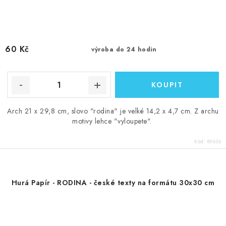
60 Kč
výroba do 24 hodin
Arch 21 x 29,8 cm, slovo "rodina" je velké 14,2 x 4,7 cm. Z archu
motivy lehce "vyloupete".
Kód:
89636
Hurá Papír - RODINA - české texty na formátu 30x30 cm