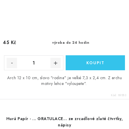
45 Kč
výroba do 24 hodin
Arch 12 x 10 cm, slovo "rodina" je velké 7,3 x 2,4 cm. Z archu
motivy lehce "vyloupete".
Kód:
89583
Hurá Papír - ... GRATULACE... ze zrcadlové zlaté čtvrtky,
nápisy