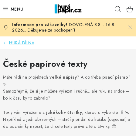
Přejít
Hleda
na
obsah
DOVOLENÁ 8.8. - 16.8.
NOVINKY
2026... Děkujeme za pochopení!
HURÁ DÍLNA
HURÁ DÍLNA
VŠECHNO ZBOŽÍ
České papírové texty
KNIHAŘSKÝ MATERIÁL
Máte rádi na projektech
velké nápisy
? A co třeba
psací písmo
?
✨
KURZY NATY LYSAK
Samozřejmě, že si je můžete vyřezat i ručně... ale ruku na srdce –
kolik času by to zabralo?
OBLÍBENÉ ♥️
Texty vám vyřežeme z
jakékoliv čtvrtky
, kterou si vyberete. 📄✂️
Například z jednobarevných – stačí ji přidat do košíku (objednat) a
FOTORECENZE
do poznámky napsat, že chcete texty právě z této čtvrtky. 🙂