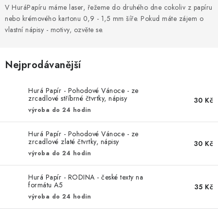
MOJE OBJEDNÁVKA
V HuráPapíru máme laser, řežeme do druhého dne cokoliv z papíru
nebo krémového kartonu 0,9 - 1,5 mm šíře. Pokud máte zájem o
ZNAČKY
vlastní nápisy - motivy, ozvěte se.
Doprava
Kontakty
Moje objednávka
Oblíbené ♥️
Nejprodávanější
Hodnocení obchodu
Obchodní podmínky
Podmínky ochrany osobních údajů
Ověřování recenzí
Hurá Papír - Pohodové Vánoce - ze
zrcadlové stříbrné čtvrtky, nápisy
Jak nakupovat
30 Kč
výroba do 24 hodin
Hurá Papír - Pohodové Vánoce - ze
zrcadlové zlaté čtvrtky, nápisy
30 Kč
výroba do 24 hodin
Hurá Papír - RODINA - české texty na
formátu A5
35 Kč
výroba do 24 hodin