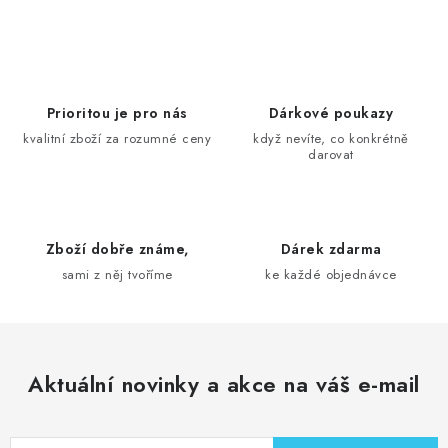
O
v
l
á
d
Prioritou je pro nás
Dárkové poukazy
a
kvalitní zboží za rozumné ceny
když nevíte, co konkrétně
darovat
c
í
p
r
Zboží dobře známe,
Dárek zdarma
v
sami z něj tvoříme
ke každé objednávce
k
y
v
ý
Aktuální novinky a akce na váš e-mail
p
i