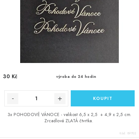
ů
30 Kč
výroba do 24 hodin
3x POHODOVÉ VÁNOCE - velikost 6,5 x 2,5 + 4,9 x 2,5 cm.
Zrcadlová ZLATÁ čtvrtka.
Kód:
89702