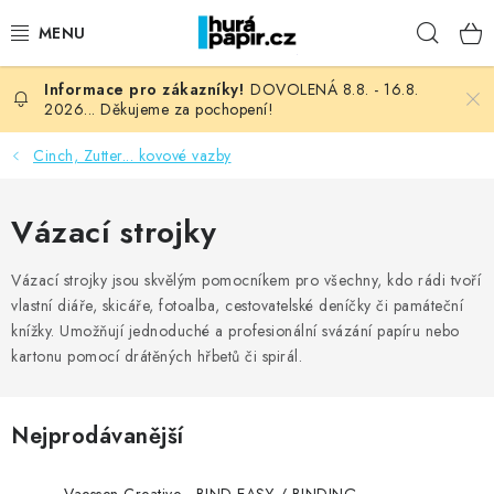
Přejít
Hleda
na
obsah
DOVOLENÁ 8.8. - 16.8.
NOVINKY
2026... Děkujeme za pochopení!
HURÁ DÍLNA
Cinch, Zutter... kovové vazby
VŠECHNO ZBOŽÍ
Vázací strojky
KNIHAŘSKÝ MATERIÁL
Vázací strojky jsou skvělým pomocníkem pro všechny, kdo rádi tvoří
vlastní diáře, skicáře, fotoalba, cestovatelské deníčky či památeční
KURZY NATY LYSAK
knížky. Umožňují jednoduché a profesionální svázání papíru nebo
kartonu pomocí drátěných hřbetů či spirál.
OBLÍBENÉ ♥️
Nejprodávanější
FOTORECENZE