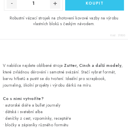
Robustní vázací strojek na zhotovení kovové vazby na výrobu
vlastních bloků s českým návodem.
Kód:
31800
O
v
V nabídce najdete oblíbené stroje
Zutter, Cinch a další modely
,
l
které zvládnou děrování i samotné svázání. Stačí vybrat formát,
á
barvu hřbetů a pustit se do tvoření. Ideální pro scrapbook,
d
journaling, školní projekty i výrobu dárků na míru.
a
Co s nimi vytvoříte?
c
• autorské diáře a bullet journaly
í
• dětská i svatební alba
p
• deníčky z cest, vzpomínky, receptáře
r
• bločky a zápisníky různého formátu