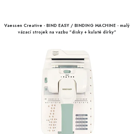
s
n
p
í
r
p
Vaessen Creative - BIND EASY / BINDING MACHINE - malý
o
r
vázací strojek na vazbu "disky + kulaté dírky"
d
o
u
d
k
u
t
k
ů
t
ů