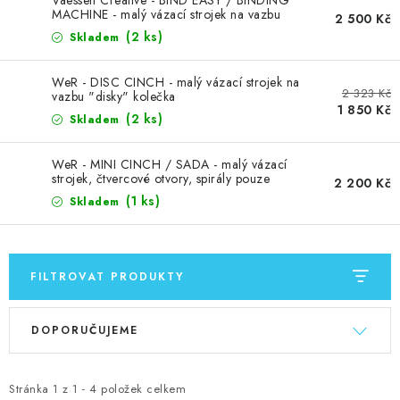
Vaessen Creative - BIND EASY / BINDING
MOJE OBJEDNÁVKA
MACHINE - malý vázací strojek na vazbu
2 500 Kč
"disky + kulaté dírky"
(2 ks)
Skladem
ZNAČKY
WeR - DISC CINCH - malý vázací strojek na
2 323 Kč
vazbu "disky" kolečka
Doprava
Kontakty
Moje objednávka
Oblíbené ♥️
1 850 Kč
(2 ks)
Skladem
Hodnocení obchodu
Obchodní podmínky
Podmínky ochrany osobních údajů
Ověřování recenzí
WeR - MINI CINCH / SADA - malý vázací
strojek, čtvercové otvory, spirály pouze
Jak nakupovat
2 200 Kč
5/8"
(1 ks)
Skladem
FILTROVAT PRODUKTY
V
Ř
DOPORUČUJEME
ý
a
p
z
i
e
Stránka
1
z
1
-
4
položek celkem