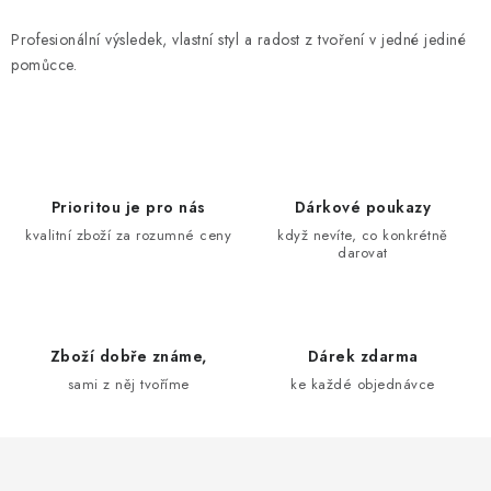
v
k
Profesionální výsledek, vlastní styl a radost z tvoření v jedné jediné
y
pomůcce.
v
ý
p
i
s
Prioritou je pro nás
Dárkové poukazy
u
kvalitní zboží za rozumné ceny
když nevíte, co konkrétně
darovat
Zboží dobře známe,
Dárek zdarma
sami z něj tvoříme
ke každé objednávce