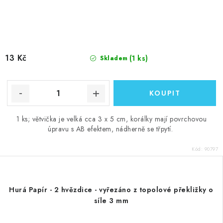
13 Kč
(1 ks)
Skladem
1 ks; větvička je velká cca 3 x 5 cm, korálky mají povrchovou
úpravu s AB efektem, nádherně se třpytí.
Kód:
90797
Hurá Papír - 2 hvězdice - vyřezáno z topolové překližky o
síle 3 mm