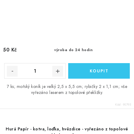
50 Kč
výroba do 24 hodin
7 ks; mořský koník je velký 2,5 x 5,5 cm; rybičky 2 x 1,1 cm; vše
vyřezáno laserem z topolové překližky.
Kód:
90795
Hurá Papír - kotva, loďka, hvězdice - vyřezáno z topolové