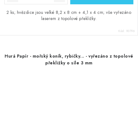
2 ks; hvězdice jsou velké 8,2 x 8 cm + 4,1 x 4 cm; vše vyřezáno
laserem z topolové překližky.
Kód:
90796
Hurá Papír - mořský koník, rybičky... - vyřezáno z topolové
překližky o síle 3 mm