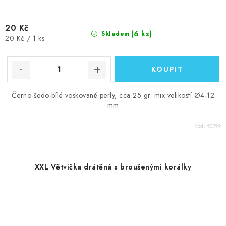
20 Kč
(6 ks)
Skladem
Měrná
20 Kč / 1 ks
cena:
Černo-šedo-bílé voskované perly, cca 25 gr. mix velikostí Ø4-12
mm
Kód:
90799
XXL Větvička drátěná s broušenými korálky