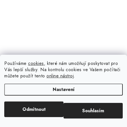
Používáme
cookies
, které nám umožňují poskytovat pro
Vás lepší služby. Na kontrolu cookies ve Vašem počítači
34 Kč
můžete použít tento
online nástroj
.
(16 ks)
Objednáno u výrobce
38 Kč
Nastavení
Odmítnout
1 ks; 30,5 x 30,5 cm; 250 gr/m2; oboustranná čtvrtka na
Souhlasím
vystřihování.