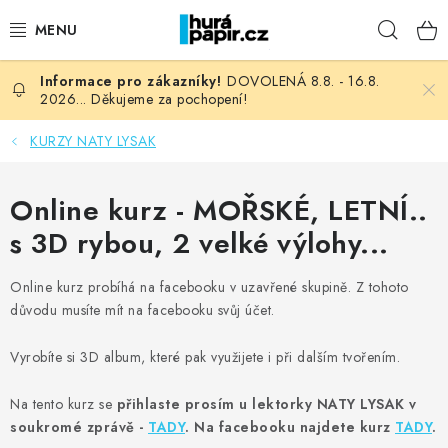
Přejít
Hleda
na
obsah
DOVOLENÁ 8.8. - 16.8.
NOVINKY
2026... Děkujeme za pochopení!
HURÁ DÍLNA
KURZY NATY LYSAK
VŠECHNO ZBOŽÍ
Online kurz - MOŘSKÉ, LETNÍ..
s 3D rybou, 2 velké výlohy...
KNIHAŘSKÝ MATERIÁL
Online kurz probíhá na facebooku v uzavřené skupině. Z tohoto
KURZY NATY LYSAK
důvodu musíte mít na facebooku svůj účet.
OBLÍBENÉ ♥️
Vyrobíte si 3D album, které pak využijete i při dalším tvořením.
FOTORECENZE
Na tento kurz se
přihlaste prosím u lektorky NATY LYSAK v
soukromé zprávě -
TADY
. Na facebooku najdete kurz
TADY
.