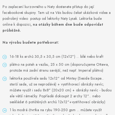
MOJE OBJEDNÁVKA
Po zaplacení kurzovného u Naty dostanete přístup do její
facebookové skupiny. Tam už na Vás budou čekat ukázková videa a
ZNAČKY
podrobný video postup od lektorky Naty Lysak. Lektorka bude
online k dispozici
, na otázky během dne bude odpovídat
Doprava
Kontakty
Moje objednávka
Oblíbené ♥️
průběžně.
Hodnocení obchodu
Obchodní podmínky
Na výrobu budete potřebovat:
Podmínky ochrany osobních údajů
Ověřování recenzí
Jak nakupovat
16-18 ks archů 30,5 x 30,5 cm (12x12") ... bílé nebo kraft
plátno na potah a vazbu, 25 x 50 cm (doporučujeme Ottawa,
protože má zadní stranu savější, než např. Imperial plátno)
lektorka používala sadu 12x12" od Mintay (Seside Escape...
starší sada, už se neprodává) + vystřihovací obrázky navíc;
můžete využít i sadu 8x8" (20x20 cm) + obrázky navíc - budou
ale větší rámečky. Popříadě dokoupit 2 archy 12"... nebo
seskládat 6 potištěných archů 12x12"+vystřihovací obrázky)
1 ks modrá čtvrtka na rybu 190-250 gsm ... můžete využít