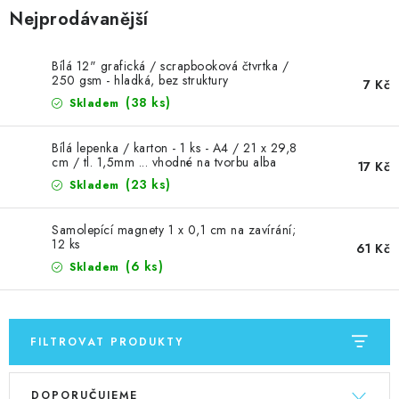
Nejprodávanější
Bílá 12" grafická / scrapbooková čtvrtka /
250 gsm - hladká, bez struktury
7 Kč
(38 ks)
Skladem
Bílá lepenka / karton - 1 ks - A4 / 21 x 29,8
cm / tl. 1,5mm ... vhodné na tvorbu alba
17 Kč
(23 ks)
Skladem
Samolepící magnety 1 x 0,1 cm na zavírání;
12 ks
61 Kč
(6 ks)
Skladem
FILTROVAT PRODUKTY
V
Ř
DOPORUČUJEME