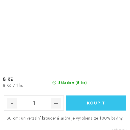
8 Kč
(5 ks)
Skladem
Měrná
8 Kč / 1 ks
cena:
30 cm; univerzální kroucená šňůra je vyrobená ze 100% bavlny.
Kód:
90800