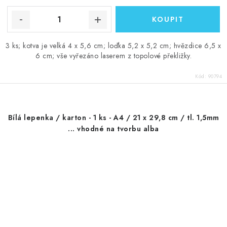
3 ks; kotva je velká 4 x 5,6 cm; loďka 5,2 x 5,2 cm; hvězdice 6,5 x
6 cm; vše vyřezáno laserem z topolové překližky.
Kód:
90794
Bílá lepenka / karton - 1 ks - A4 / 21 x 29,8 cm / tl. 1,5mm
... vhodné na tvorbu alba