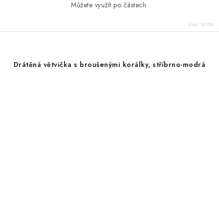
Můžete využít po částech.
Kód:
90798
Drátěná větvička s broušenými korálky, stříbrno-modrá