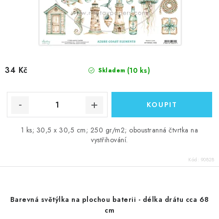
34 Kč
(10 ks)
Skladem
1 ks; 30,5 x 30,5 cm; 250 gr/m2; oboustranná čtvrtka na
vystřihování.
Kód:
90828
Barevná světýlka na plochou baterii - délka drátu cca 68
cm