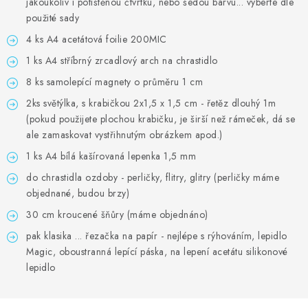
jakoukoliv i potištěnou čtvrtku, nebo šedou barvu... vyberte dle
použité sady
4 ks A4 acetátová foilie 200MIC
1 ks A4 stříbrný zrcadlový arch na chrastidlo
8 ks samolepící magnety o průměru 1 cm
2ks světýlka, s krabičkou 2x1,5 x 1,5 cm - řetěz dlouhý 1m
(pokud použijete plochou krabičku, je širší než rámeček, dá se
ale zamaskovat vystřihnutým obrázkem apod.)
1 ks A4 bílá kašírovaná lepenka 1,5 mm
do chrastidla ozdoby - perličky, flitry, glitry (perličky máme
objednané, budou brzy)
30 cm kroucené šňůry (máme objednáno)
pak klasika ... řezačka na papír - nejlépe s rýhováním, lepidlo
Magic, oboustranná lepící páska, na lepení acetátu silikonové
lepidlo