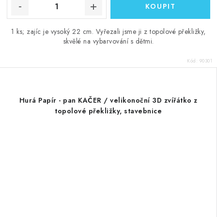
1 ks; zajíc je vysoký 22 cm. Vyřezali jsme ji z topolové překližky,
skvělé na vybarvování s dětmi.
Kód:
90301
Hurá Papír - pan KAČER / velikonoční 3D zvířátko z
topolové překližky, stavebnice