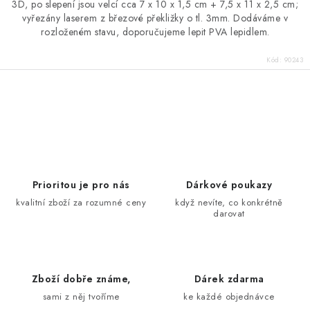
3D, po slepení jsou velcí cca 7 x 10 x 1,5 cm + 7,5 x 11 x 2,5 cm;
vyřezány laserem z březové překližky o tl. 3mm. Dodáváme v
rozloženém stavu, doporučujeme lepit PVA lepidlem.
Kód:
90243
O
v
l
á
d
Prioritou je pro nás
Dárkové poukazy
a
kvalitní zboží za rozumné ceny
když nevíte, co konkrétně
darovat
c
í
p
r
Zboží dobře známe,
Dárek zdarma
v
sami z něj tvoříme
ke každé objednávce
k