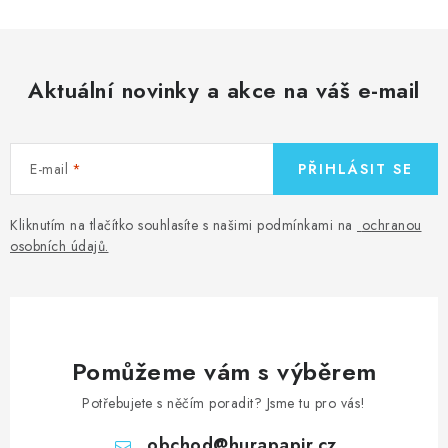
y
v
ý
Aktuální novinky a akce na váš e-mail
p
i
s
E-mail
PŘIHLÁSIT SE
u
Kliknutím na tlačítko souhlasíte s našimi podmínkami na
ochranou
osobních údajů
.
Pomůžeme vám s výběrem
Potřebujete s něčím poradit? Jsme tu pro vás!
obchod
@
hurapapir.cz