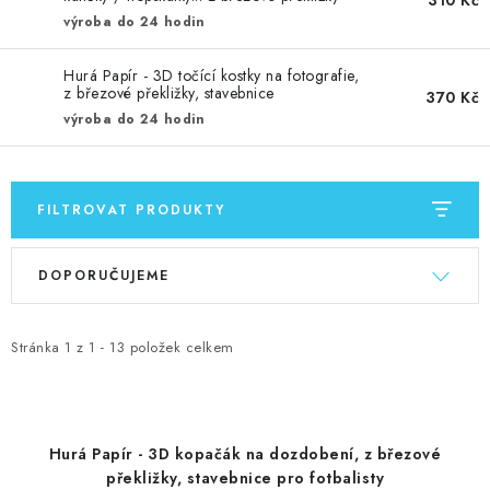
MOJE OBJEDNÁVKA
výroba do 24 hodin
ZNAČKY
Hurá Papír - 3D točící kostky na fotografie,
z březové překližky, stavebnice
370 Kč
Doprava
výroba do 24 hodin
Kontakty
Moje objednávka
Oblíbené ♥️
Hodnocení obchodu
Obchodní podmínky
Podmínky ochrany osobních údajů
Ověřování recenzí
FILTROVAT PRODUKTY
Jak nakupovat
V
Ř
DOPORUČUJEME
ý
a
p
z
i
e
Stránka
1
z
1
-
13
položek celkem
s
n
p
í
r
p
Hurá Papír - 3D kopačák na dozdobení, z březové
o
r
překližky, stavebnice pro fotbalisty