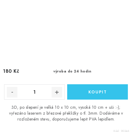
180 Kč
výroba do 24 hodin
3D, po slepení je velká 10 x 10 cm, vysoká 10 cm + uši :-);
vyřezáno laserem z březové překližky o tl. 3mm. Dodáváme v
rozloženém stavu, doporučujeme lepit PVA lepidlem.
Kód:
90246