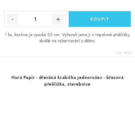
1 ks; kachna je vysoká 22 cm. Vyřezali jsme ji z topolové překližky,
skvělé na vybarvování s dětmi.
Kód:
90299
Hurá Papír - dřevěná krabička jednorožec - březová
překližka, stavebnice