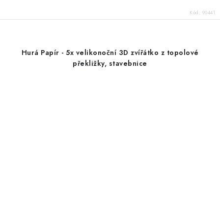
Kód:
90441
Hurá Papír - 5x velikonoční 3D zvířátko z topolové
překližky, stavebnice