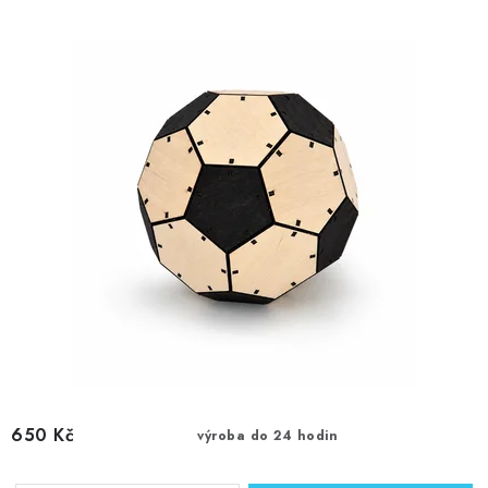
d
o
u
d
k
u
t
k
ů
t
ů
650 Kč
výroba do 24 hodin