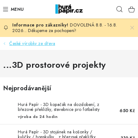
Přejít
Hleda
na
obsah
DOVOLENÁ 8.8. - 16.8.
NOVINKY
2026... Děkujeme za pochopení!
HURÁ DÍLNA
České výrobky ze dřeva
VŠECHNO ZBOŽÍ
...3D prostorové projekty
KNIHAŘSKÝ MATERIÁL
Nejprodávanější
KURZY NATY LYSAK
Hurá Papír - 3D kopačák na dozdobení, z
OBLÍBENÉ ♥️
březové překližky, stavebnice pro fotbalisty
650 Kč
výroba do 24 hodin
FOTORECENZE
Hurá Papír - 3D stojánek na košonky /
kuličky / hopskulky... z březové překližky
310 Kč