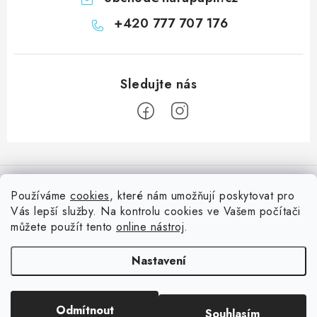
+420 777 707 176
Z
á
Informace pro vás
p
Používáme
cookies
, které nám umožňují poskytovat pro
a
Vás lepší služby. Na kontrolu cookies ve Vašem počítači
Doprava
Nepřehlédněte
t
můžete použít tento
online nástroj
.
Kontakty
í
Blog s nápady a návody
Facebook
Nastavení
Moje objednávka
Slovník pojmů, české návody
Oblíbené ♥️
Copyright 2026
HuráPapír.cz
. Všechna práva vyhrazena.
Upravit nastavení
Hurá TÝM
Odmítnout
Souhlasím
cookies