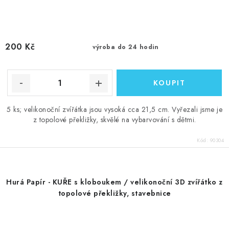
200 Kč
výroba do 24 hodin
5 ks; velikonoční zvířátka jsou vysoká cca 21,5 cm. Vyřezali jsme je
z topolové překližky, skvělé na vybarvování s dětmi.
Kód:
90304
Hurá Papír - KUŘE s kloboukem / velikonoční 3D zvířátko z
topolové překližky, stavebnice