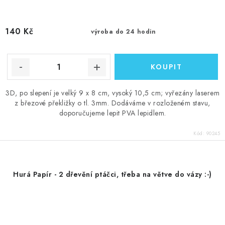
140 Kč
výroba do 24 hodin
3D, po slepení je velký 9 x 8 cm, vysoký 10,5 cm; vyřezány laserem
z březové překližky o tl. 3mm. Dodáváme v rozloženém stavu,
doporučujeme lepit PVA lepidlem.
Kód:
90245
Hurá Papír - 2 dřevění ptáčci, třeba na větve do vázy :-)