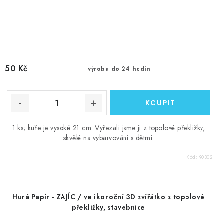
50 Kč
výroba do 24 hodin
1 ks; kuře je vysoké 21 cm. Vyřezali jsme ji z topolové překližky,
skvělé na vybarvování s dětmi.
Kód:
90302
Hurá Papír - ZAJÍC / velikonoční 3D zvířátko z topolové
překližky, stavebnice