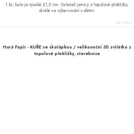
1 ks; kuře je vysoké 21,5 cm. Vyřezali jsme ji z topolové překližky,
skvělé na vybarvování s dětmi.
Kód:
90303
Hurá Papír - KUŘE se skořápkou / velikonoční 3D zvířátko z
topolové překližky, stavebnice