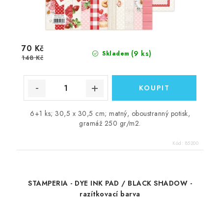
70 Kč
(9 ks)
Skladem
148 Kč
6+1 ks; 30,5 x 30,5 cm; matný, oboustranný potisk,
gramáž 250 gr/m2.
Kód:
85200
STAMPERIA - DYE INK PAD / BLACK SHADOW -
razítkovací barva