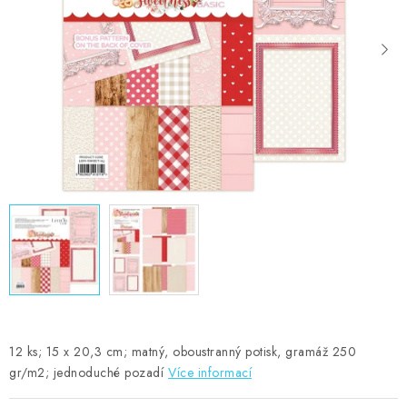
MOJE OBJEDNÁVKA
ZNAČKY
Doprava
Kontakty
Moje objednávka
Oblíbené ♥️
Hodnocení obchodu
Obchodní podmínky
Podmínky ochrany osobních údajů
Ověřování recenzí
Jak nakupovat
12 ks; 15 x 20,3 cm; matný, oboustranný potisk, gramáž 250
gr/m2; jednoduché pozadí
Více informací