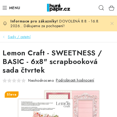
Přejít
Hleda
na
obsah
DOVOLENÁ 8.8. - 16.8.
NOVINKY
2026... Děkujeme za pochopení!
HURÁ DÍLNA
Sady / ostatní
VŠECHNO ZBOŽÍ
Lemon Craft - SWEETNESS /
BASIC - 6x8" scrapbooková
KNIHAŘSKÝ MATERIÁL
sada čtvrtek
KURZY NATY LYSAK
Podrobnosti hodnocení
Neohodnoceno
OBLÍBENÉ ♥️
Sleva
FOTORECENZE