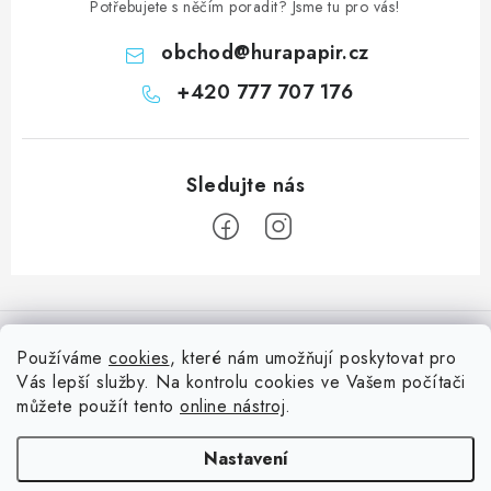
Potřebujete s něčím poradit? Jsme tu pro vás!
obchod
@
hurapapir.cz
+420 777 707 176
Z
á
Informace pro vás
p
Používáme
cookies
, které nám umožňují poskytovat pro
a
Vás lepší služby. Na kontrolu cookies ve Vašem počítači
Doprava
Nepřehlédněte
t
můžete použít tento
online nástroj
.
Kontakty
í
Blog s nápady a návody
Facebook
Nastavení
Moje objednávka
Slovník pojmů, české návody