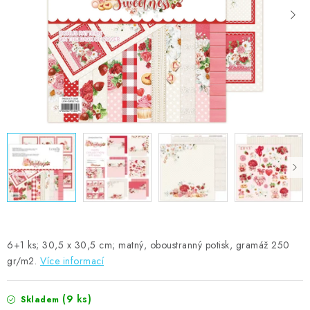
MOJE OBJEDNÁVKA
ZNAČKY
Doprava
Kontakty
Moje objednávka
Oblíbené ♥️
Hodnocení obchodu
Obchodní podmínky
Podmínky ochrany osobních údajů
Ověřování recenzí
Jak nakupovat
6+1 ks; 30,5 x 30,5 cm; matný, oboustranný potisk, gramáž 250
gr/m2.
Více informací
(9 ks)
Skladem