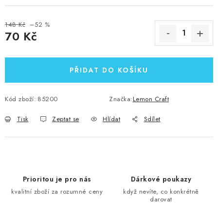
148 Kč
–52 %
70 Kč
Měrná cena:
PŘIDAT DO KOŠÍKU
Kód zboží:
85200
Značka:
Lemon Craft
Tisk
Zeptat se
Hlídat
Sdílet
Prioritou je pro nás
Dárkové poukazy
kvalitní zboží za rozumné ceny
když nevíte, co konkrétně
darovat