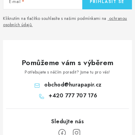
E-mail
PŘIHLÁSIT SE
Kliknutím na tlačítko souhlasíte s našimi podmínkami na
ochranou
osobních údajů
.
Pomůžeme vám s výběrem
Potřebujete s něčím poradit? Jsme tu pro vás!
obchod
@
hurapapir.cz
+420 777 707 176