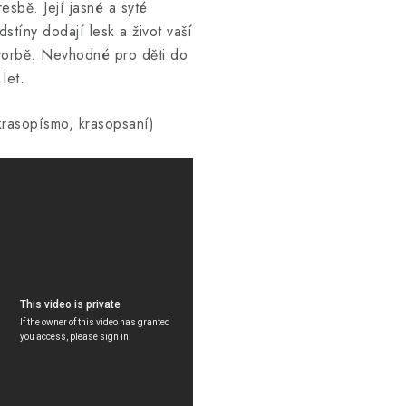
resbě. Její jasné a syté
dstíny dodají lesk a život vaší
vorbě. Nevhodné pro děti do
 let.
krasopísmo, krasopsaní)