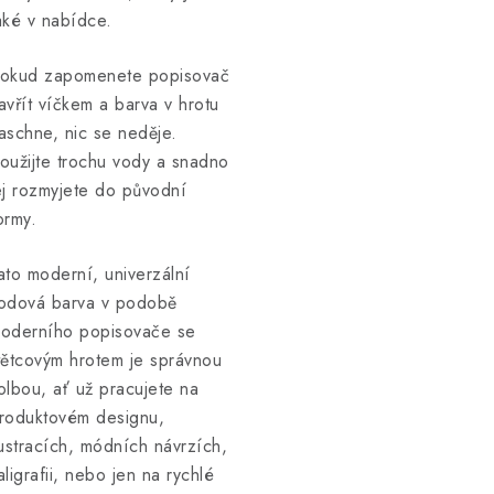
aké v nabídce.
okud zapomenete popisovač
avřít víčkem a barva v hrotu
aschne, nic se neděje.
oužijte trochu vody a snadno
ej rozmyjete do původní
ormy.
ato moderní, univerzální
odová barva v podobě
oderního popisovače se
tětcovým hrotem je správnou
olbou, ať už pracujete na
roduktovém designu,
lustracích, módních návrzích,
aligrafii, nebo jen na rychlé