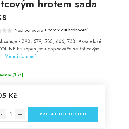
ětcovým hrotem sada
ks
Podrobnosti hodnocení
Neohodnoceno
bsahuje - 390, 579, 580, 666, 738. Akvarelové
ECOLINE brushpen jsou popisovače se štětcovým
m.
Více informací
ladem
(1 ks)
05 Kč
rná cena:
PŘIDAT DO KOŠÍKU