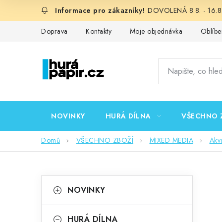
Přejít
DOVOLENÁ 8.8. - 16.8.
na
obsah
Doprava
Kontakty
Moje objednávka
Oblíbe
NOVINKY
HURÁ DÍLNA
VŠECHNO 
Domů
VŠECHNO ZBOŽÍ
MIXED MEDIA
Akv
P
K
Přeskočit
NOVINKY
kategorie
a
o
t
HURÁ DÍLNA