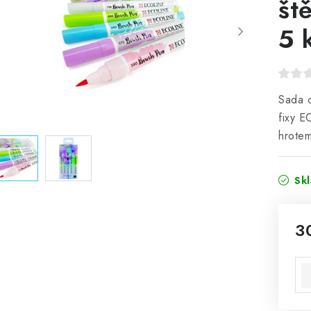
št
5 
Sada o
fixy 
hrote
Sk
3
Mě