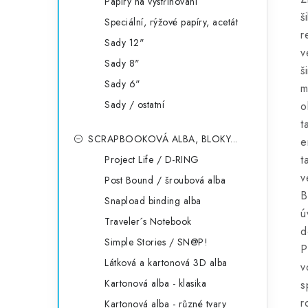
Papíry na vystřihování
š
Speciální, rýžové papíry, acetát
r
Sady 12"
v
Sady 8"
š
Sady 6"
m
Sady / ostatní
o
t
SCRAPBOOKOVÁ ALBA, BLOKY...
e
t
Project Life / D-RING
v
Post Bound / šroubová alba
B
Snapload binding alba
ú
Traveler´s Notebook
d
Simple Stories / SN@P!
P
Látková a kartonová 3D alba
v
Kartonová alba - klasika
s
r
Kartonová alba - různé tvary