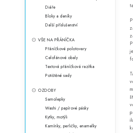
t
Diáře
Bloky a deníky
P
Další příslušenství
z
z
VŠE NA PŘÁNÍČKA
P
Přáníčkové polotovary
j
Celofánové obaly
f
Textová přáníčková razítka
T
Potištěné sady
v
m
OZDOBY
š
Samolepky
v
Washi / papírové pásky
p
Kytky, motýli
i
Kamínky, perličky, enamelky
k