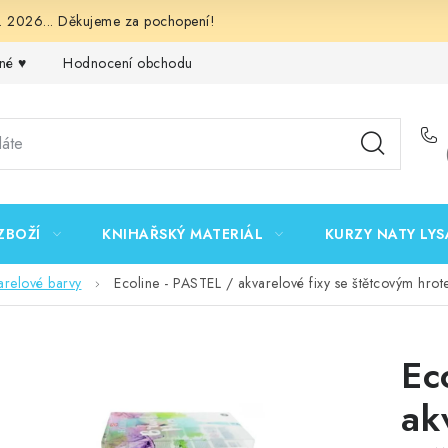
 2026... Děkujeme za pochopení!
né ♥️
Hodnocení obchodu
Obchodní podmínky
Podmínk
ZBOŽÍ
KNIHAŘSKÝ MATERIÁL
KURZY NATY LYS
arelové barvy
Ecoline - PASTEL / akvarelové fixy se štětcovým hrot
Ec
ak