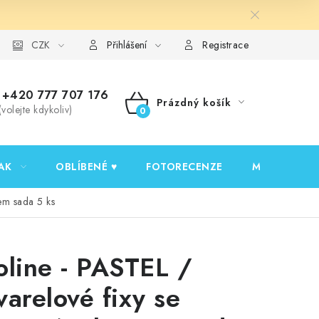
y ochrany osobních údajů
CZK
Ověřování recenzí
Jak nakupovat
Přihlášení
Registrace
+420 777 707 176
Prázdný košík
(volejte kdykoliv)
NÁKUPNÍ
KOŠÍK
AK
OBLÍBENÉ ♥️
FOTORECENZE
MOJE OBJED
em sada 5 ks
oline - PASTEL /
varelové fixy se