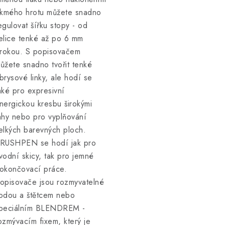
ikmého hrotu můžete snadno
egulovat šířku stopy - od
elice tenké až po 6 mm
irokou. S popisovačem
ůžete snadno tvořit tenké
brysové linky, ale hodí se
aké pro expresivní
nergickou kresbu širokými
ahy nebo pro vyplňování
elkých barevných ploch.
RUSHPEN se hodí jak pro
vodní skicy, tak pro jemné
okončovací práce.
opisovače jsou rozmyvatelné
odou a štětcem nebo
peciálním BLENDREM -
ozmývacím fixem, který je