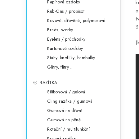
Papírové ozdoby
k
o
Rub-Ons / propisot
t
Kovové, dřevěné, polymerové
3
Brads, svorky
Eyelets / průchodky
(
Kartonové ozdoby
Stuhy, knoflíky, bambulky
Glitry, flitry...
RAZÍTKA
Silikonová / gelová
Cling razítka / gumová
Gumová na dřevě
Gumová na pěně
Rotační / multifunkční
Kovová razítka