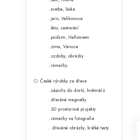
...svatba, láska
...jaro, Velikonoce
...léto, cestování
...podzim, Halloween
...zima, Vánoce
...ozdoby, obrázky
...rámečky
České výrobky ze dřeva
...zápichy do dortů, květináčů
...dřevěné magnetky
...3D prostorové projekty
...rámečky na fotografie
... dřevěné obrázky, krátké texty