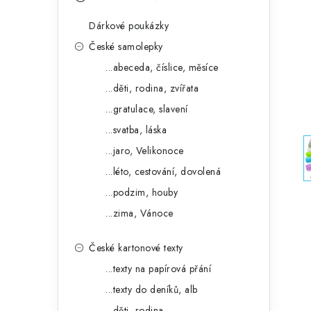
s
e
t
Dárkové poukázky
g
r
České samolepky
o
...abeceda, číslice, měsíce
a
r
...děti, rodina, zvířata
n
i
...gratulace, slavení
e
n
...svatba, láska
í
...jaro, Velikonoce
...léto, cestování, dovolená
p
...podzim, houby
a
...zima, Vánoce
n
České kartonové texty
e
...texty na papírová přání
l
...texty do deníků, alb
...děti, rodina