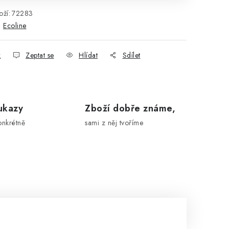
ží:
72283
:
Ecoline
k
Zeptat se
Hlídat
Sdílet
ukazy
Zboží dobře známe,
onkrétně
sami z něj tvoříme