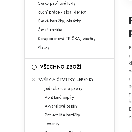
České papírové texty
Ruční práce - alba, deníky...
České kartičky, obrázky
Česká razítka
Scrapbooková TRIČKA, zástěry
Placky
B
p
k
VŠECHNO ZBOŽÍ
n
p
PAPÍRY A ČTVRTKY, LEPENKY
n
Jednobarevné papíry
p
Potištěné papíry
h
Akvarelové papíry
E
Project life kartičky
z
Lepenky
Z