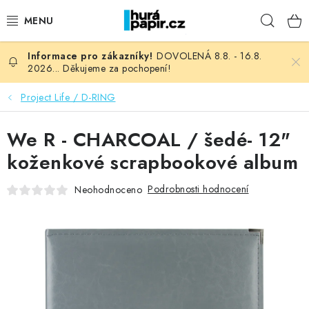
Přejít
Hleda
na
obsah
DOVOLENÁ 8.8. - 16.8.
NOVINKY
2026... Děkujeme za pochopení!
HURÁ DÍLNA
Project Life / D-RING
VŠECHNO ZBOŽÍ
We R - CHARCOAL / šedé- 12"
koženkové scrapbookové album
KNIHAŘSKÝ MATERIÁL
Podrobnosti hodnocení
Neohodnoceno
KURZY NATY LYSAK
OBLÍBENÉ ♥️
FOTORECENZE