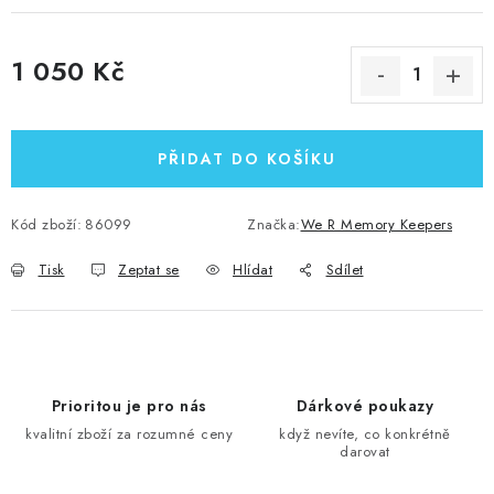
1 050 Kč
Měrná cena:
PŘIDAT DO KOŠÍKU
Kód zboží:
86099
Značka:
We R Memory Keepers
Tisk
Zeptat se
Hlídat
Sdílet
Prioritou je pro nás
Dárkové poukazy
kvalitní zboží za rozumné ceny
když nevíte, co konkrétně
darovat