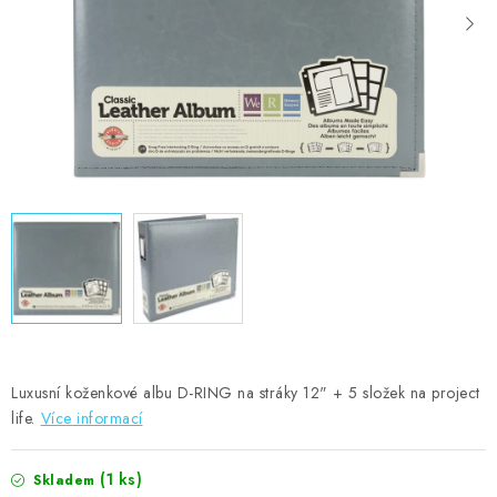
MOJE OBJEDNÁVKA
ZNAČKY
Doprava
Kontakty
Moje objednávka
Oblíbené ♥️
Hodnocení obchodu
Obchodní podmínky
Podmínky ochrany osobních údajů
Ověřování recenzí
Jak nakupovat
Luxusní koženkové albu D-RING na stráky 12" + 5 složek na project
life.
Více informací
(1 ks)
Skladem