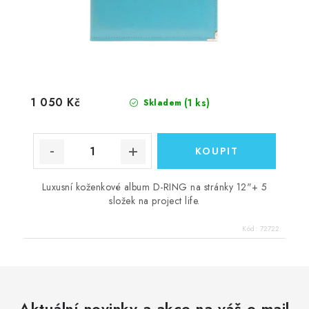
1 050 Kč
(1 ks)
Skladem
Luxusní koženkové album D-RING na stránky 12"+ 5
složek na project life.
Kód:
72722
Aktuální novinky a akce na váš e-mail