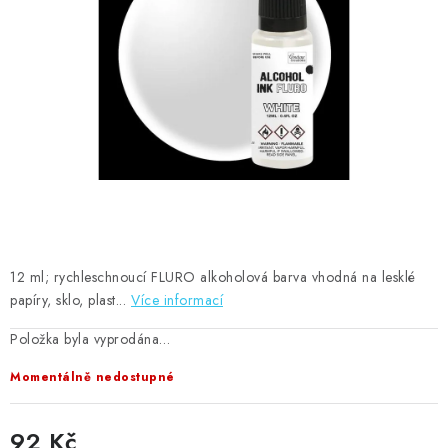
MOJE OBJEDNÁVKA
ZNAČKY
Doprava
Kontakty
Moje objednávka
Oblíbené ♥️
Hodnocení obchodu
Obchodní podmínky
Podmínky ochrany osobních údajů
Ověřování recenzí
Jak nakupovat
12 ml; rychleschnoucí FLURO alkoholová barva vhodná na lesklé
papíry, sklo, plast...
Více informací
Položka byla vyprodána…
Momentálně nedostupné
92 Kč