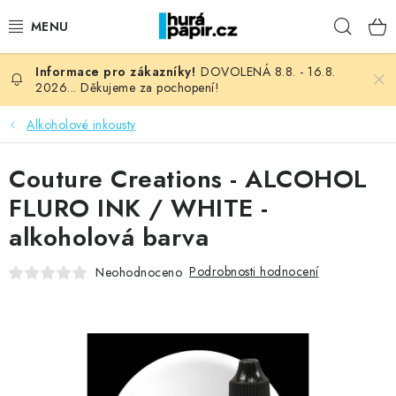
Přejít
Hleda
na
obsah
DOVOLENÁ 8.8. - 16.8.
NOVINKY
2026... Děkujeme za pochopení!
HURÁ DÍLNA
Alkoholové inkousty
VŠECHNO ZBOŽÍ
Couture Creations - ALCOHOL
FLURO INK / WHITE -
KNIHAŘSKÝ MATERIÁL
alkoholová barva
KURZY NATY LYSAK
Podrobnosti hodnocení
Neohodnoceno
OBLÍBENÉ ♥️
FOTORECENZE