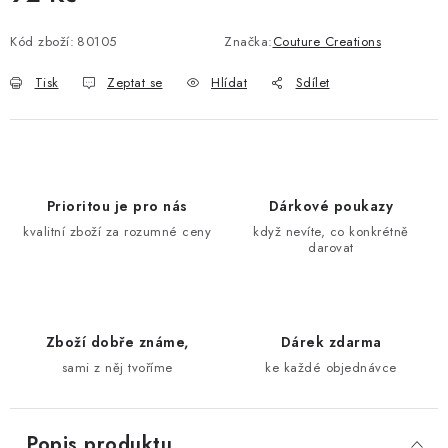
Měrná cena:
Kód zboží:
80105
Značka:
Couture Creations
Tisk
Zeptat se
Hlídat
Sdílet
Prioritou je pro nás
Dárkové poukazy
kvalitní zboží za rozumné ceny
když nevíte, co konkrétně
darovat
Zboží dobře známe,
Dárek zdarma
sami z něj tvoříme
ke každé objednávce
Popis produktu