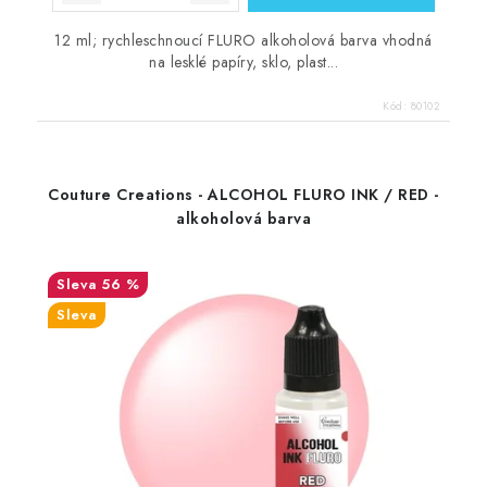
12 ml; rychleschnoucí FLURO alkoholová barva vhodná
na lesklé papíry, sklo, plast...
Kód:
80102
Couture Creations - ALCOHOL FLURO INK / RED -
alkoholová barva
56 %
Sleva